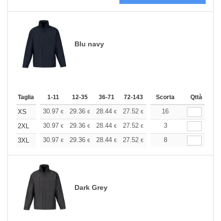
Blu navy
Taglia
1-11
12-35
36-71
72-143
144-287
Scorta
288 +
Qttà
Altri
+
30.97
29.36
28.44
27.52
26.15
16
25.46
XS
€
€
€
€
€
€
+
30.97
29.36
28.44
27.52
26.15
3
25.46
2XL
€
€
€
€
€
€
+
30.97
29.36
28.44
27.52
26.15
8
25.46
3XL
€
€
€
€
€
€
Dark Grey