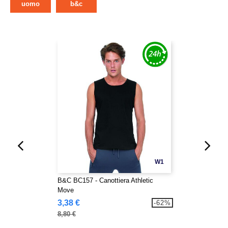
uomo
b&c
W1
B&C BC157 - Canottiera Athletic
Move
3,38 €
-62%
8,80 €