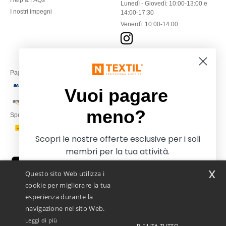
Help & FAQs
Lunedì - Giovedì: 10:00-13:00 e
I nostri impegni
14:00-17:30
Venerdì: 10:00-14:00
Paga con
Vuoi pagare
meno?
Spediamo con
Scopri le nostre offerte esclusive per i soli
membri per la tua attività.
x
Questo sito Web utilizza i
cookie per migliorare la tua
esperienza durante la
navigazione nel sito Web.
Leggi di più
Netenders Italy SRL — Registered office GALLERIA DEL CORSO 1 -
RIFIUTA TUTTO