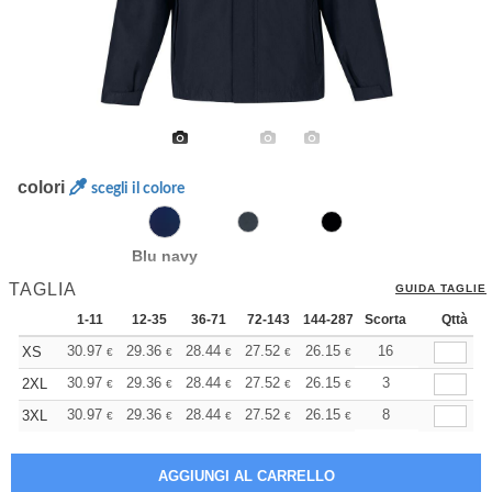
colori
scegli il colore
Blu navy
TAGLIA
GUIDA TAGLIE
1-11
12-35
36-71
72-143
144-287
Scorta
288 +
Altri
Qttà
+
30.97
29.36
28.44
27.52
26.15
25.46
16
XS
€
€
€
€
€
€
+
30.97
29.36
28.44
27.52
26.15
25.46
3
2XL
€
€
€
€
€
€
+
30.97
29.36
28.44
27.52
26.15
25.46
8
3XL
€
€
€
€
€
€