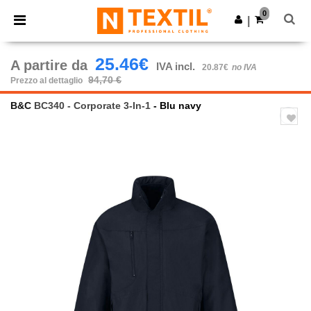
×
App Ntextil
0
Scarica app
|
Prezzi migliori sull'app!
25.46€
A partire da
IVA incl.
20.87€
no IVA
94,70 €
Prezzo al dettaglio
B&C
BC340 - Corporate 3-In-1
- Blu navy
Previous
Next