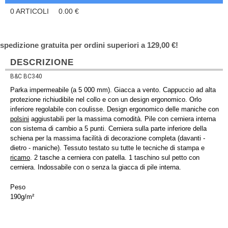
0
ARTICOLI
0.00
€
spedizione gratuita per ordini superiori a 129,00 €!
DESCRIZIONE
B&C BC340
Parka impermeabile (a 5 000 mm). Giacca a vento. Cappuccio ad alta
protezione richiudibile nel collo e con un design ergonomico. Orlo
inferiore regolabile con coulisse. Design ergonomico delle maniche con
polsini
aggiustabili per la massima comodità. Pile con cerniera interna
con sistema di cambio a 5 punti. Cerniera sulla parte inferiore della
schiena per la massima facilità di decorazione completa (davanti -
dietro - maniche). Tessuto testato su tutte le tecniche di stampa e
ricamo
. 2 tasche a cerniera con patella. 1 taschino sul petto con
cerniera. Indossabile con o senza la giacca di pile interna.
Peso
190g/m²