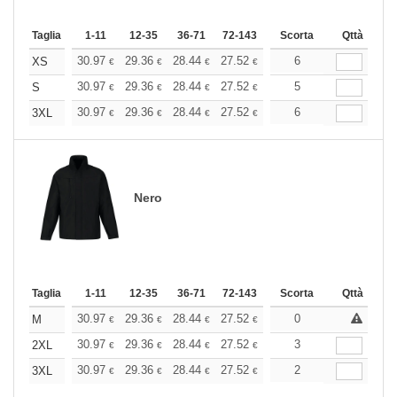
Taglia
1-11
12-35
36-71
72-143
144-287
Scorta
288 +
Qttà
Altri
+
30.97
29.36
28.44
27.52
26.15
6
25.46
XS
€
€
€
€
€
€
+
30.97
29.36
28.44
27.52
26.15
5
25.46
S
€
€
€
€
€
€
+
30.97
29.36
28.44
27.52
26.15
6
25.46
3XL
€
€
€
€
€
€
Nero
Taglia
1-11
12-35
36-71
72-143
144-287
Scorta
288 +
Qttà
Altri
+
30.97
29.36
28.44
27.52
26.15
0
25.46
M
€
€
€
€
€
€
+
30.97
29.36
28.44
27.52
26.15
3
25.46
2XL
€
€
€
€
€
€
+
30.97
29.36
28.44
27.52
26.15
2
25.46
3XL
€
€
€
€
€
€