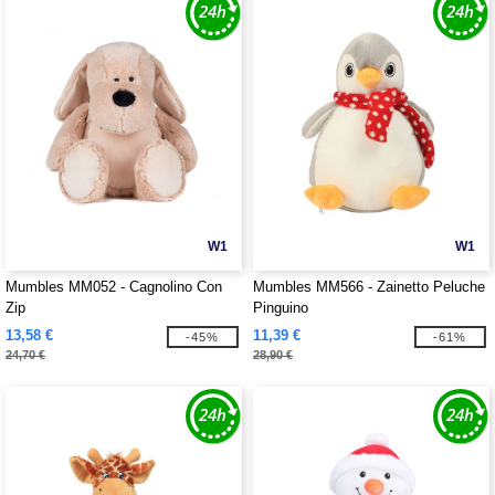
W1
W1
Mumbles MM052 - Cagnolino Con
Mumbles MM566 - Zainetto Peluche
Zip
Pinguino
13,58 €
11,39 €
-45%
-61%
24,70 €
28,90 €