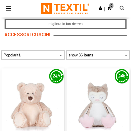
×
App Ntextil
0
Scarica app
|
Prezzi migliori sull'app!
migliora la tua ricerca
ACCESSORI CUSCINI