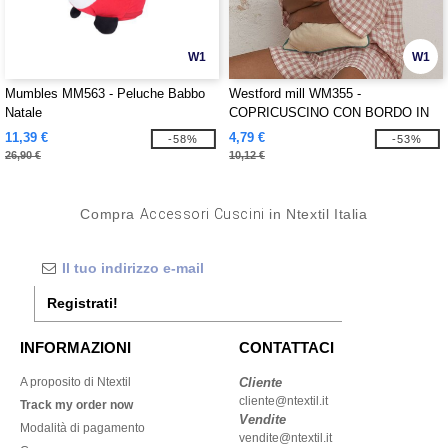
W1
W1
Mumbles MM563 - Peluche Babbo
Westford mill WM355 -
Natale
COPRICUSCINO CON BORDO IN
COTONE FAIRTRADE
11,39 €
4,79 €
-58%
-53%
26,90 €
10,12 €
Compra
Accessori Cuscini
in Ntextil Italia
Registrati!
INFORMAZIONI
CONTATTACI
A proposito di Ntextil
Cliente
cliente@ntextil.it
Track my order now
Vendite
Modalità di pagamento
vendite@ntextil.it