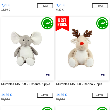
solidale
7,79 €
3,75 €
-42%
-40%
13,50 €
6,22 €
W1
W1
Mumbles MM558 - Elefante Zippie
Mumbles MM560 - Renna Zippie
14,66 €
14,66 €
-47%
-47%
27,60 €
27,60 €