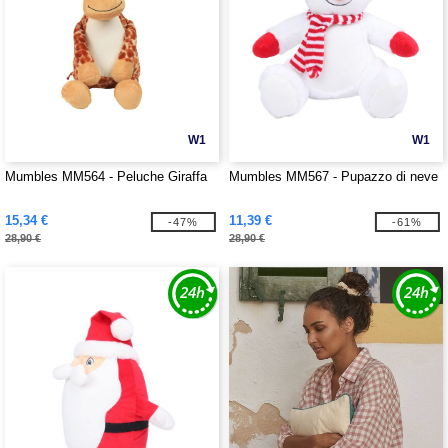
W1
W1
Mumbles MM564 - Peluche Giraffa
Mumbles MM567 - Pupazzo di neve
15,34 €
11,39 €
-47%
-61%
28,90 €
28,90 €