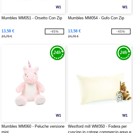
W1
W1
Mumbles MM051 - Orsetto Con Zip
Mumbles MM054 - Gufo Con Zip
13,58 €
13,58 €
-45%
-45%
24,70 €
24,70 €
W1
W1
Mumbles MM060 - Peluche versione
Westford mill WM350 - Fodera per
mini
cuscino in cotone commercio equo e