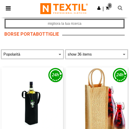
×
App Ntextil
0
Scarica app
|
Prezzi migliori sull'app!
migliora la tua ricerca
BORSE PORTABOTTIGLIE