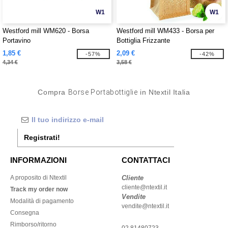
W1
W1
Westford mill WM620 - Borsa
Westford mill WM433 - Borsa per
Portavino
Bottiglia Frizzante
1,85 €
2,09 €
-57%
-42%
4,34 €
3,58 €
Compra
Borse Portabottiglie
in Ntextil Italia
Registrati!
INFORMAZIONI
CONTATTACI
A proposito di Ntextil
Cliente
cliente@ntextil.it
Track my order now
Vendite
Modalità di pagamento
vendite@ntextil.it
Consegna
Rimborso/ritorno