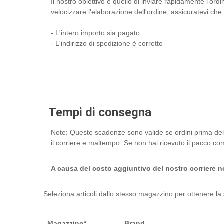
Il nostro obiettivo è quello di inviare rapidamente l'ord
velocizzare l'elaborazione dell'ordine, assicuratevi che
- L'intero importo sia pagato
- L'indirizzo di spedizione è corretto
Tempi di consegna
Note: Queste scadenze sono valide se ordini prima del
il corriere e maltempo. Se non hai ricevuto il pacco com
A causa del costo aggiuntivo del nostro corriere no
Seleziona articoli dallo stesso magazzino per ottenere la
Magazzino*
Brand