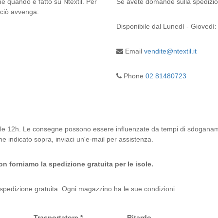
ine quando è fatto su Ntextil. Per
Se avete domande sulla spedizione,
 ciò avvenga:
Disponibile dal
Lunedì - Giovedì:
Email
vendite@ntextil.it
Phone
02 81480723
le 12h. Le consegne possono essere influenzate da tempi di sdoganament
e indicato sopra, inviaci un'e-mail per assistenza.
n forniamo la spedizione gratuita per le isole.
 spedizione gratuita. Ogni magazzino ha le sue condizioni.
Trasportatore *
Ritardo