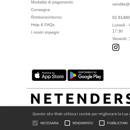
Modalità di pagamento
vendite@nt
VELILLA
(1)
Consegna
VESTI
(5)
Rimborso/ritorno
02 8148
Help & FAQs
Lunedì - 
17:30
I nostri impegni
Venerdì: 
Questo sito Web utilizza i cookie per migliorare la tu
NECESSARIA
RENDIMENTO
PUBBLICITARI
Menzioni legali
-
Informativa sulla privacy
-
Condizio