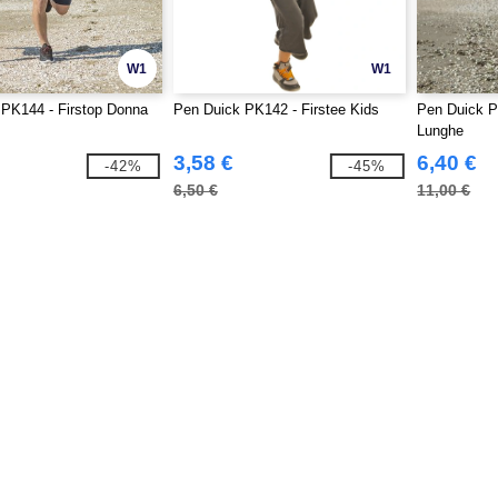
W1
W1
PK144 - Firstop Donna
Pen Duick PK142 - Firstee Kids
Pen Duick P
Lunghe
3,58 €
6,40 €
-42%
-45%
6,50 €
11,00 €