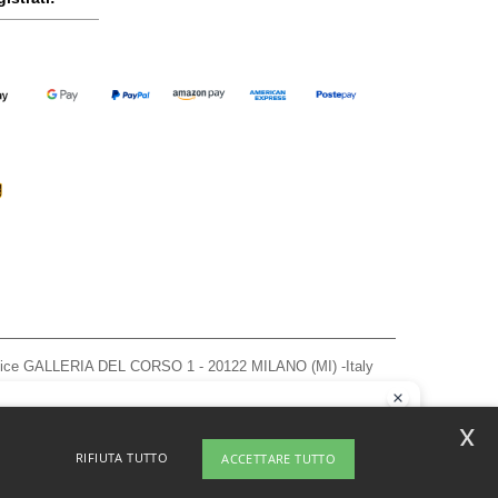
ffice GALLERIA DEL CORSO 1 - 20122 MILANO (MI) -Italy
963 — REA number MI-2608168.
, vedere qui
ao
x
o di domande o dubbi, puoi contattarci in qualsiasi momento. Il nostro
RIFIUTA TUTTO
ACCETTARE TUTTO
 è qui per aiutarti.
 Map
Copyright 2026 ntextil.it - Tutti i diritti riservati