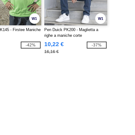
W1
W1
K145 - Firstee Maniche
Pen Duick PK200 - Maglietta a
righe a maniche corte
10,22 €
-42%
-37%
16,16 €