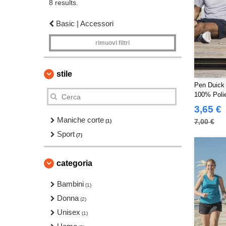
8 results.
Basic | Accessori
rimuovi filtri
stile
Pen Duick 
100% Polie
3,65 €
Maniche corte
7,00 €
(1)
Sport
(7)
categoria
Bambini
(1)
Donna
(2)
Unisex
(1)