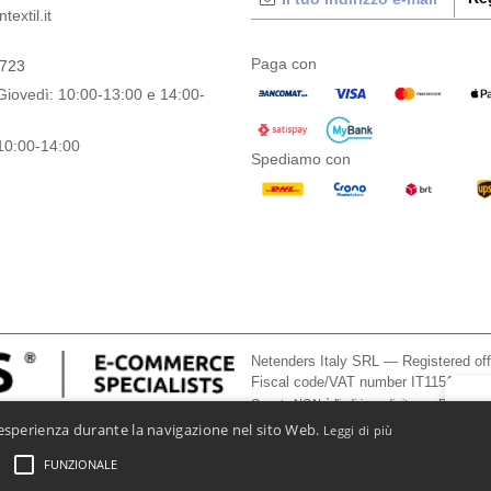
extil.it
Paga con
0723
Giovedì: 10:00-13:00 e 14:00-
10:00-14:00
Spediamo con
Netenders Italy SRL — Registered o
Fiscal code/VAT number IT11510210
Questo NON è l'indirizzo di ritorno. Per i resi
👋
Ci
a esperienza durante la navigazione nel sito Web.
Leggi di più
In cas
chatbot
FUNZIONALE
ni Generali Di Accesso E Uso
-
Condizioni Generali Del Contraente
-
Politica sui cookie
-
Site