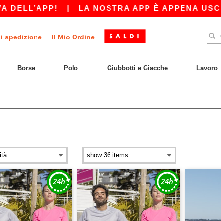
ELL’APP!
|
LA NOSTRA APP È APPENA USCITA! 
di spedizione
Il Mio Ordine
Borse
Polo
Giubbotti e Giacche
Lavoro