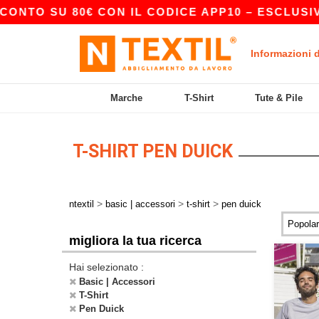
NTO SU 80€ CON IL CODICE APP10 – ESCLUSIVA D
Informazioni 
Marche
T-Shirt
Tute & Pile
T-SHIRT PEN DUICK
>
>
>
ntextil
basic | accessori
t-shirt
pen duick
migliora la tua ricerca
Hai selezionato :
Basic | Accessori
T-Shirt
Pen Duick