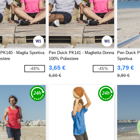
W1
W1
PK140 - Maglia Sportiva
Pen Duick PK141 - Maglietta Donna
Pen Duick P
stere
100% Poliestere
Sportiva
3,65 €
3,79 €
-48%
-45%
6,60 €
9,90 €