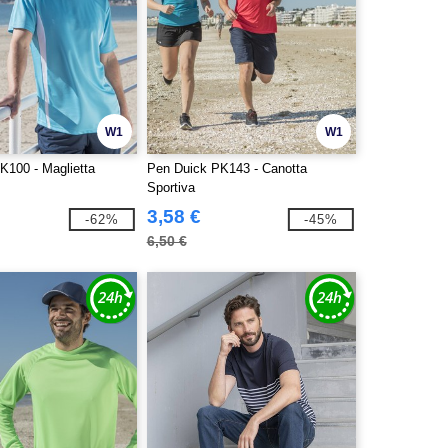
W1
W1
K100 - Maglietta
Pen Duick PK143 - Canotta
Sportiva
3,58 €
-62%
-45%
6,50 €