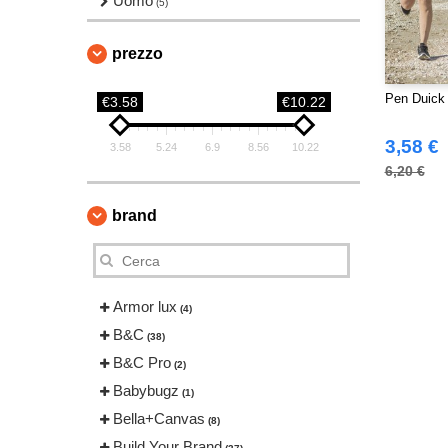
Uomo
(5)
prezzo
Pen Duick 
€3.58
€10.22
3,58 €
3.58
5.24
6.9
8.56
10.22
6,20 €
brand
Armor lux
(4)
B&C
(38)
B&C Pro
(2)
Babybugz
(1)
Bella+Canvas
(8)
Build Your Brand