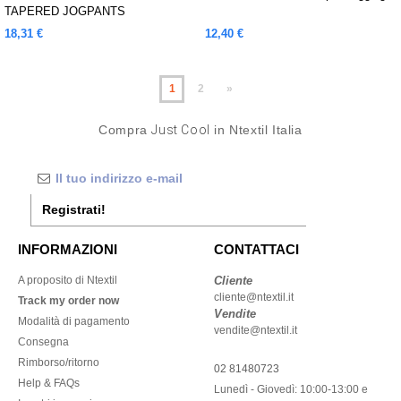
TAPERED JOGPANTS
18,31 €
12,40 €
1
2
»
Compra
Just Cool
in Ntextil Italia
Registrati!
INFORMAZIONI
CONTATTACI
A proposito di Ntextil
Cliente
cliente@ntextil.it
Track my order now
Vendite
Modalità di pagamento
vendite@ntextil.it
Consegna
Rimborso/ritorno
02 81480723
Help & FAQs
Lunedì - Giovedì: 10:00-13:00 e