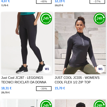
4,07 €
12,19 €
-48%
-37%
7,75 €
19,27 €
W1
W1
Just Cool JC287 - LEGGINGS
JUST COOL JC035 - WOMEN'S
TECNICI RICICLATI DA DONNA
COOL FLEX 1/2 ZIP TOP
18,31 €
15,70 €
-39%
29,79 €