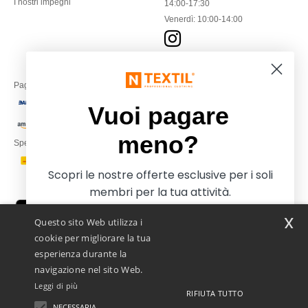
I nostri impegni
14:00-17:30
Venerdì: 10:00-14:00
Paga con
Vuoi pagare
meno?
Spediamo con
Scopri le nostre offerte esclusive per i soli
membri per la tua attività.
x
Questo sito Web utilizza i
cookie per migliorare la tua
esperienza durante la
navigazione nel sito Web.
Leggi di più
RIFIUTA TUTTO
Netenders Italy SRL — Registered office GALLERIA DEL CORSO 1 -
20122 MILANO (MI) -Italy
NECESSARIA