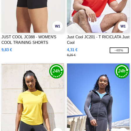
W1
W1
JUST COOL JC088 - WOMEN'S
Just Cool JC201 - T RICICLATA Just
COOL TRAINING SHORTS
Cool
9,83 €
4,31 €
-48%
8,25 €