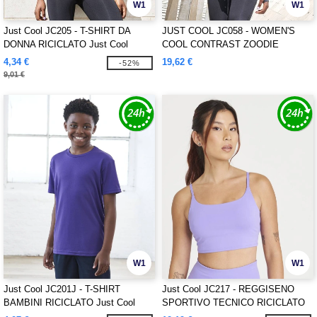
W1
W1
Just Cool JC205 - T-SHIRT DA
JUST COOL JC058 - WOMEN'S
DONNA RICICLATO Just Cool
COOL CONTRAST ZOODIE
4,34 €
19,62 €
-52%
9,01 €
W1
W1
Just Cool JC201J - T-SHIRT
Just Cool JC217 - REGGISENO
BAMBINI RICICLATO Just Cool
SPORTIVO TECNICO RICICLATO
DA DONNA