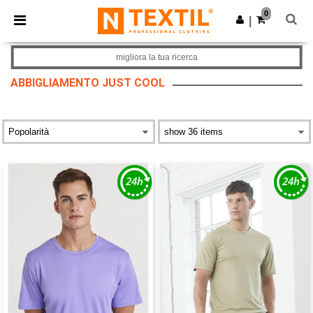
×
App Ntextil
0
Scarica app
|
Prezzi migliori sull'app!
migliora la tua ricerca
ABBIGLIAMENTO JUST COOL