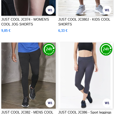
W1
W1
JUST COOL JC074 - WOMEN'S
JUST COOL JC080J - KIDS COOL
COOL JOG SHORTS
SHORTS
9,85 €
6,33 €
W1
W1
JUST COOL JC082 - MENS COOL
JUST COOL JC086 - Sport leggings