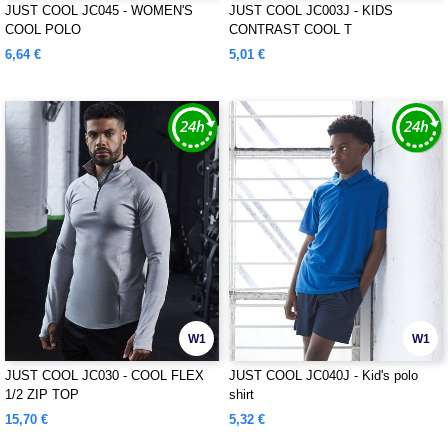
JUST COOL JC045 - WOMEN'S
JUST COOL JC003J - KIDS
COOL POLO
CONTRAST COOL T
6,64 €
5,01 €
W1
W1
JUST COOL JC030 - COOL FLEX
JUST COOL JC040J - Kid's polo
1/2 ZIP TOP
shirt
15,70 €
5,32 €