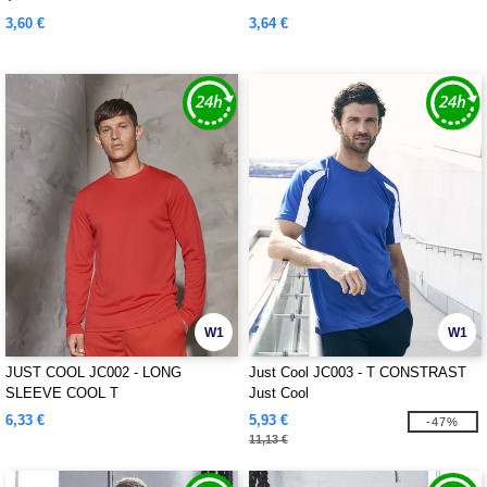
3,60 €
3,64 €
W1
W1
JUST COOL JC002 - LONG
Just Cool JC003 - T CONSTRAST
SLEEVE COOL T
Just Cool
6,33 €
5,93 €
-47%
11,13 €