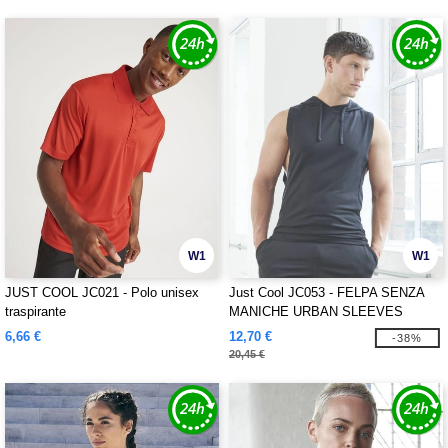
W1
W1
JUST COOL JC021 - Polo unisex
Just Cool JC053 - FELPA SENZA
traspirante
MANICHE URBAN SLEEVES
MUSCLE
6,66 €
12,70 €
-38%
20,45 €