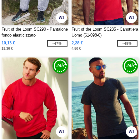
W1
W1
Fruit of the Loom SC290 - Pantalone
Fruit of the Loom SC235 - Canottiera
fondo elasticizzato
Uomo (61-098-0)
10,13 €
2,28 €
-47%
-49%
19,30 €
4,50 €
W1
W1