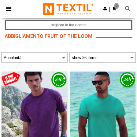
×
App Ntextil
0
Scarica app
|
Prezzi migliori sull'app!
migliora la tua ricerca
ABBIGLIAMENTO FRUIT OF THE LOOM