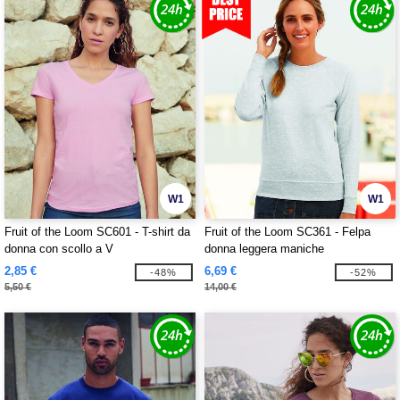
W1
W1
Fruit of the Loom SC601 - T-shirt da
Fruit of the Loom SC361 - Felpa
donna con scollo a V
donna leggera maniche
2,85 €
6,69 €
-48%
-52%
5,50 €
14,00 €