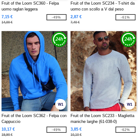
Fruit of the Loom SC360 - Felpa
Fruit of the Loom SC234 - T-shirt da
uomo raglan leggera
uomo con scollo a V dal peso
contenuto
7,15 €
2,87 €
-49%
-61%
14,00 €
7,40 €
W1
W1
Fruit of the Loom SC362 - Felpa con
Fruit of the Loom SC233 - Maglietta
Cappuccio
maniche larghe (61-038-0)
10,17 €
3,85 €
-49%
-62%
19,90 €
10,10 €