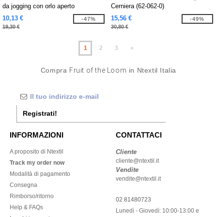
da jogging con orlo aperto
Cerniera (62-062-0)
10,13 €
15,56 €
-47%
-49%
19,30 €
30,80 €
1
2
3
»
Compra
Fruit of the Loom
in Ntextil Italia
Registrati!
INFORMAZIONI
CONTATTACI
A proposito di Ntextil
Cliente
cliente@ntextil.it
Track my order now
Vendite
Modalità di pagamento
vendite@ntextil.it
Consegna
Rimborso/ritorno
02 81480723
Help & FAQs
Lunedì - Giovedì: 10:00-13:00 e