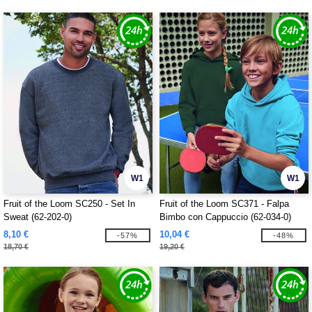
W1
W1
Fruit of the Loom SC250 - Set In
Fruit of the Loom SC371 - Falpa
Sweat (62-202-0)
Bimbo con Cappuccio (62-034-0)
8,10 €
10,04 €
-57%
-48%
18,70 €
19,20 €