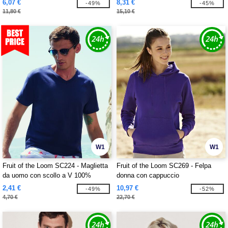
6,07 €
8,31 €
-49%
-45%
11,80 €
15,10 €
W1
W1
Fruit of the Loom SC224 - Maglietta
Fruit of the Loom SC269 - Felpa
da uomo con scollo a V 100%
donna con cappuccio
cotone
2,41 €
10,97 €
-49%
-52%
4,70 €
22,70 €