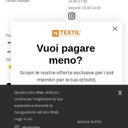
I nostri impegni
14:00-17:30
Venerdì: 10:00-14:00
Paga con
Vuoi pagare
meno?
Spediamo con
Scopri le nostre offerte esclusive per i soli
membri per la tua attività.
x
Questo sito Web utilizza i
cookie per migliorare la tua
esperienza durante la
navigazione nel sito Web.
Leggi di più
RIFIUTA TUTTO
Netenders Italy SRL — Registered office GALLERIA DEL CORSO 1 -
20122 MILANO (MI) -Italy
NECESSARIA