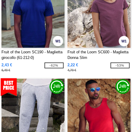
W1
W1
Fruit of the Loom SC190 - Maglietta
Fruit of the Loom SC600 - Maglietta
girocollo (61-212-0)
Donna Slim
2,43 €
2,22 €
-62%
-53%
6,40 €
4,70 €