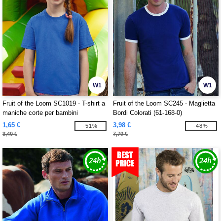
W1
W1
Fruit of the Loom SC1019 - T-shirt a
Fruit of the Loom SC245 - Maglietta
maniche corte per bambini
Bordi Colorati (61-168-0)
1,65 €
3,98 €
-51%
-48%
3,40 €
7,70 €