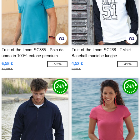
W1
W1
Fruit of the Loom SC385 - Polo da
Fruit of the Loom SC238 - T-shirt
uomo in 100% cotone premium
Baseball maniche lunghe
6,58 €
4,52 €
-52%
-49%
13,80 €
8,80 €