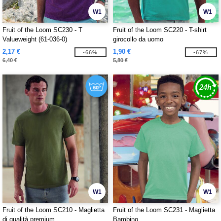
W1
W1
Fruit of the Loom SC230 - T
Fruit of the Loom SC220 - T-shirt
Valueweight (61-036-0)
girocollo da uomo
2,17 €
1,90 €
-66%
-67%
6,40 €
5,80 €
W1
W1
Fruit of the Loom SC210 - Maglietta
Fruit of the Loom SC231 - Maglietta
di qualità premium
Bambino