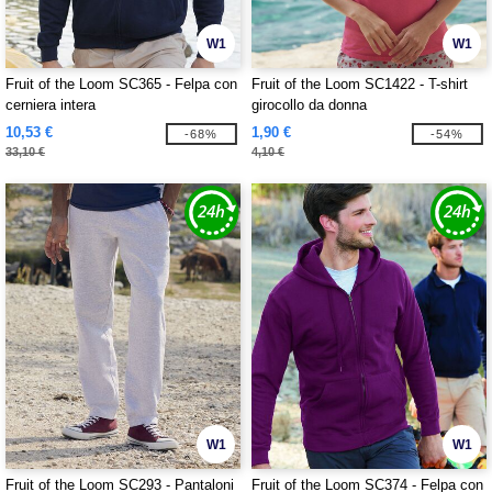
W1
W1
Fruit of the Loom SC365 - Felpa con
Fruit of the Loom SC1422 - T-shirt
cerniera intera
girocollo da donna
10,53 €
1,90 €
-68%
-54%
33,10 €
4,10 €
W1
W1
Fruit of the Loom SC293 - Pantaloni
Fruit of the Loom SC374 - Felpa con