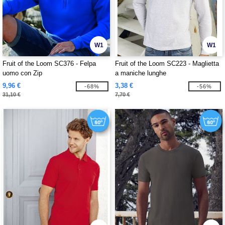
W1
W1
Fruit of the Loom SC376 - Felpa
Fruit of the Loom SC223 - Maglietta
uomo con Zip
a maniche lunghe
9,96 €
3,38 €
-68%
-56%
31,10 €
7,70 €