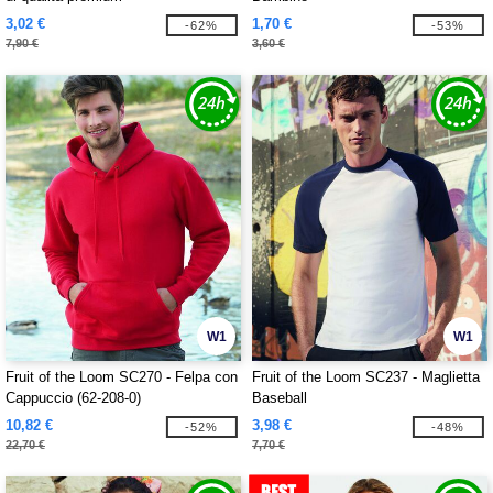
3,02 €
1,70 €
-62%
-53%
7,90 €
3,60 €
W1
W1
Fruit of the Loom SC270 - Felpa con
Fruit of the Loom SC237 - Maglietta
Cappuccio (62-208-0)
Baseball
10,82 €
3,98 €
-52%
-48%
22,70 €
7,70 €