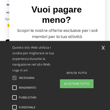
Vuoi pagare
meno?
Spediamo con
Scopri le nostre offerte esclusive per i soli
membri per la tua attività.
x
Questo sito Web utilizza i
cookie per migliorare la tua
esperienza durante la
navigazione nel sito Web.
Leggi di più
RIFIUTA TUTTO
Netenders Italy SRL — Registered office GALLERIA DEL CORSO 1 -
20122 MILANO (MI) -Italy
NECESSARIA
Iscriviti e paga meno
Fiscal code/VAT number IT11510210963 — REA number MI-2608168.
ACCETTARE TUTTO
Questo NON è l'indirizzo di ritorno. Per i resi, vedere qui
RENDIMENTO
👋
Ciao
PUBBLICITARI
Menzioni legali
-
Informativa sulla privacy
-
Condizioni Generali Di Accesso E Uso
-
No, grazie, voglio pagare di più
In caso di domande o dubbi, puoi
Condizioni Generali Del Contraente
-
Politica sui cookie
-
Site Map
Copyright 2026
contattarci in qualsiasi momento. Il
ntextil.it - Tutti i diritti riservati
FUNZIONALE
nostro chatbot è qui per aiutarti.