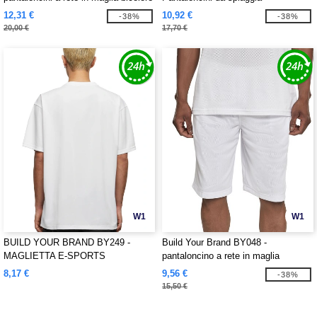
12,31 €
10,92 €
-38%
-38%
20,00 €
17,70 €
W1
W1
BUILD YOUR BRAND BY249 -
Build Your Brand BY048 -
MAGLIETTA E-SPORTS
pantaloncino a rete in maglia
8,17 €
9,56 €
-38%
15,50 €