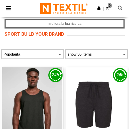
×
App Ntextil
0
Scarica app
|
Prezzi migliori sull'app!
migliora la tua ricerca
SPORT BUILD YOUR BRAND