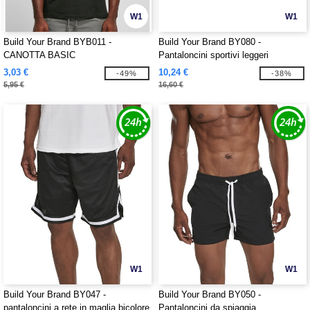
W1
W1
Build Your Brand BYB011 -
Build Your Brand BY080 -
CANOTTA BASIC
Pantaloncini sportivi leggeri
3,03 €
10,24 €
-49%
-38%
5,95 €
16,60 €
W1
W1
Build Your Brand BY047 -
Build Your Brand BY050 -
pantaloncini a rete in maglia bicolore
Pantaloncini da spiaggia