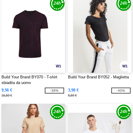
W1
W1
Build Your Brand BY070 - T-shirt
Build Your Brand BY052 - Maglietta
sbiadita da uomo
9,56 €
3,98 €
-38%
-40%
15,50 €
6,60 €