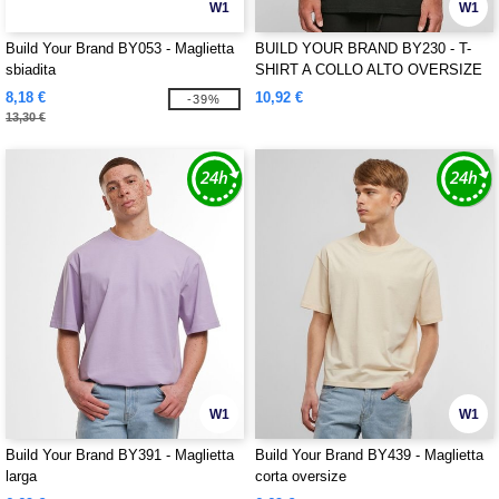
W1
W1
Build Your Brand BY053 - Maglietta
BUILD YOUR BRAND BY230 - T-
sbiadita
SHIRT A COLLO ALTO OVERSIZE
8,18 €
10,92 €
-39%
13,30 €
W1
W1
Build Your Brand BY391 - Maglietta
Build Your Brand BY439 - Maglietta
larga
corta oversize