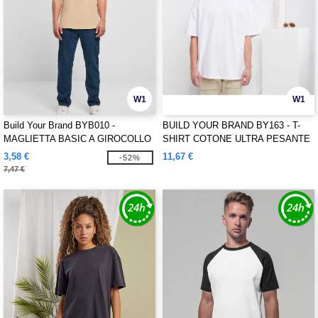
W1
W1
Build Your Brand BYB010 -
BUILD YOUR BRAND BY163 - T-
MAGLIETTA BASIC A GIROCOLLO
SHIRT COTONE ULTRA PESANTE
SLIM FIT
3,58 €
11,67 €
-52%
7,47 €