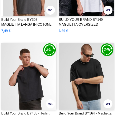
W1
W1
Build Your Brand BY308 -
BUILD YOUR BRAND BY149 -
MAGLIETTA LARGA IN COTONE
MAGLIETTA OVERSIZED
BOYFRIEND DA DONNA
7,49 €
6,69 €
W1
W1
Build Your Brand BY435 - T-shirt
Build Your Brand BY364 - Maglietta