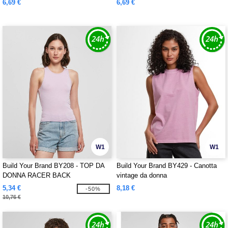
6,69 €
6,69 €
W1
W1
Build Your Brand BY208 - TOP DA
Build Your Brand BY429 - Canotta
DONNA RACER BACK
vintage da donna
5,34 €
8,18 €
-50%
10,76 €