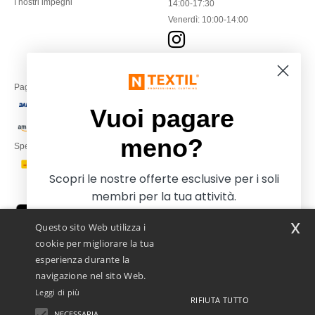
I nostri impegni
14:00-17:30
Venerdì: 10:00-14:00
Paga con
Vuoi pagare
meno?
Spediamo con
Scopri le nostre offerte esclusive per i soli
membri per la tua attività.
x
Questo sito Web utilizza i
cookie per migliorare la tua
esperienza durante la
navigazione nel sito Web.
Leggi di più
RIFIUTA TUTTO
Netenders Italy SRL — Registered office GALLERIA DEL CORSO 1 -
20122 MILANO (MI) -Italy
NECESSARIA