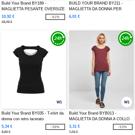
Build Your Brand BY189 -
BUILD YOUR BRAND BY211 -
MAGLIETTA PESANTE OVERSIZE
MAGLIETTA DA DONNA PER
LAVATA ACIDO
TUTTI I GIORNI
10,92 €
6,01 €
-41%
18,46 €
W1
W1
Build Your Brand BY035 - T-shirt da
Build Your Brand BYB013 -
donna con retro lacerato
MAGLIETTA DA DONNA A COLLO
AMPIO
5,34 €
3,31 €
-39%
-53%
8,80 €
7,03 €