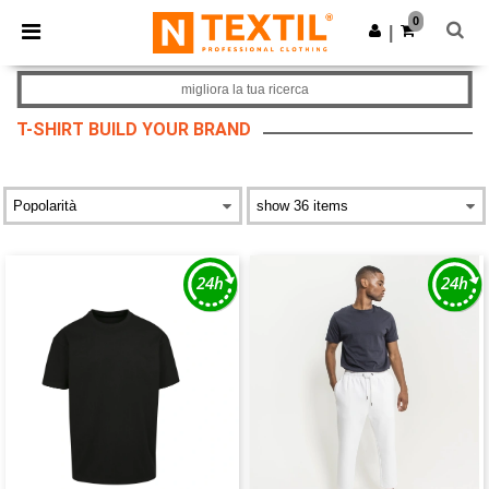
×
App Ntextil
0
Scarica app
|
Prezzi migliori sull'app!
migliora la tua ricerca
T-SHIRT BUILD YOUR BRAND