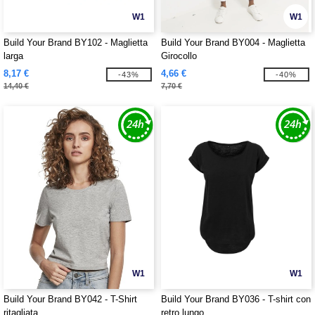
W1
W1
Build Your Brand BY102 - Maglietta
Build Your Brand BY004 - Maglietta
larga
Girocollo
8,17 €
4,66 €
-43%
-40%
14,40 €
7,70 €
W1
W1
Build Your Brand BY042 - T-Shirt
Build Your Brand BY036 - T-shirt con
ritagliata
retro lungo