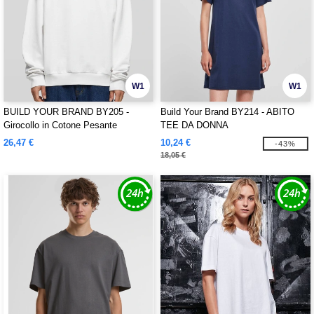
W1
W1
BUILD YOUR BRAND BY205 -
Build Your Brand BY214 - ABITO
Girocollo in Cotone Pesante
TEE DA DONNA
26,47 €
10,24 €
-43%
18,05 €