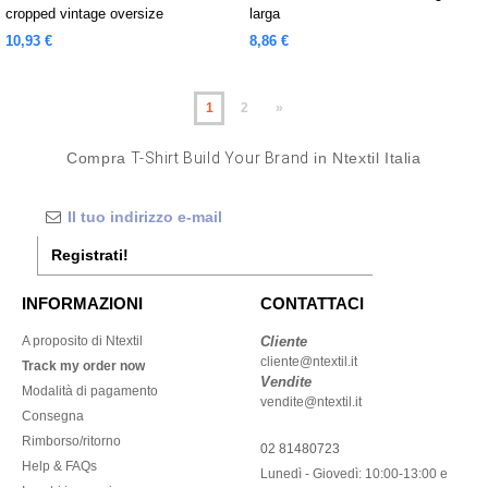
cropped vintage oversize
larga
10,93 €
8,86 €
1
2
»
Compra
T-Shirt Build Your Brand
in Ntextil Italia
Registrati!
INFORMAZIONI
CONTATTACI
A proposito di Ntextil
Cliente
cliente@ntextil.it
Track my order now
Vendite
Modalità di pagamento
vendite@ntextil.it
Consegna
Rimborso/ritorno
02 81480723
Help & FAQs
Lunedì - Giovedì: 10:00-13:00 e