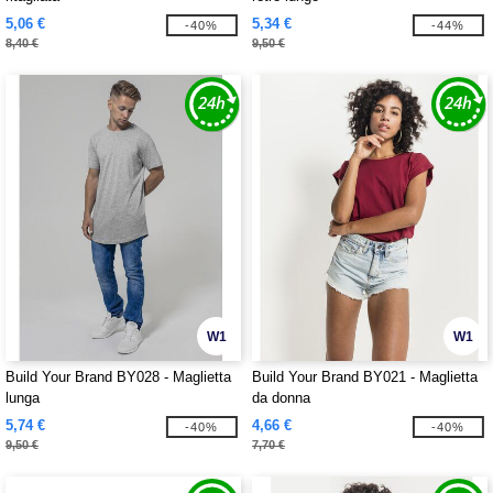
5,06 €
5,34 €
-40%
-44%
8,40 €
9,50 €
W1
W1
Build Your Brand BY028 - Maglietta
Build Your Brand BY021 - Maglietta
lunga
da donna
5,74 €
4,66 €
-40%
-40%
9,50 €
7,70 €