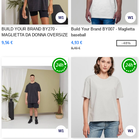
W1
W1
BUILD YOUR BRAND BY270 -
Build Your Brand BY007 - Maglietta
MAGLIETTA DA DONNA OVERSIZE
baseball
LAVAGGIO ACIDO
9,56 €
4,93 €
-48%
9,40 €
W1
W1