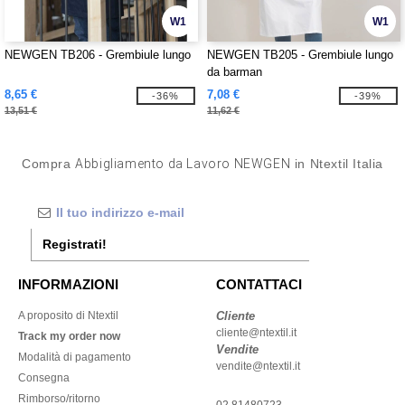
W1
W1
NEWGEN TB206 - Grembiule lungo
NEWGEN TB205 - Grembiule lungo
da barman
8,65 €
7,08 €
-36%
-39%
13,51 €
11,62 €
Compra
Abbigliamento da Lavoro NEWGEN
in Ntextil Italia
Registrati!
INFORMAZIONI
CONTATTACI
A proposito di Ntextil
Cliente
cliente@ntextil.it
Track my order now
Vendite
Modalità di pagamento
vendite@ntextil.it
Consegna
Rimborso/ritorno