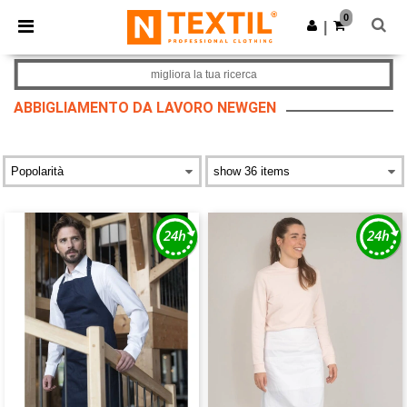
×
App Ntextil
0
Scarica app
|
Prezzi migliori sull'app!
migliora la tua ricerca
ABBIGLIAMENTO DA LAVORO NEWGEN