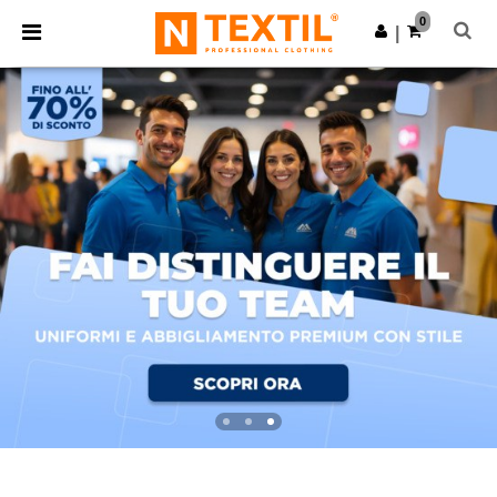
×
App Ntextil
0
Scarica app
|
Prezzi migliori sull'app!