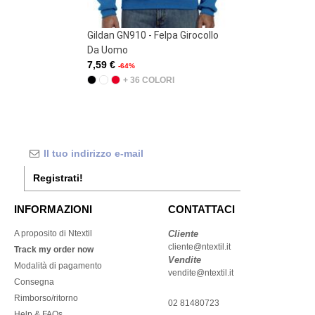
Gildan GN910 - Felpa Girocollo
Gildan GN940 - Felpa Con
Da Uomo
Cappuccio
7,59 €
10,98 €
-64%
-63%
+ 36 COLORI
+ 46 COLORI
Registrati!
INFORMAZIONI
CONTATTACI
A proposito di Ntextil
Cliente
cliente@ntextil.it
Track my order now
Vendite
Modalità di pagamento
vendite@ntextil.it
Consegna
Rimborso/ritorno
02 81480723
Help & FAQs