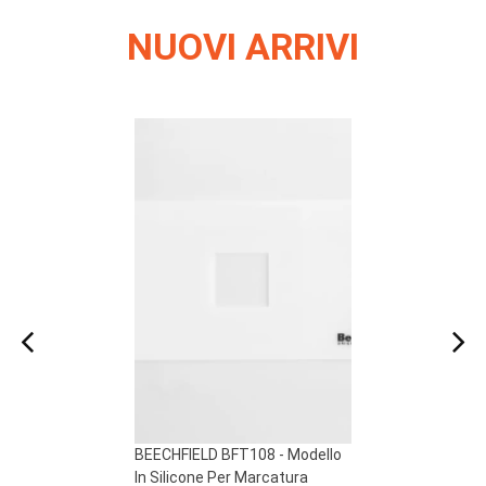
NUOVI ARRIVI
BEECHFIELD BFT108 - Modello
BEECHFIELD BFT107 - Modello
In Silicone Per Marcatura
In Silicone Per Marcatura