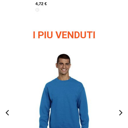
4,72 €
4,72 €
I PIU VENDUTI