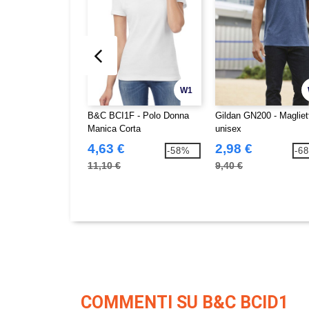
W1
B&C BCI1F - Polo Donna
Gildan GN200 - Magliet
Manica Corta
unisex
4,63 €
2,98 €
-58%
-6
11,10 €
9,40 €
COMMENTI SU B&C BCID1