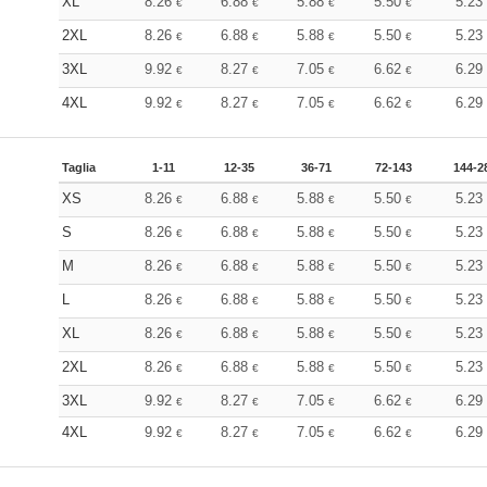
XL
8.26
6.88
5.88
5.50
5.2
€
€
€
€
2XL
8.26
6.88
5.88
5.50
5.2
€
€
€
€
3XL
9.92
8.27
7.05
6.62
6.2
€
€
€
€
4XL
9.92
8.27
7.05
6.62
6.2
€
€
€
€
Taglia
1-11
12-35
36-71
72-143
144-2
XS
8.26
6.88
5.88
5.50
5.2
€
€
€
€
S
8.26
6.88
5.88
5.50
5.2
€
€
€
€
M
8.26
6.88
5.88
5.50
5.2
€
€
€
€
L
8.26
6.88
5.88
5.50
5.2
€
€
€
€
XL
8.26
6.88
5.88
5.50
5.2
€
€
€
€
2XL
8.26
6.88
5.88
5.50
5.2
€
€
€
€
3XL
9.92
8.27
7.05
6.62
6.2
€
€
€
€
4XL
9.92
8.27
7.05
6.62
6.2
€
€
€
€