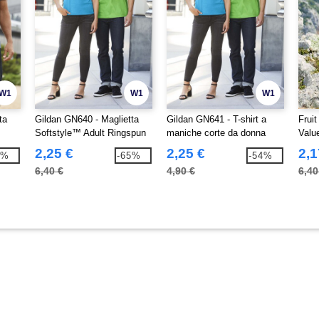
W1
W1
W1
ta
Gildan GN640 - Maglietta
Gildan GN641 - T-shirt a
Frui
Softstyle™ Adult Ringspun
maniche corte da donna
Valu
Softstyle
2,25 €
2,25 €
2,1
8%
-65%
-54%
6,40 €
4,90 €
6,40