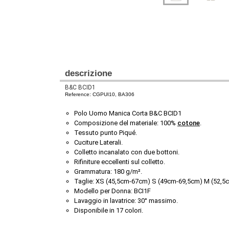
descrizione
B&C BCID1
Reference: CGPUI10, BA306
Polo Uomo Manica Corta B&C BCID1 
Composizione del materiale: 100% 
cotone
.
Tessuto punto Piqué.
Cuciture Laterali.
Colletto incanalato con due bottoni.
Rifiniture eccellenti sul colletto.
Grammatura: 180 g/m².
Taglie: XS (45,5cm-67cm) S (49cm-69,5cm) M (52,5
Modello per Donna: BCI1F
Lavaggio in lavatrice: 30° massimo.
Disponibile in 17 colori.