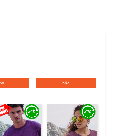
mo
b&c