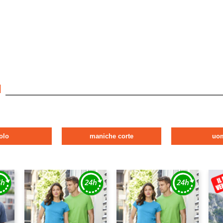
I
olo
maniche corte
uo