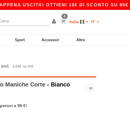
 USCITA! OTTIENI 10€ DI SCONTO SU 80€ CON I
0
Italia
IT
Sport
Accessori
Altro
 incl.
3.64€
no IVA
o Maniche Corte
- Bianco
periori a 99 €!