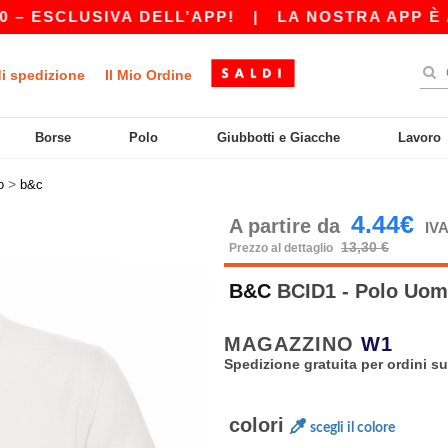
CLUSIVA DELL’APP!
|
LA NOSTRA APP È APPENA
di spedizione
Il Mio Ordine
Borse
Polo
Giubbotti e Giacche
Lavoro
>
o
b&c
4.44€
A partire da
IVA
13,30 €
Prezzo al dettaglio
B&C
BCID1 - Polo Uom
MAGAZZINO
W1
Spedizione gratuita per ordini su
colori
scegli il colore