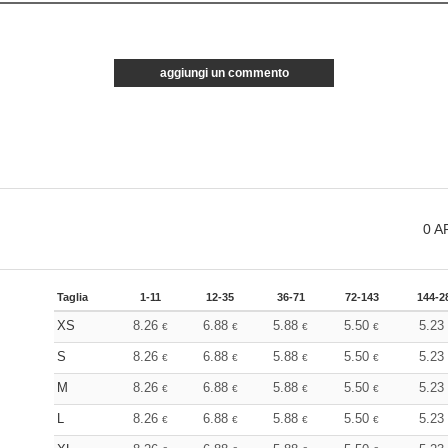
aggiungi un commento
0
A
Taglia
1-11
12-35
36-71
72-143
144-2
XS
8.26
6.88
5.88
5.50
5.2
€
€
€
€
S
8.26
6.88
5.88
5.50
5.2
€
€
€
€
M
8.26
6.88
5.88
5.50
5.2
€
€
€
€
L
8.26
6.88
5.88
5.50
5.2
€
€
€
€