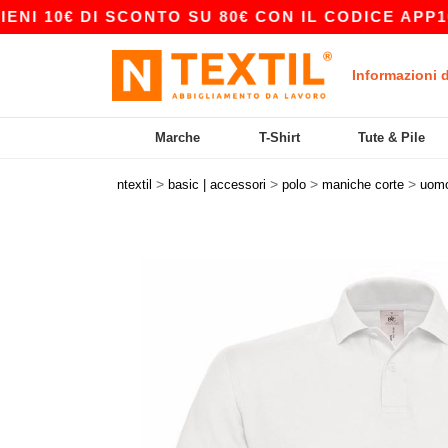
€ DI SCONTO SU 80€ CON IL CODICE APP10 – ES
Informazioni 
Marche
T-Shirt
Tute & Pile
>
>
>
>
ntextil
basic | accessori
polo
maniche corte
uom