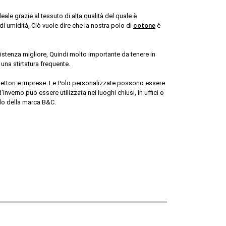
ale grazie al tessuto di alta qualità del quale è 
i umidità, Ciò vuole dire che la nostra polo di 
cotone
 è 
stenza migliore, Quindi molto importante da tenere in 
 una stirtatura frequente.
ettori e imprese. Le Polo personalizzate possono essere 
verno può essere utilizzata nei luoghi chiusi, in uffici o 
lo della marca B&C.