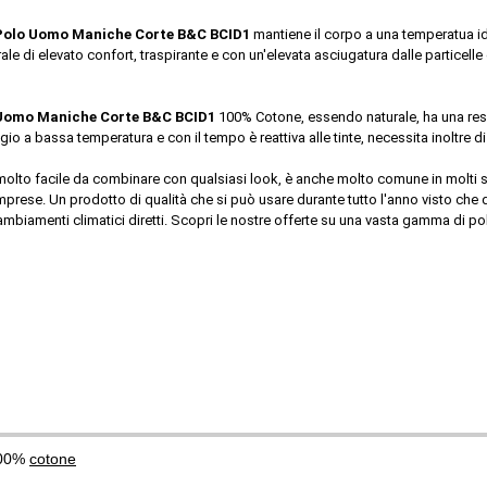
Polo Uomo Maniche Corte B&C BCID1
 mantiene il corpo a una temperatua ide
e di elevato confort, traspirante e con un'elevata asciugatura dalle particelle d
Uomo Maniche Corte B&C BCID1
 100% Cotone, essendo naturale, ha una resi
io a bassa temperatura e con il tempo è reattiva alle tinte, necessita inoltre di
molto facile da combinare con qualsiasi look, è anche molto comune in molti s
rese. Un prodotto di qualità che si può usare durante tutto l'anno visto che d'in
biamenti climatici diretti. Scopri le nostre offerte su una vasta gamma di po
100%
cotone