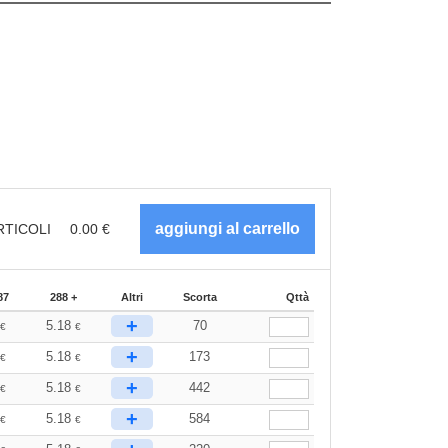
RTICOLI
0.00
€
87
288 +
Altri
Scorta
Qttà
+
3
5.18
70
€
€
+
3
5.18
173
€
€
+
3
5.18
442
€
€
+
3
5.18
584
€
€