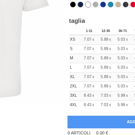
taglia
1-11
12-35
36-71
XS
7.07
5.89
5.03
€
€
€
S
7.07
5.89
5.03
€
€
€
M
7.07
5.89
5.03
€
€
€
L
7.07
5.89
5.03
€
€
€
XL
7.07
5.89
5.03
€
€
€
2XL
7.07
5.89
5.03
€
€
€
3XL
8.43
7.03
5.99
€
€
€
4XL
8.43
7.03
5.99
€
€
€
0
ARTICOLI
0.00
€