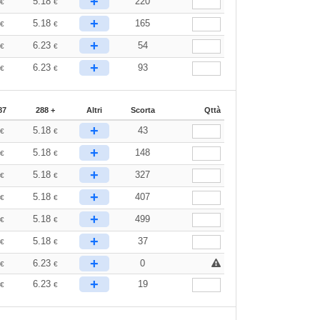
+
3
5.18
220
€
€
+
3
5.18
165
€
€
+
9
6.23
54
€
€
+
9
6.23
93
€
€
87
288 +
Altri
Scorta
Qttà
+
3
5.18
43
€
€
+
3
5.18
148
€
€
+
3
5.18
327
€
€
+
3
5.18
407
€
€
+
3
5.18
499
€
€
+
3
5.18
37
€
€
+
9
6.23
0
€
€
+
9
6.23
19
€
€