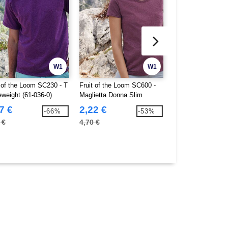
W1
W1
t of the Loom SC230 - T
Fruit of the Loom SC600 -
Gildan GN940 - Fe
eweight (61-036-0)
Maglietta Donna Slim
cappuccio
7 €
2,22 €
10,98 €
-66%
-53%
 €
4,70 €
30,20 €