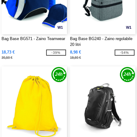
W1
W1
Bag Base BG571 - Zaino Teamwear
Bag Base BG240 - Zaino regolabile
20 litri
18,73 €
8,98 €
-39%
-54%
30,50 €
19,60 €