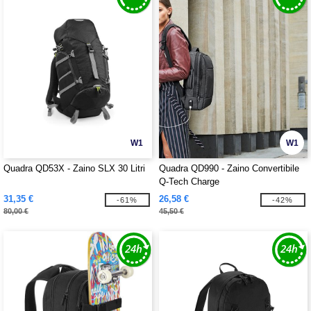
W1
W1
Quadra QD53X - Zaino SLX 30 Litri
Quadra QD990 - Zaino Convertibile
Q-Tech Charge
31,35 €
26,58 €
-61%
-42%
80,00 €
45,50 €