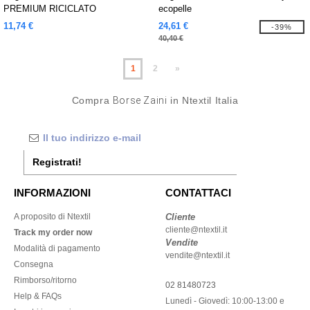
PREMIUM RICICLATO
ecopelle
11,74 €
24,61 €
-39%
40,40 €
1
2
»
Compra
Borse Zaini
in Ntextil Italia
Registrati!
INFORMAZIONI
CONTATTACI
A proposito di Ntextil
Cliente
cliente@ntextil.it
Track my order now
Vendite
Modalità di pagamento
vendite@ntextil.it
Consegna
Rimborso/ritorno
02 81480723
Help & FAQs
Lunedì - Giovedì: 10:00-13:00 e