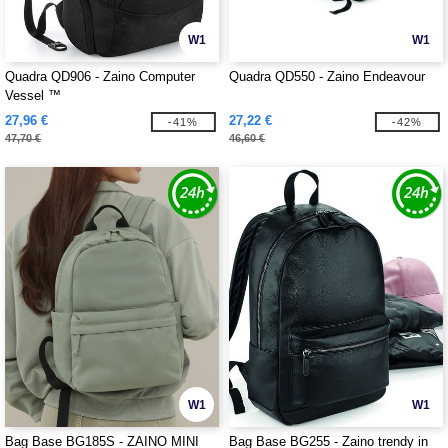
W1
W1
Quadra QD906 - Zaino Computer
Quadra QD550 - Zaino Endeavour
Vessel ™
27,96 €
27,22 €
-41%
-42%
47,70 €
46,60 €
W1
W1
Bag Base BG185S - ZAINO MINI
Bag Base BG255 - Zaino trendy in