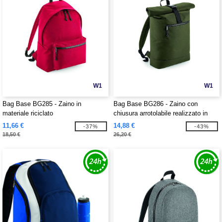
W1
W1
Bag Base BG285 - Zaino in
Bag Base BG286 - Zaino con
materiale riciclato
chiusura arrotolabile realizzato in
materiale riciclato
11,66 €
14,88 €
-37%
-43%
18,50 €
26,20 €