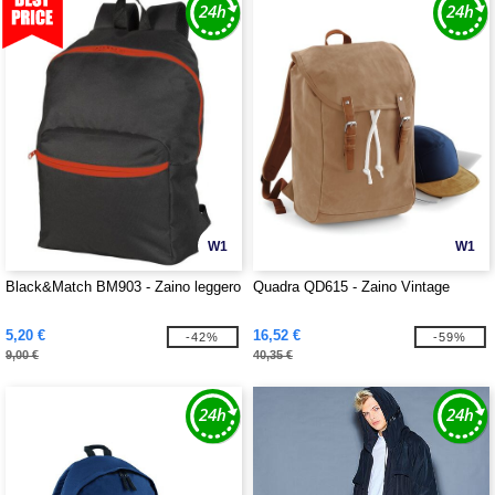
W1
W1
Black&Match BM903 - Zaino leggero
Quadra QD615 - Zaino Vintage
5,20 €
16,52 €
-42%
-59%
9,00 €
40,35 €