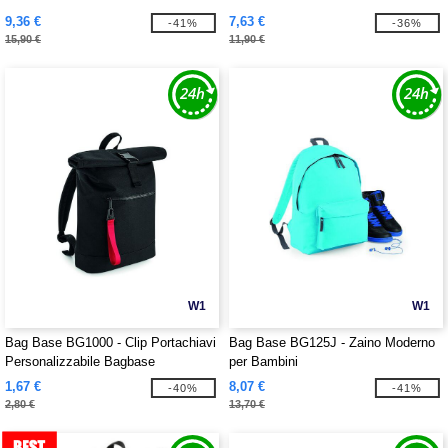
9,36 €
7,63 €
-41%
-36%
15,90 €
11,90 €
W1
W1
Bag Base BG1000 - Clip Portachiavi
Bag Base BG125J - Zaino Moderno
Personalizzabile Bagbase
per Bambini
1,67 €
8,07 €
-40%
-41%
2,80 €
13,70 €