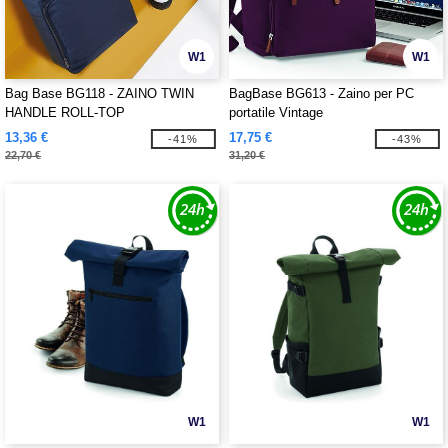
W1
W1
Bag Base BG118 - ZAINO TWIN
BagBase BG613 - Zaino per PC
HANDLE ROLL-TOP
portatile Vintage
13,36 €
17,75 €
-41%
-43%
22,70 €
31,20 €
W1
W1