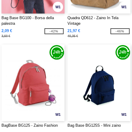
W1
W1
Bag Base BG100 - Borsa della
Quadra QD612 - Zaino In Tela
palestra
Vintage
2,09 €
21,97 €
-42%
-46%
3,60 €
40,35 €
W1
W1
BagBase BG125 - Zaino Fashion
Bag Base BG125S - Mini zaino