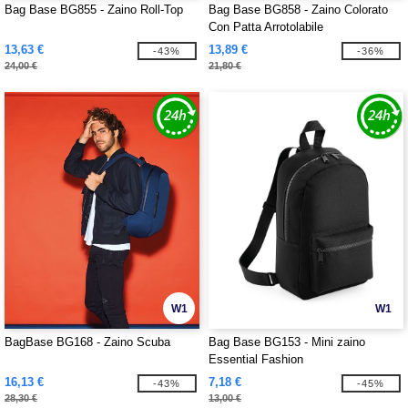
Bag Base BG855 - Zaino Roll-Top
Bag Base BG858 - Zaino Colorato
Con Patta Arrotolabile
13,63 €
13,89 €
-43%
-36%
24,00 €
21,80 €
W1
W1
BagBase BG168 - Zaino Scuba
Bag Base BG153 - Mini zaino
Essential Fashion
16,13 €
7,18 €
-43%
-45%
28,30 €
13,00 €