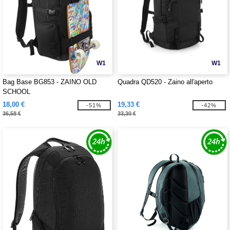
W1
W1
Bag Base BG853 - ZAINO OLD
Quadra QD520 - Zaino all'aperto
SCHOOL
18,00 €
19,33 €
-51%
-42%
36,58 €
33,30 €