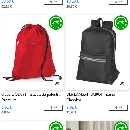
30,59 €
13,13 €
-41%
-37%
52,20 €
20,70 €
W1
W1
Quadra QD071 - Sacca da palestra
Black&Match BM904 - Zaino
Premium
Classico
3,61 €
7,02 €
-11%
-41%
4,08 €
11,90 €