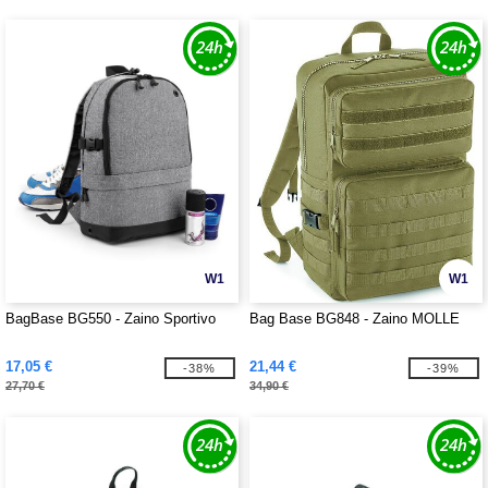
W1
W1
BagBase BG550 - Zaino Sportivo
Bag Base BG848 - Zaino MOLLE
17,05 €
21,44 €
-38%
-39%
27,70 €
34,90 €