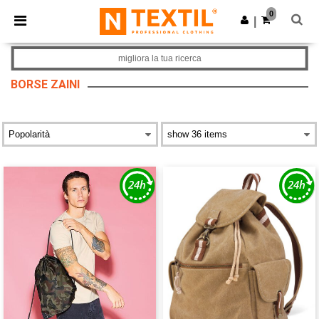
×
App Ntextil
0
Scarica app
|
Prezzi migliori sull'app!
migliora la tua ricerca
BORSE ZAINI