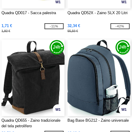
W1
W1
Quadra QD017 - Sacca palestra
Quadra QD52X - Zaino SLX 20 Litri
1,71 €
32,34 €
-11%
-42%
1,92 €
55,50 €
W1
W1
Quadra QD655 - Zaino tradizionale
Bag Base BG212 - Zaino universale
del tela petrolifero