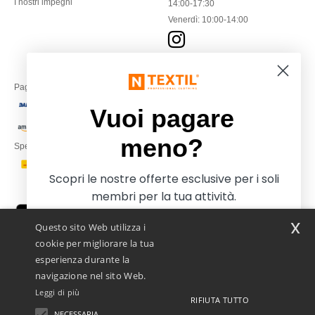
I nostri impegni
14:00-17:30
Venerdì: 10:00-14:00
Paga con
Vuoi pagare
meno?
Spediamo con
Scopri le nostre offerte esclusive per i soli
membri per la tua attività.
x
Questo sito Web utilizza i
cookie per migliorare la tua
esperienza durante la
navigazione nel sito Web.
Leggi di più
RIFIUTA TUTTO
Netenders Italy SRL — Registered office GALLERIA DEL CORSO 1 -
20122 MILANO (MI) -Italy
NECESSARIA