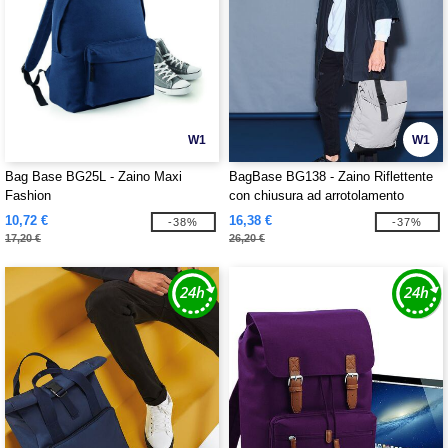
W1
W1
Bag Base BG25L - Zaino Maxi
BagBase BG138 - Zaino Riflettente
Fashion
con chiusura ad arrotolamento
10,72 €
16,38 €
-38%
-37%
17,20 €
26,20 €