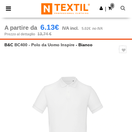
×
App Ntextil
0
Scarica app
|
Prezzi migliori sull'app!
6.13€
A partire da
IVA incl.
5.02€
no IVA
13,74 €
Prezzo al dettaglio
B&C
BC400 - Polo da Uomo Inspire
- Bianco
Previous
Next