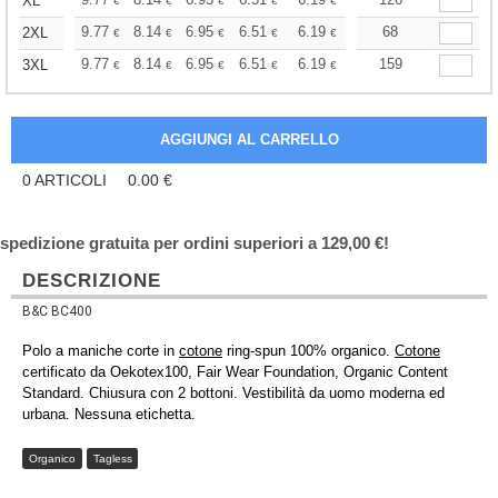
+
XL
€
€
€
€
€
€
+
9.77
8.14
6.95
6.51
6.19
6.13
68
2XL
€
€
€
€
€
€
+
9.77
8.14
6.95
6.51
6.19
6.13
159
3XL
€
€
€
€
€
€
0
ARTICOLI
0.00
€
spedizione gratuita per ordini superiori a 129,00 €!
DESCRIZIONE
B&C BC400
Polo a maniche corte in
cotone
ring-spun 100% organico.
Cotone
certificato da Oekotex100, Fair Wear Foundation, Organic Content
Standard. Chiusura con 2 bottoni. Vestibilità da uomo moderna ed
urbana. Nessuna etichetta.
Organico
Tagless