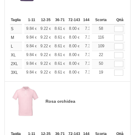
Taglia
1-11
12-35
36-71
72-143
144-287
Scorta
288 +
Altri
Qttà
+
9.84
9.22
8.61
8.00
7.38
58
7.07
S
€
€
€
€
€
€
+
9.84
9.22
8.61
8.00
7.38
116
7.07
M
€
€
€
€
€
€
+
9.84
9.22
8.61
8.00
7.38
109
7.07
L
€
€
€
€
€
€
+
9.84
9.22
8.61
8.00
7.38
22
7.07
XL
€
€
€
€
€
€
+
9.84
9.22
8.61
8.00
7.38
50
7.07
2XL
€
€
€
€
€
€
+
9.84
9.22
8.61
8.00
7.38
19
7.07
3XL
€
€
€
€
€
€
Rosa orchidea
Taglia
1-11
12-35
36-71
72-143
144-287
Scorta
288 +
Altri
Qttà