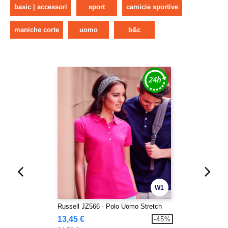
basic | accessori
sport
camicie sportive
maniche corte
uomo
b&c
W1
Russell JZ566 - Polo Uomo Stretch
13,45 €
-45%