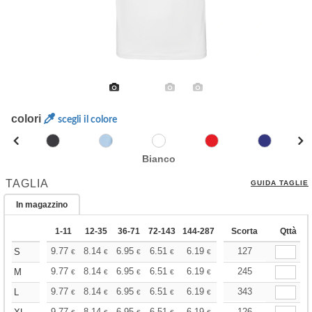
colori
scegli il colore
Bianco
TAGLIA
GUIDA TAGLIE
In magazzino
1-11
12-35
36-71
72-143
144-287
288 +
Scorta
Altri
Qttà
+
9.77
8.14
6.95
6.51
6.19
6.13
127
S
€
€
€
€
€
€
+
9.77
8.14
6.95
6.51
6.19
6.13
245
M
€
€
€
€
€
€
+
9.77
8.14
6.95
6.51
6.19
6.13
343
L
€
€
€
€
€
€
9.77
8.14
6.95
6.51
6.19
6.13
126