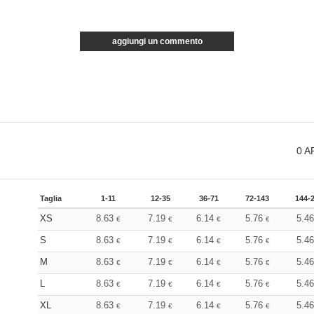
aggiungi un commento
0
A
Taglia
1-11
12-35
36-71
72-143
144-
XS
8.63
7.19
6.14
5.76
5.4
€
€
€
€
S
8.63
7.19
6.14
5.76
5.4
€
€
€
€
M
8.63
7.19
6.14
5.76
5.4
€
€
€
€
L
8.63
7.19
6.14
5.76
5.4
€
€
€
€
XL
8.63
7.19
6.14
5.76
5.4
€
€
€
€