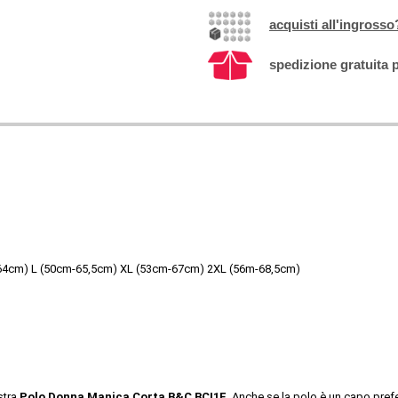
acquisti all'ingrosso
spedizione gratuita p
64cm) L (50cm-65,5cm) XL (53cm-67cm) 2XL (56m-68,5cm) 
tra 
Polo Donna Manica Corta B&C BCI1F
. Anche se la polo è un capo prefe