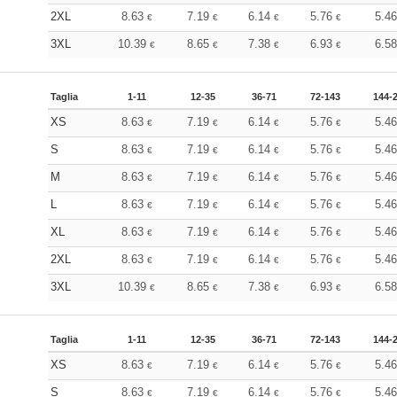
2XL
8.63
7.19
6.14
5.76
5.4
€
€
€
€
3XL
10.39
8.65
7.38
6.93
6.5
€
€
€
€
Taglia
1-11
12-35
36-71
72-143
144-
XS
8.63
7.19
6.14
5.76
5.4
€
€
€
€
S
8.63
7.19
6.14
5.76
5.4
€
€
€
€
M
8.63
7.19
6.14
5.76
5.4
€
€
€
€
L
8.63
7.19
6.14
5.76
5.4
€
€
€
€
XL
8.63
7.19
6.14
5.76
5.4
€
€
€
€
2XL
8.63
7.19
6.14
5.76
5.4
€
€
€
€
3XL
10.39
8.65
7.38
6.93
6.5
€
€
€
€
Taglia
1-11
12-35
36-71
72-143
144-
XS
8.63
7.19
6.14
5.76
5.4
€
€
€
€
S
8.63
7.19
6.14
5.76
5.4
€
€
€
€