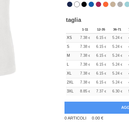
taglia
1-11
12-35
36-71
XS
7.38
6.15
5.24
€
€
€
S
7.38
6.15
5.24
€
€
€
M
7.38
6.15
5.24
€
€
€
L
7.38
6.15
5.24
€
€
€
XL
7.38
6.15
5.24
€
€
€
2XL
7.38
6.15
5.24
€
€
€
3XL
8.85
7.37
6.30
€
€
€
0
ARTICOLI
0.00
€