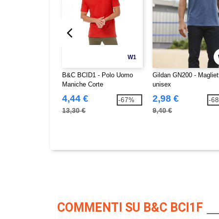
W1
B&C BCID1 - Polo Uomo
Gildan GN200 - Magliet
Maniche Corte
unisex
4,44 €
2,98 €
-67%
-6
13,30 €
9,40 €
COMMENTI SU B&C BCI1F