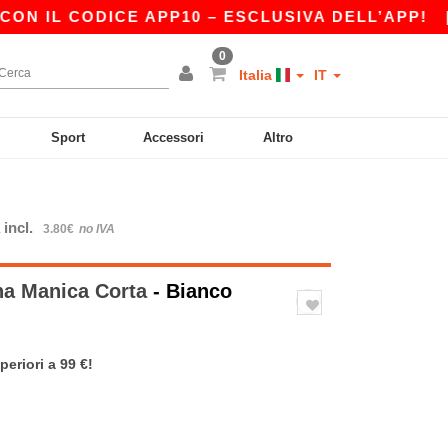
 CODICE APP10 – ESCLUSIVA DELL’APP!
|
LA N
0
Italia
IT
Sport
Accessori
Altro
 incl.
3.80€
no IVA
na Manica Corta
- Bianco
periori a 99 €!