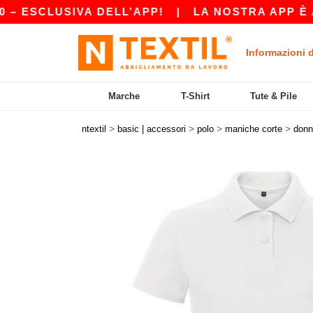
CLUSIVA DELL’APP!
|
LA NOSTRA APP È APPENA
Informazioni 
Marche
T-Shirt
Tute & Pile
>
>
>
>
ntextil
basic | accessori
polo
maniche corte
donn