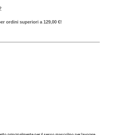
?
er ordini superiori a 129,00 €!
rito principalmente per il sesso mascolino per lavorare, 