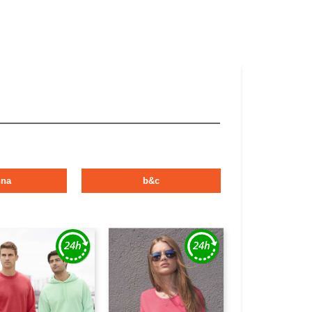
nna
b&c