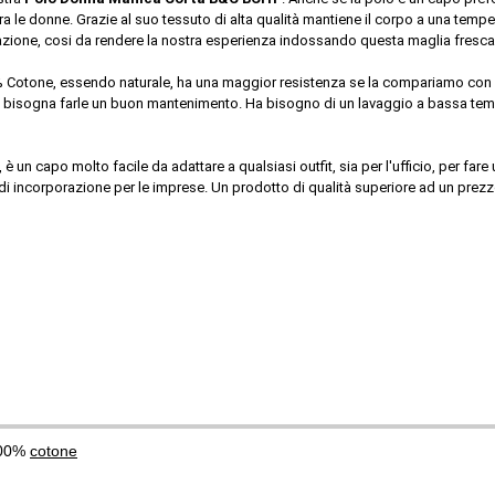
a le donne. Grazie al suo tessuto di alta qualità mantiene il corpo a una tempe
pirazione, cosi da rendere la nostra esperienza indossando questa maglia fresc
 Cotone, essendo naturale, ha una maggior resistenza se la compariamo con l
 bisogna farle un buon mantenimento. Ha bisogno di un lavaggio a bassa temper
t, è un capo molto facile da adattare a qualsiasi outfit, sia per l'ufficio, per f
ncorporazione per le imprese. Un prodotto di qualità superiore ad un prezzo c
100%
cotone