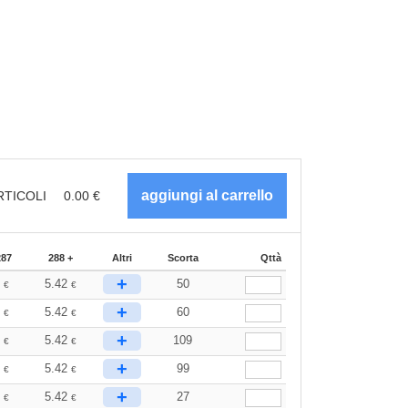
RTICOLI
0.00
€
287
288 +
Altri
Scorta
Qttà
+
6
5.42
50
€
€
+
6
5.42
60
€
€
+
6
5.42
109
€
€
+
6
5.42
99
€
€
+
6
5.42
27
€
€