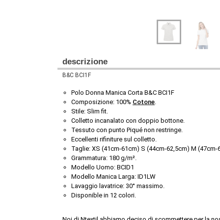
descrizione
B&C BCI1F
Polo Donna Manica Corta B&C BCI1F
Composizione: 100% 
Cotone
.
Stile: Slim fit.
Colletto incanalato con doppio bottone.
Tessuto con punto Piqué non restringe.
Eccellenti rifiniture sul colletto.
Taglie: XS (41cm-61cm) S (44cm-62,5cm) M (47cm-
Grammatura: 180 g/m².
Modello Uomo: BCID1
Modello Manica Larga: ID1LW
Lavaggio lavatrice: 30° massimo.
Disponible in 12 colori.
Noi di Ntextil abbiamo deciso di scommettere per la nos