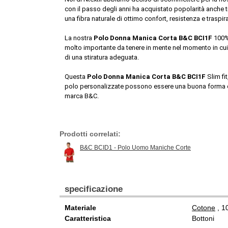
con il passo degli anni ha acquistato popolarità anche tr
una fibra naturale di ottimo confort, resistenza e tras
La nostra 
Polo Donna Manica Corta B&C BCI1F
 100%
molto importante da tenere in mente nel momento in cui
di una stiratura adeguata.
Questa 
Polo Donna Manica Corta B&C BCI1F
 Slim fi
polo personalizzate possono essere una buona forma di i
marca B&C.
Prodotti correlati:
B&C BCID1 - Polo Uomo Maniche Corte
specificazione
Materiale
Cotone
, 
Caratteristica
Bottoni