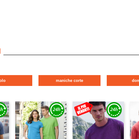
I
olo
maniche corte
do