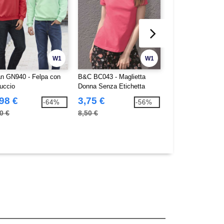
W1
W1
an GN940 - Felpa con
B&C BC043 - Maglietta
B&C BC01T - Magl
uccio
Donna Senza Etichetta
Uomo #E150
98 €
3,75 €
2,08 €
-64%
-56%
0 €
8,50 €
7,60 €