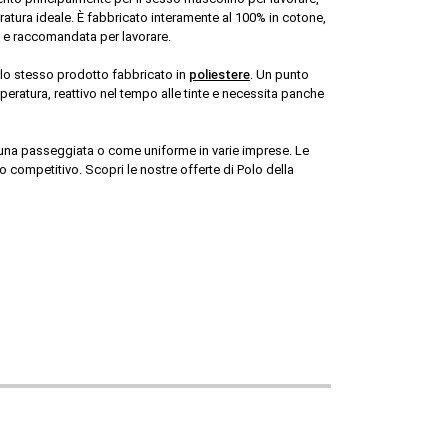
ratura ideale. È fabbricato interamente al 100% in cotone, 
a e raccomandata per lavorare.
o stesso prodotto fabbricato in 
poliestere
. Un punto 
atura, reattivo nel tempo alle tinte e necessita panche 
are una passeggiata o come uniforme in varie imprese. Le 
ompetitivo. Scopri le nostre offerte di Polo della 