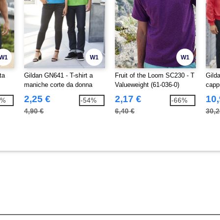
W1
W1
W1
ta
Gildan GN641 - T-shirt a
Fruit of the Loom SC230 - T
Gild
maniche corte da donna
Valueweight (61-036-0)
capp
Softstyle
2,25 €
2,17 €
10,
8%
-54%
-66%
4,90 €
6,40 €
30,2