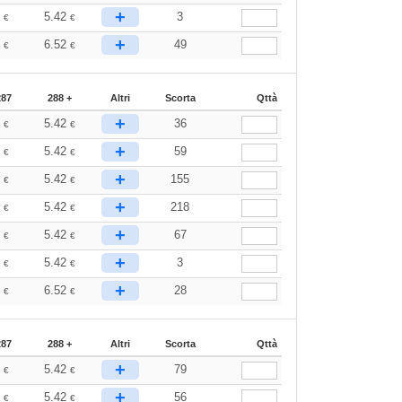
+
6
5.42
3
€
€
+
8
6.52
49
€
€
287
288 +
Altri
Scorta
Qttà
+
6
5.42
36
€
€
+
6
5.42
59
€
€
+
6
5.42
155
€
€
+
6
5.42
218
€
€
+
6
5.42
67
€
€
+
6
5.42
3
€
€
+
8
6.52
28
€
€
287
288 +
Altri
Scorta
Qttà
+
6
5.42
79
€
€
+
6
5.42
56
€
€