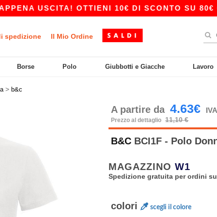
 USCITA! OTTIENI 10€ DI SCONTO SU 80€ CON IL
di spedizione
Il Mio Ordine
Borse
Polo
Giubbotti e Giacche
Lavoro
>
a
b&c
4.63€
A partire da
IVA
11,10 €
Prezzo al dettaglio
B&C
BCI1F - Polo Don
MAGAZZINO
W1
Spedizione gratuita per ordini su
colori
scegli il colore