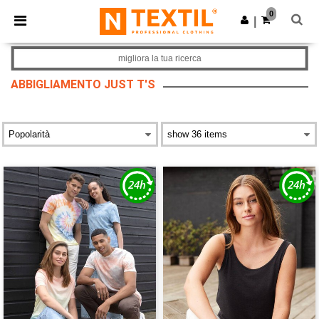
×
App Ntextil
0
Scarica app
|
Prezzi migliori sull'app!
migliora la tua ricerca
ABBIGLIAMENTO JUST T'S