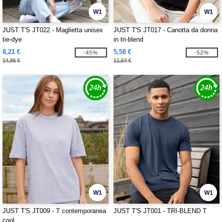
W1
W1
JUST T'S JT022 - Maglietta unisex
JUST T'S JT017 - Canotta da donna
tie-dye
in tri-blend
8,21 €
5,58 €
-45%
-52%
14,86 €
11,54 €
W1
W1
JUST T'S JT009 - T contemporanea
JUST T'S JT001 - TRI-BLEND T
cool