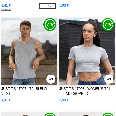
8,41 €
5,93 €
-39%
13,80 €
W1
W1
JUST T'S JT007 - TRI-BLEND
JUST T'S JT006 - WOMEN'S TRI-
VEST
BLEND CROPPED T
4,41 €
6,55 €