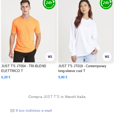
W1
W1
JUST T'S JT004 - TRI-BLEND
JUST T'S JT019 - Contemporary
ELETTRICO T
long-sleeve cool T
6,20 €
9,80 €
Compra
JUST T'S
in Ntextil Italia