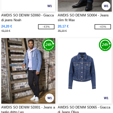
W1
W1
AWDIS SO DENIM SD060 - Giacca
AWDIS SO DENIM SD004 - Jeans
di jeans Noah
slim fit Max
24,20 €
20,17 €
-43%
-43%
42,10 €
35,10 €
W1
W1
AWDIS SO DENIM SD001 - Jeans a
AWDIS SO DENIM SD065 - Giacca
taglio dritto Leo
di Jeans Oliva