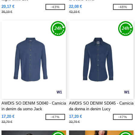
20,17 €
22,08 €
-43%
-48%
35,10 €
42,10 €
W1
W1
AWDIS SO DENIM SD040 - Camicia
AWDIS SO DENIM SD045 - Camicia
in denim da uomo Jack
da donna in denim Lucy
17,20 €
17,20 €
-47%
-47%
32,70 €
32,70 €