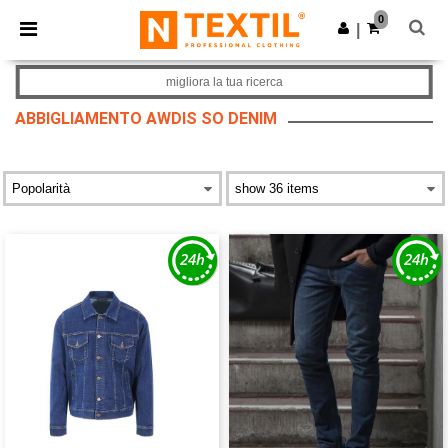
×
App Ntextil
0
Scarica app
|
Prezzi migliori sull'app!
migliora la tua ricerca
ABBIGLIAMENTO AWDIS SO DENIM