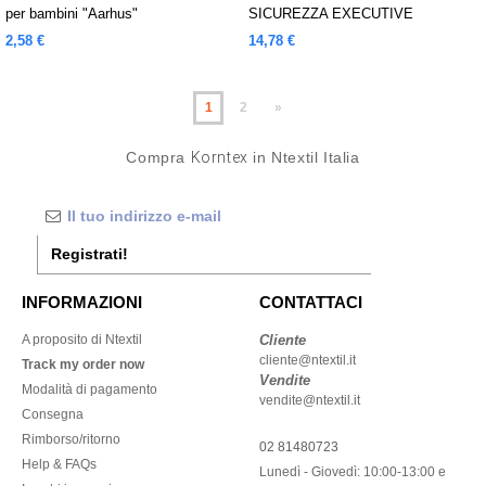
per bambini "Aarhus"
SICUREZZA EXECUTIVE
IMBOTTITO E CONFORTEVOLE
2,58 €
14,78 €
"WISMAR"
1
2
»
Compra
Korntex
in Ntextil Italia
Registrati!
INFORMAZIONI
CONTATTACI
A proposito di Ntextil
Cliente
cliente@ntextil.it
Track my order now
Vendite
Modalità di pagamento
vendite@ntextil.it
Consegna
Rimborso/ritorno
02 81480723
Help & FAQs
Lunedì - Giovedì: 10:00-13:00 e