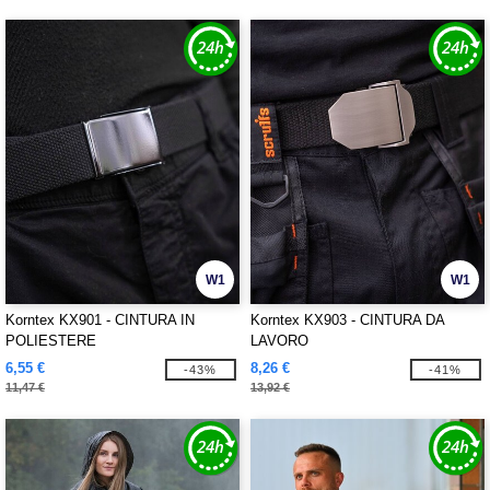
W1
W1
Korntex KX901 - CINTURA IN
Korntex KX903 - CINTURA DA
POLIESTERE
LAVORO
6,55 €
8,26 €
-43%
-41%
11,47 €
13,92 €