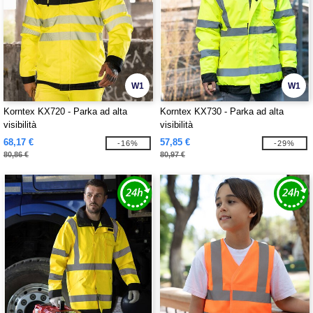
W1
W1
Korntex KX720 - Parka ad alta
Korntex KX730 - Parka ad alta
visibilità
visibilità
68,17 €
57,85 €
-16%
-29%
80,86 €
80,97 €