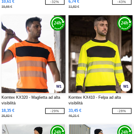
10,61 €
6,74 €
-32%
-43%
15,66 €
11,82 €
W1
W1
Korntex KX320 - Maglietta ad alta
Korntex KX410 - Felpa ad alta
visibilità
visibilità
18,35 €
33,45 €
-29%
-28%
25,82 €
46,21 €