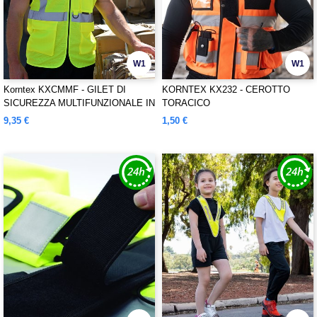
W1
W1
Korntex KXCMMF - GILET DI
KORNTEX KX232 - CEROTTO
SICUREZZA MULTIFUNZIONALE IN
TORACICO
RETE "LARISA"
9,35 €
1,50 €