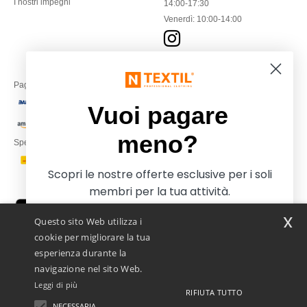
I nostri impegni
14:00-17:30
Venerdì: 10:00-14:00
Paga con
Vuoi pagare
meno?
Spediamo con
Scopri le nostre offerte esclusive per i soli
membri per la tua attività.
x
Questo sito Web utilizza i
cookie per migliorare la tua
esperienza durante la
navigazione nel sito Web.
Leggi di più
RIFIUTA TUTTO
Netenders Italy SRL — Registered office GALLERIA DEL CORSO 1 -
20122 MILANO (MI) -Italy
NECESSARIA