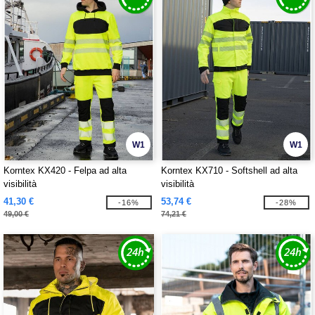
W1
W1
Korntex KX420 - Felpa ad alta
Korntex KX710 - Softshell ad alta
visibilità
visibilità
41,30 €
53,74 €
-16%
-28%
49,00 €
74,21 €