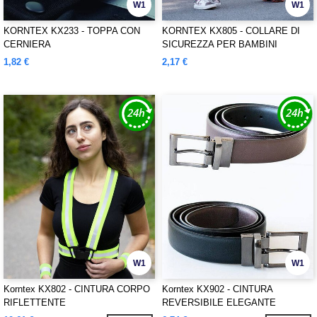
W1
W1
KORNTEX KX233 - TOPPA CON
KORNTEX KX805 - COLLARE DI
CERNIERA
SICUREZZA PER BAMBINI
"BARBADOS"
1,82 €
2,17 €
W1
W1
Korntex KX802 - CINTURA CORPO
Korntex KX902 - CINTURA
RIFLETTENTE
REVERSIBILE ELEGANTE
BICOLORE "SCHAFFHAUSEN"