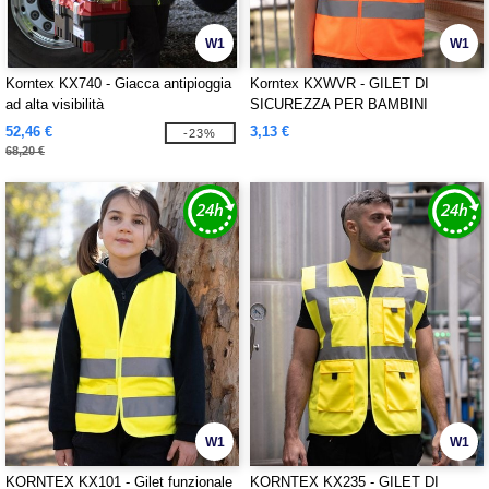
W1
W1
Korntex KX740 - Giacca antipioggia
Korntex KXWVR - GILET DI
ad alta visibilità
SICUREZZA PER BAMBINI
"ESBJERG"
52,46 €
3,13 €
-23%
68,20 €
W1
W1
KORNTEX KX101 - Gilet funzionale
KORNTEX KX235 - GILET DI