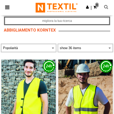
×
App Ntextil
0
Scarica app
|
Prezzi migliori sull'app!
migliora la tua ricerca
ABBIGLIAMENTO KORNTEX