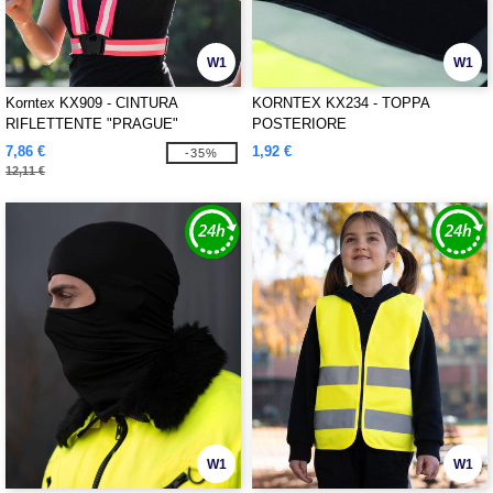
W1
W1
Korntex KX909 - CINTURA
KORNTEX KX234 - TOPPA
RIFLETTENTE "PRAGUE"
POSTERIORE
7,86 €
1,92 €
-35%
12,11 €
W1
W1