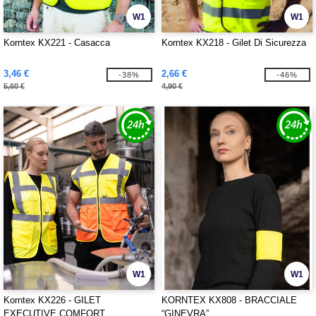
W1
W1
Korntex KX221 - Casacca
Korntex KX218 - Gilet Di Sicurezza
3,46 €
2,66 €
-38%
-46%
5,60 €
4,90 €
W1
W1
Korntex KX226 - GILET
KORNTEX KX808 - BRACCIALE
EXECUTIVE COMFORT
“GINEVRA”