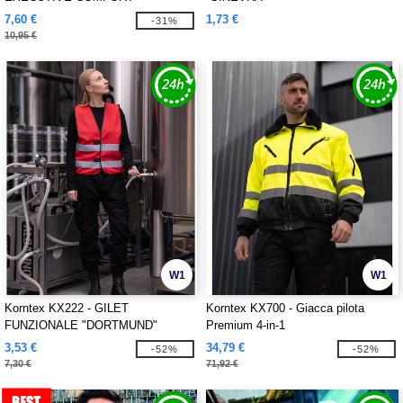
"HAMBURG"
7,60 €
1,73 €
-31%
10,95 €
W1
W1
Korntex KX222 - GILET
Korntex KX700 - Giacca pilota
FUNZIONALE "DORTMUND"
Premium 4-in-1
3,53 €
34,79 €
-52%
-52%
7,30 €
71,92 €