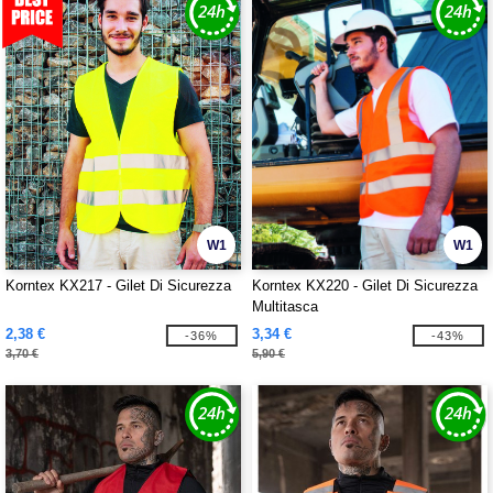
W1
W1
Korntex KX217 - Gilet Di Sicurezza
Korntex KX220 - Gilet Di Sicurezza
Multitasca
2,38 €
3,34 €
-36%
-43%
3,70 €
5,90 €