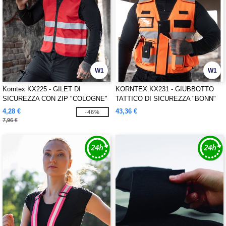
W1
W1
Korntex KX225 - GILET DI
KORNTEX KX231 - GIUBBOTTO
SICUREZZA CON ZIP "COLOGNE"
TATTICO DI SICUREZZA "BONN"
4,28 €
43,36 €
-46%
7,96 €