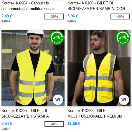
Korntex KX904 - Cappuccio
Korntex KX100 - GILET DI
passamontagna multifunzionale
SICUREZZA PER BAMBINI CON
ZIP
2,49 €
3,96 €
-38%
-40%
4,00 €
6,62 €
W1
W1
Korntex KX227 - GILET DI
Korntex KX228 - GILET
SICUREZZA PER STAMPA
MULTIFUNZIONALE PREMIUM
"PASSAU"
"MUNICH"
2,54 €
11,66 €
-48%
4,88 €