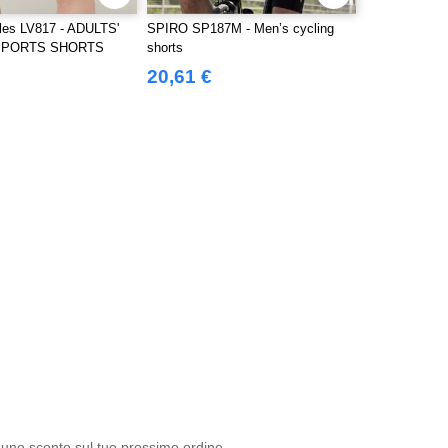
les LV817 - ADULTS'
SPIRO SP187M - Men’s cycling
SPORTS SHORTS
shorts
20,61 €
 uno sconto sul tuo prossimo ordine