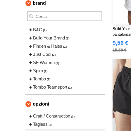
brand
Build Your
B&C
(1)
pantaloncin
Build Your Brand
(2)
9,56 €
Finden & Hales
(1)
15,50 €
Just Cool
(2)
SF Women
(1)
Spiro
(1)
Tombo
(3)
Tombo Teamsport
(1)
opzioni
Craft / Construction
(3)
Tagless
(2)