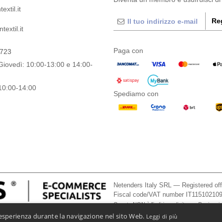
extil.it
Reg
extil.it
Paga con
0723
Giovedì: 10:00-13:00 e 14:00-
10:00-14:00
Spediamo con
Netenders Italy SRL — Registered o
Fiscal code/VAT number IT11510210
Questo NON è l'indirizzo di ritorno. Per i resi
a esperienza durante la navigazione nel sito Web.
Leggi di più