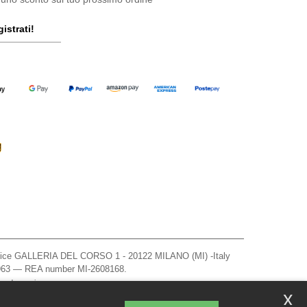
istrati!
ffice GALLERIA DEL CORSO 1 - 20122 MILANO (MI) -Italy
963 — REA number MI-2608168.
, vedere qui
x