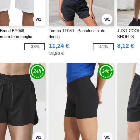
W1
W1
 Brand BY048 -
Tombo TF080 - Pantaloncini da
JUST COOL
o a rete in maglia
donna
SHORTS
11,24 €
8,12 €
-38%
-41%
18,90 €
W1
W1