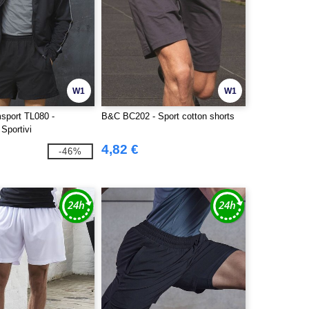
W1
W1
port TL080 -
B&C BC202 - Sport cotton shorts
 Sportivi
4,82 €
-46%