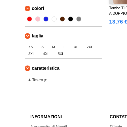
colori
Tombo TL
A DOPPIO
13,76 
taglia
XS
S
M
L
XL
2XL
3XL
4XL
5XL
caratteristica
Tasca
(1)
INFORMAZIONI
CONTAT
A proposito di Ntextil
Cliente