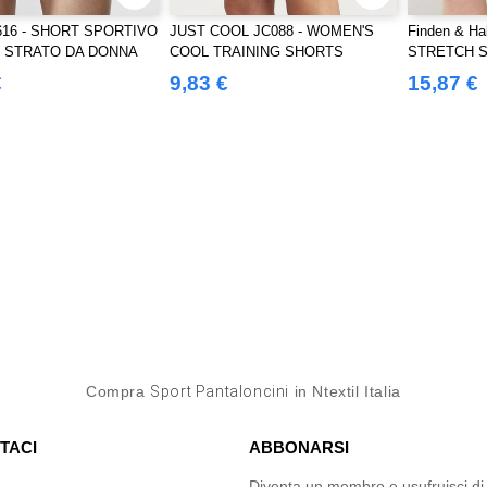
616 - SHORT SPORTIVO
JUST COOL JC088 - WOMEN'S
Finden & Ha
 STRATO DA DONNA
COOL TRAINING SHORTS
STRETCH 
€
9,83 €
15,87 €
Compra
Sport Pantaloncini
in Ntextil Italia
TACI
ABBONARSI
Diventa un membro e usufruisci di