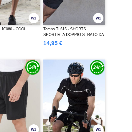
W1
W1
 JC080 - COOL
Tombo TL615 - SHORTS
SPORTIVI A DOPPIO STRATO DA
UOMO
14,95 €
W1
W1