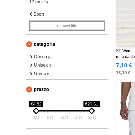
12 results.
Sport
rimuovi filtri
categoria
SF Women 
Donna
retrò da d
(2)
7,10 €
Unisex
(7)
13,10 €
Uomo
(10)
prezzo
€4.82
€20.61
4.82
8.77
12.71
16.66
20.61