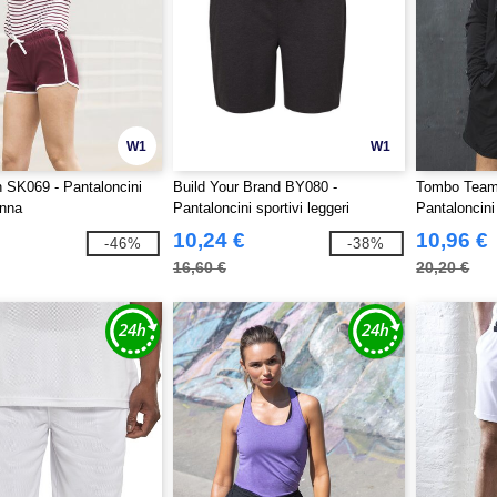
W1
W1
SK069 - Pantaloncini
Build Your Brand BY080 -
Tombo Teams
onna
Pantaloncini sportivi leggeri
Pantaloncini
10,24 €
10,96 €
-46%
-38%
16,60 €
20,20 €