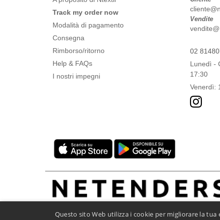
cliente@nt
Track my order now
Vendite
Modalità di pagamento
vendite@nt
Consegna
Rimborso/ritorno
02 8148
Help & FAQs
Lunedì - 
17:30
I nostri impegni
Venerdì: 
Questo sito Web utilizza i cookie per migliorare la tu