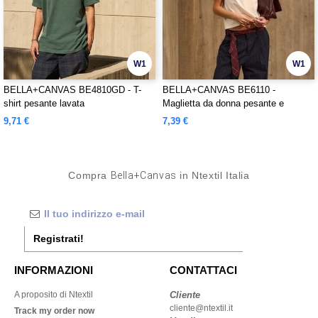
W1
W1
BELLA+CANVAS BE4810GD - T-
BELLA+CANVAS BE6110 -
shirt pesante lavata
Maglietta da donna pesante e
squadrata
9,71 €
7,39 €
Compra
Bella+Canvas
in Ntextil Italia
Registrati!
INFORMAZIONI
CONTATTACI
A proposito di Ntextil
Cliente
cliente@ntextil.it
Track my order now