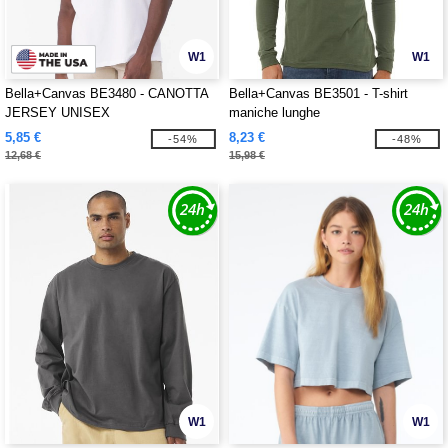
W1
W1
Bella+Canvas BE3480 - CANOTTA
Bella+Canvas BE3501 - T-shirt
JERSEY UNISEX
maniche lunghe
5,85 €
8,23 €
-54%
-48%
12,68 €
15,98 €
W1
W1