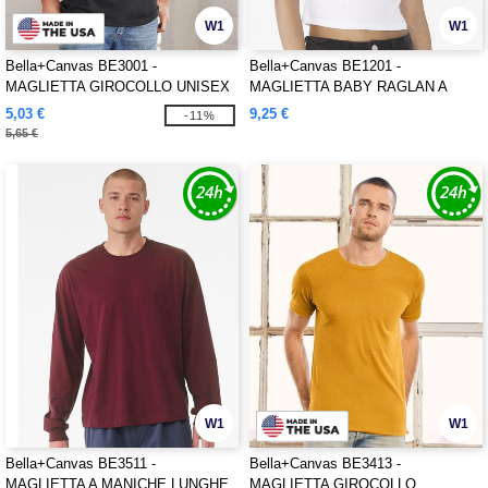
W1
W1
Bella+Canvas BE3001 -
Bella+Canvas BE1201 -
MAGLIETTA GIROCOLLO UNISEX
MAGLIETTA BABY RAGLAN A
IN JERSEY
COSTINE MICRO DA DONNA
5,03 €
9,25 €
-11%
5,65 €
W1
W1
Bella+Canvas BE3511 -
Bella+Canvas BE3413 -
MAGLIETTA A MANICHE LUNGHE
MAGLIETTA GIROCOLLO