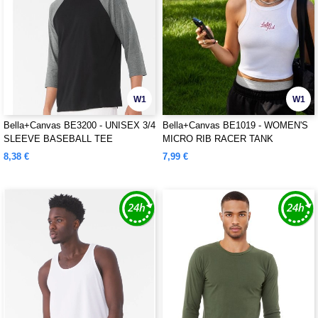
W1
W1
Bella+Canvas BE3200 - UNISEX 3/4
Bella+Canvas BE1019 - WOMEN'S
SLEEVE BASEBALL TEE
MICRO RIB RACER TANK
8,38 €
7,99 €