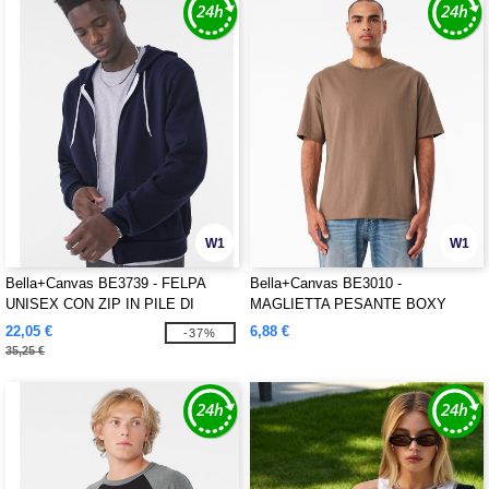
W1
W1
Bella+Canvas BE3739 - FELPA
Bella+Canvas BE3010 -
UNISEX CON ZIP IN PILE DI
MAGLIETTA PESANTE BOXY
POLICOTONE
UNISEX
22,05 €
6,88 €
-37%
35,25 €