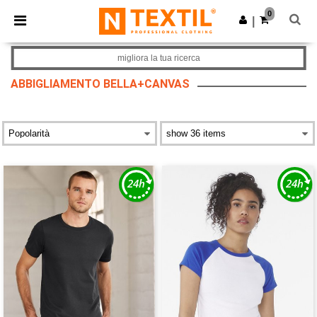
×
App Ntextil
0
Scarica app
|
Prezzi migliori sull'app!
migliora la tua ricerca
ABBIGLIAMENTO BELLA+CANVAS