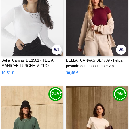
W1
W1
Bella+Canvas BE1501 - TEE A
BELLA+CANVAS BE4739 - Felpa
MANICHE LUNGHE MICRO
pesante con cappuccio e zip
COSTINE DA DONNA
10,51 €
30,48 €