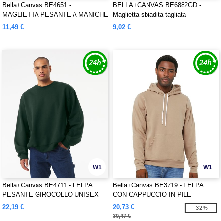
Bella+Canvas BE4651 -
BELLA+CANVAS BE6882GD -
MAGLIETTA PESANTE A MANICHE
Maglietta sbiadita tagliata
LUNGHE UNISEX
11,49 €
9,02 €
W1
W1
Bella+Canvas BE4711 - FELPA
Bella+Canvas BE3719 - FELPA
PESANTE GIROCOLLO UNISEX
CON CAPPUCCIO IN PILE
POLICOTONE UNISEX
22,19 €
20,73 €
-32%
30,47 €