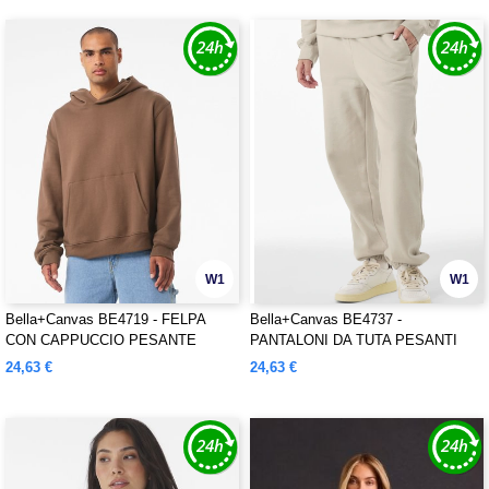
W1
W1
Bella+Canvas BE4719 - FELPA
Bella+Canvas BE4737 -
CON CAPPUCCIO PESANTE
PANTALONI DA TUTA PESANTI
UNISEX
UNISEX
24,63 €
24,63 €