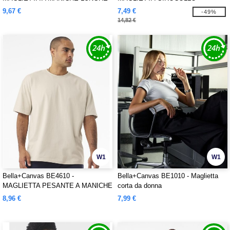
PESANTE E AMPIA UNISEX
TRIBLEND
9,67 €
7,49 €
-49%
14,82 €
W1
W1
Bella+Canvas BE4610 -
Bella+Canvas BE1010 - Maglietta
MAGLIETTA PESANTE A MANICHE
corta da donna
CORTE UNISEX
8,96 €
7,99 €