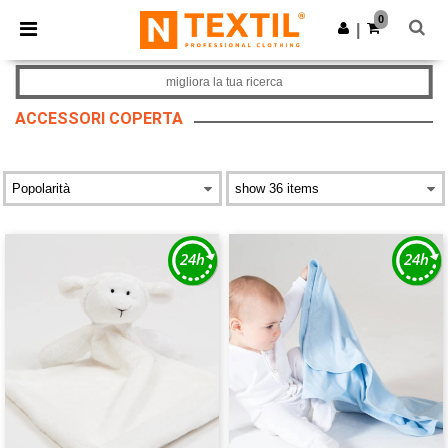
×
App Ntextil
0
Scarica app
|
Prezzi migliori sull'app!
migliora la tua ricerca
ACCESSORI COPERTA