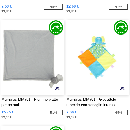
7,59 €
12,68 €
-45%
-47%
13,80 €
23,80 €
W1
W1
Mumbles MM751 - Piumino piatto
Mumbles MM701 - Giocattolo
per animali
morbido con sonaglio interno
15,75 €
7,38 €
-51%
-45%
32,40 €
13,45 €