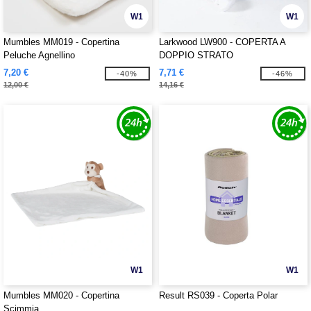
W1
W1
Mumbles MM019 - Copertina
Larkwood LW900 - COPERTA A
Peluche Agnellino
DOPPIO STRATO
7,20 €
7,71 €
-40%
-46%
12,00 €
14,16 €
W1
W1
Mumbles MM020 - Copertina
Result RS039 - Coperta Polar
Scimmia