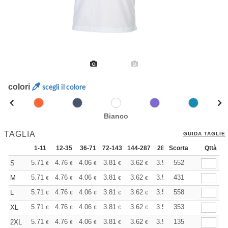
colori
scegli il colore
Bianco
TAGLIA
GUIDA TAGLIE
1-11
12-35
36-71
72-143
144-287
288 +
Scorta
Altri
Qttà
+
5.71
4.76
4.06
3.81
3.62
3.58
552
S
€
€
€
€
€
€
+
5.71
4.76
4.06
3.81
3.62
3.58
431
M
€
€
€
€
€
€
+
5.71
4.76
4.06
3.81
3.62
3.58
558
L
€
€
€
€
€
€
+
5.71
4.76
4.06
3.81
3.62
3.58
353
XL
€
€
€
€
€
€
+
5.71
4.76
4.06
3.81
3.62
3.58
135
2XL
€
€
€
€
€
€