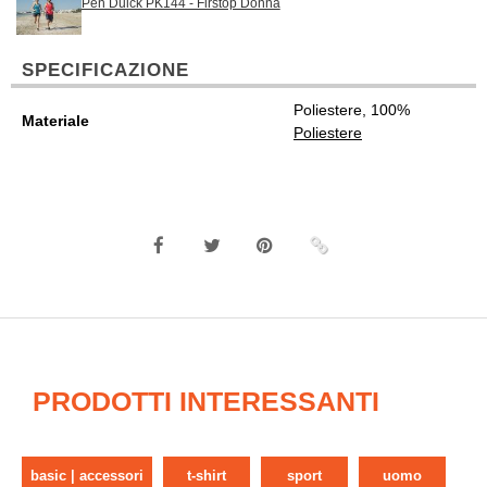
Pen Duick PK144 - Firstop Donna
SPECIFICAZIONE
Poliestere, 100%
Materiale
Poliestere
PRODOTTI INTERESSANTI
basic | accessori
t-shirt
sport
uomo