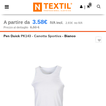
×
App Ntextil
0
Scarica app
|
Prezzi migliori sull'app!
3.58€
A partire da
IVA incl.
2.93€
no IVA
6,50 €
Prezzo al dettaglio
Pen Duick
PK143 - Canotta Sportiva
- Bianco
Previous
Next