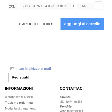
+
5.71
4.76
4.06
3.81
3.62
64
3.58
2XL
€
€
€
€
€
€
0
ARTICOLI
0.00
€
Registrati!
INFORMAZIONI
CONTATTACI
A proposito di Ntextil
Cliente
cliente@ntextil.it
Track my order now
Vendite
Modalità di pagamento
vendite@ntextil.it