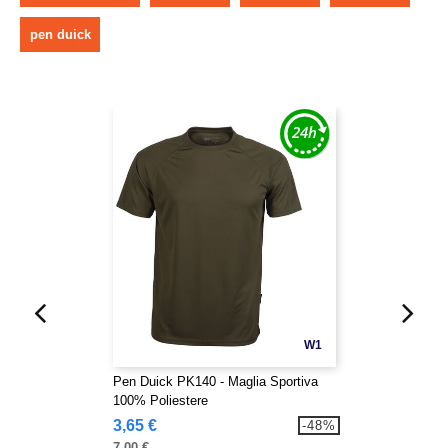
pen duick
W1
Pen Duick PK140 - Maglia Sportiva
100% Poliestere
3,65 €
-48%
7,00 €