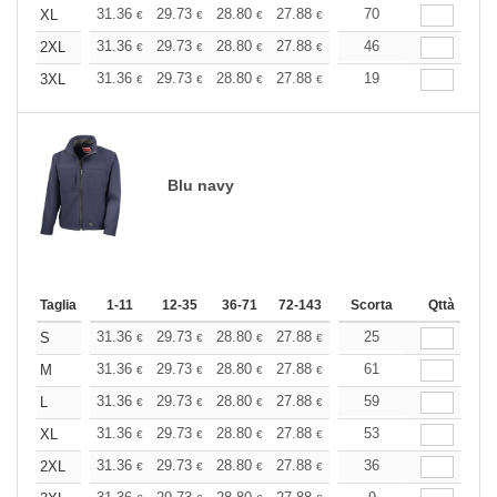
+
31.36
29.73
28.80
27.88
26.48
70
25.79
XL
€
€
€
€
€
€
+
31.36
29.73
28.80
27.88
26.48
46
25.79
2XL
€
€
€
€
€
€
+
31.36
29.73
28.80
27.88
26.48
19
25.79
3XL
€
€
€
€
€
€
Blu navy
Taglia
1-11
12-35
36-71
72-143
144-287
Scorta
288 +
Qttà
Altri
+
31.36
29.73
28.80
27.88
26.48
25
25.79
S
€
€
€
€
€
€
+
31.36
29.73
28.80
27.88
26.48
61
25.79
M
€
€
€
€
€
€
+
31.36
29.73
28.80
27.88
26.48
59
25.79
L
€
€
€
€
€
€
+
31.36
29.73
28.80
27.88
26.48
53
25.79
XL
€
€
€
€
€
€
+
31.36
29.73
28.80
27.88
26.48
36
25.79
2XL
€
€
€
€
€
€