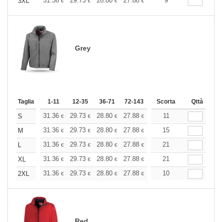
+
31.36
29.73
28.80
27.88
26.48
9
25.79
3XL
€
€
€
€
€
€
Grey
Taglia
1-11
12-35
36-71
72-143
144-287
Scorta
288 +
Qttà
Altri
+
31.36
29.73
28.80
27.88
26.48
11
25.79
S
€
€
€
€
€
€
+
31.36
29.73
28.80
27.88
26.48
15
25.79
M
€
€
€
€
€
€
+
31.36
29.73
28.80
27.88
26.48
21
25.79
L
€
€
€
€
€
€
+
31.36
29.73
28.80
27.88
26.48
21
25.79
XL
€
€
€
€
€
€
+
31.36
29.73
28.80
27.88
26.48
10
25.79
2XL
€
€
€
€
€
€
Red