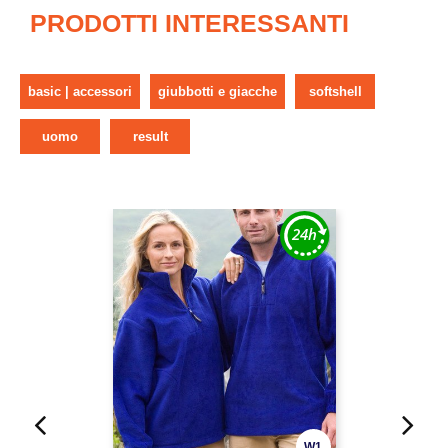
PRODOTTI INTERESSANTI
basic | accessori
giubbotti e giacche
softshell
uomo
result
W1