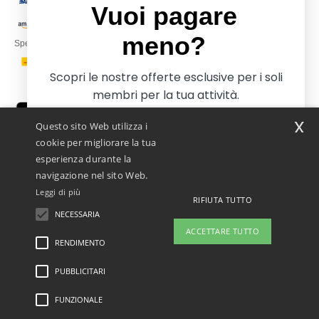
Vuoi pagare
meno?
Spediamo con
Scopri le nostre offerte esclusive per i soli
membri per la tua attività.
x
Questo sito Web utilizza i
cookie per migliorare la tua
esperienza durante la
navigazione nel sito Web.
Leggi di più
Netenders Italy SRL — Registered office GALLERIA DEL CORSO 1 -
RIFIUTA TUTTO
20122 MILANO (MI) -Italy
NECESSARIA
Iscriviti e paga meno
Fiscal code/VAT number IT11510210963 — REA number MI-2608168.
ACCETTARE TUTTO
Questo NON è l'indirizzo di ritorno. Per i resi, vedere qui
RENDIMENTO
👋
Ciao
PUBBLICITARI
Menzioni legali
-
Informativa sulla privacy
-
Condizioni Generali Di Accesso E Uso
-
No, grazie, voglio pagare di più
In caso di domande o dubbi, puoi
Condizioni Generali Del Contraente
-
Politica sui cookie
-
Site Map
Copyright 2026
contattarci in qualsiasi momento. Il
ntextil.it - Tutti i diritti riservati
FUNZIONALE
nostro chatbot è qui per aiutarti.