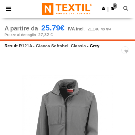
×
App Ntextil
0
Scarica app
|
Prezzi migliori sull'app!
25.79€
A partire da
IVA incl.
21.14€
no IVA
27,32 €
Prezzo al dettaglio
Result
R121A - Giacca Softshell Classic
- Grey
Previous
Next