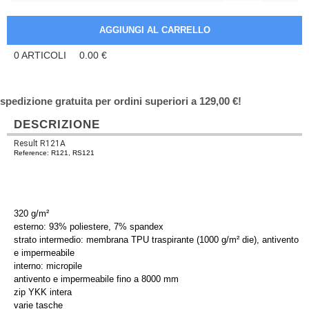
0
ARTICOLI
0.00
€
spedizione gratuita per ordini superiori a 129,00 €!
DESCRIZIONE
Result R121A
Reference: R121, RS121
320 g/m²
esterno: 93% poliestere, 7% spandex
strato intermedio: membrana TPU traspirante (1000 g/m² die), antivento
e impermeabile
interno: micropile
antivento e impermeabile fino a 8000 mm
zip YKK intera
varie tasche