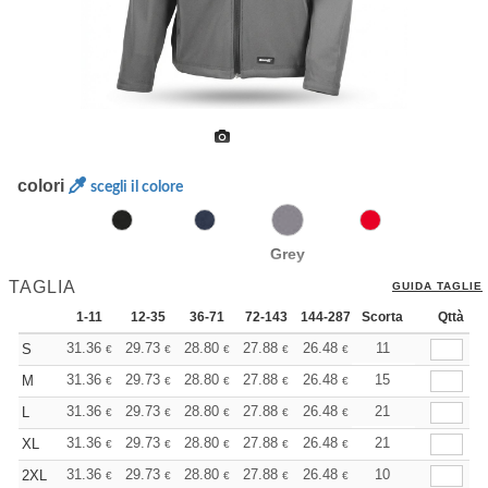
colori
scegli il colore
Grey
TAGLIA
GUIDA TAGLIE
1-11
12-35
36-71
72-143
144-287
Scorta
288 +
Altri
Qttà
+
31.36
29.73
28.80
27.88
26.48
25.79
11
S
€
€
€
€
€
€
+
31.36
29.73
28.80
27.88
26.48
25.79
15
M
€
€
€
€
€
€
+
31.36
29.73
28.80
27.88
26.48
25.79
21
L
€
€
€
€
€
€
+
31.36
29.73
28.80
27.88
26.48
25.79
21
XL
€
€
€
€
€
€
+
31.36
29.73
28.80
27.88
26.48
25.79
10
2XL
€
€
€
€
€
€