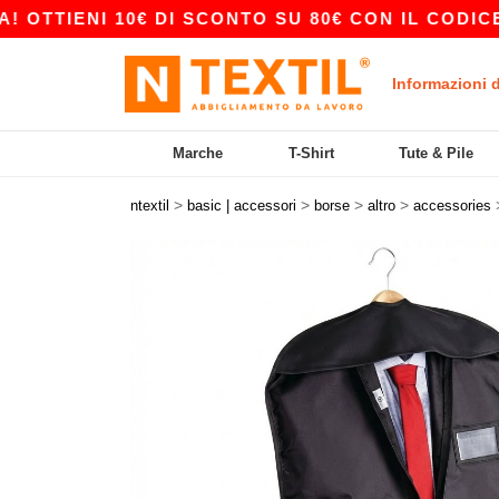
TTIENI 10€ DI SCONTO SU 80€ CON IL CODICE AP
Informazioni 
Marche
T-Shirt
Tute & Pile
>
>
>
>
ntextil
basic | accessori
borse
altro
accessories