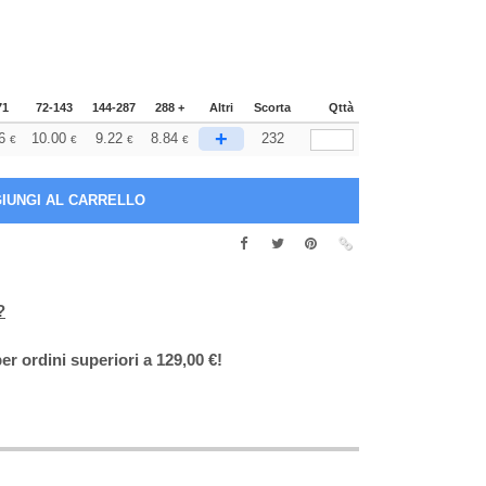
71
72-143
144-287
288 +
Altri
Scorta
Qttà
+
6
10.00
9.22
8.84
232
€
€
€
€
?
er ordini superiori a 129,00 €!