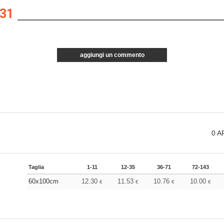
31
aggiungi un commento
0
A
Taglia
1-11
12-35
36-71
72-143
60x100cm
12.30
11.53
10.76
10.00
€
€
€
€