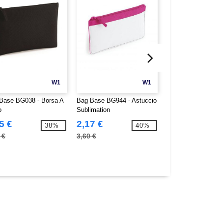
W1
W1
Base BG038 - Borsa A
Bag Base BG944 - Astuccio
Quadra QD442 - A
o
Sublimation
5 €
2,17 €
1,26 €
-38%
-40%
 €
3,60 €
1,90 €