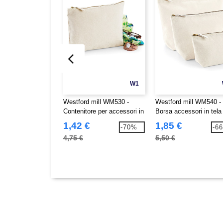
W1
Westford mill WM530 -
Westford mill WM540 -
Contenitore per accessori in
Borsa accessori in tela
tela
1,42 €
1,85 €
-70%
-6
4,75 €
5,50 €