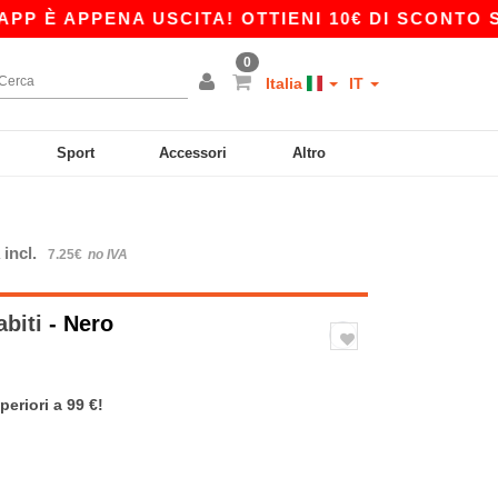
È APPENA USCITA! OTTIENI 10€ DI SCONTO SU 8
0
Italia
IT
Sport
Accessori
Altro
 incl.
7.25€
no IVA
abiti
- Nero
periori a 99 €!