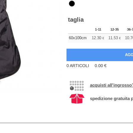
taglia
1-11
12-35
36-
60x100cm
12.30
11.53
10.7
€
€
0
ARTICOLI
0.00
€
acquisti all'ingrosso
spedizione gratuita p