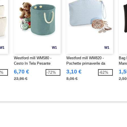
W1
W1
W1
Westford mill WM580 -
Westford mill WM820 -
Bag 
Cesto In Tela Pesante
Pochette primaverile da
Man
polso in cotone organico
6,70 €
3,10 €
1,5
6%
-72%
-62%
EarthAware™
23,96 €
8,06 €
2,50