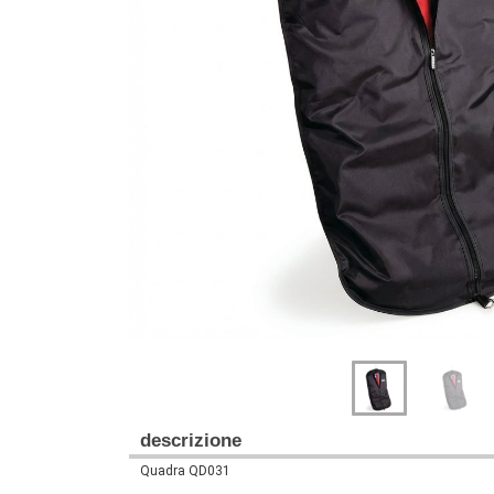
Previous
Next
descrizione
Quadra QD031