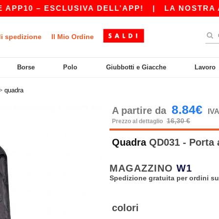
P10 – ESCLUSIVA DELL’APP!
|
LA NOSTRA APP 
di spedizione
Il Mio Ordine
Borse
Polo
Giubbotti e Giacche
Lavoro
>
quadra
8.84€
A partire da
IVA
16,30 €
Prezzo al dettaglio
Quadra
QD031 - Porta 
MAGAZZINO
W1
Spedizione gratuita per ordini su
colori