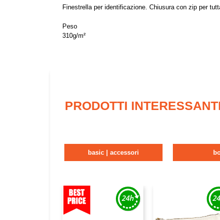
Finestrella per identificazione. Chiusura con zip per t
Peso
310g/m²
PRODOTTI INTERESSANT
basic | accessori
b