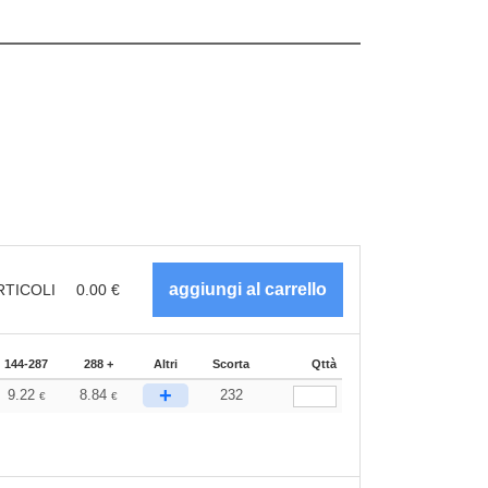
RTICOLI
0.00
€
144-287
288 +
Altri
Scorta
Qttà
+
9.22
8.84
232
€
€