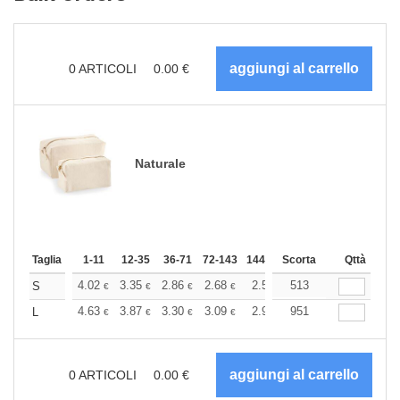
0
ARTICOLI
0.00
€
Naturale
Taglia
1-11
12-35
36-71
72-143
144-287
Scorta
288 +
Altri
Qttà
+
4.02
3.35
2.86
2.68
2.55
513
2.52
S
€
€
€
€
€
€
+
4.63
3.87
3.30
3.09
2.93
951
2.91
L
€
€
€
€
€
€
0
ARTICOLI
0.00
€