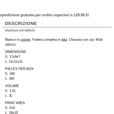
spedizione gratuita per ordini superiori a 129,00 €!
DESCRIZIONE
Westford mill WM552
Manico in
cotone
. Fodera completa in
tela
. Chiusura con zip. Multi
utilizzo.
DIMENSIONS
S: 17x9x7
L: 21x11x11
PIECES PER BOX
S: 200
L: 160
VOLUME
S: 1,5L
L: 3L
PRINT AREA
S: 5x9
L: 19x10