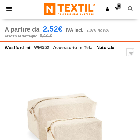
×
App Ntextil
0
Scarica app
|
Prezzi migliori sull'app!
2.52€
A partire da
IVA incl.
2.07€
no IVA
5,66 €
Prezzo al dettaglio
Westford mill
WM552 - Accessorio in Tela
- Naturale
Previous
Next