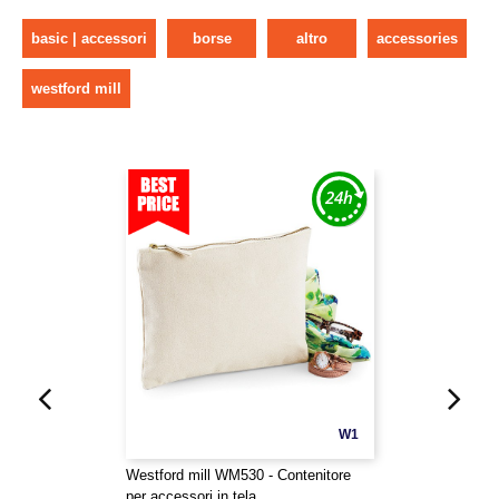
basic | accessori
borse
altro
accessories
westford mill
W1
Westford mill WM530 - Contenitore
per accessori in tela