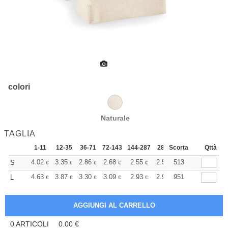
colori
Naturale
TAGLIA
1-11
12-35
36-71
72-143
144-287
288 +
Scorta
Altri
Qttà
+
4.02
3.35
2.86
2.68
2.55
2.52
513
S
€
€
€
€
€
€
+
4.63
3.87
3.30
3.09
2.93
2.91
951
L
€
€
€
€
€
€
0
ARTICOLI
0.00
€