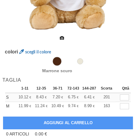
colori
scegli il colore
Marrone scuro
TAGLIA
1-11
12-35
36-71
72-143
144-287
288 +
Scorta
Altri
Qttà
+
10.12
8.43
7.20
6.75
6.41
6.36
201
S
€
€
€
€
€
€
+
11.99
11.24
10.49
9.74
8.99
8.62
163
M
€
€
€
€
€
€
0
ARTICOLI
0.00
€