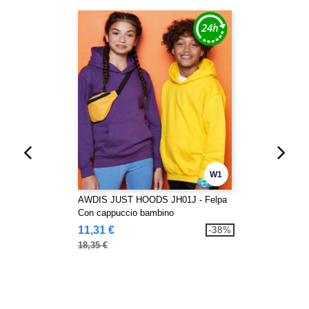
W1
AWDIS JUST HOODS JH01J - Felpa
Con cappuccio bambino
11,31 €
-38%
18,35 €