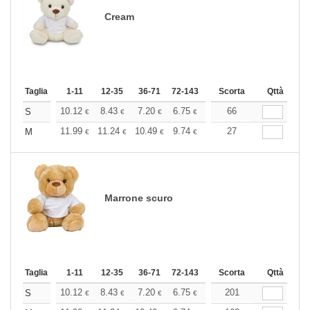
Cream
Taglia
1-11
12-35
36-71
72-143
144-287
Scorta
288 +
Qttà
Altri
+
10.12
8.43
7.20
6.75
6.41
66
6.36
S
€
€
€
€
€
€
+
11.99
11.24
10.49
9.74
8.99
27
8.62
M
€
€
€
€
€
€
Marrone scuro
Taglia
1-11
12-35
36-71
72-143
144-287
Scorta
288 +
Qttà
Altri
+
10.12
8.43
7.20
6.75
6.41
201
6.36
S
€
€
€
€
€
€