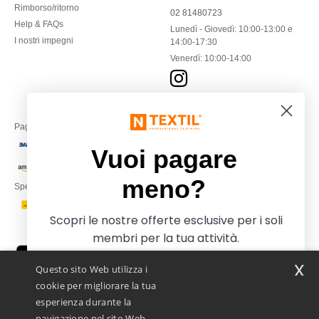
Rimborso/ritorno
02 81480723
Help & FAQs
Lunedì - Giovedì: 10:00-13:00 e
I nostri impegni
14:00-17:30
Venerdì: 10:00-14:00
Paga con
Vuoi pagare
meno?
Spediamo con
Scopri le nostre offerte esclusive per i soli
membri per la tua attività.
x
Questo sito Web utilizza i
cookie per migliorare la tua
esperienza durante la
navigazione nel sito Web.