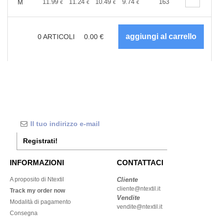
+
11.99
11.24
10.49
9.74
8.99
163
8.62
M
€
€
€
€
€
€
0
ARTICOLI
0.00
€
Registrati!
INFORMAZIONI
CONTATTACI
A proposito di Ntextil
Cliente
cliente@ntextil.it
Track my order now
Vendite
Modalità di pagamento
vendite@ntextil.it
Consegna