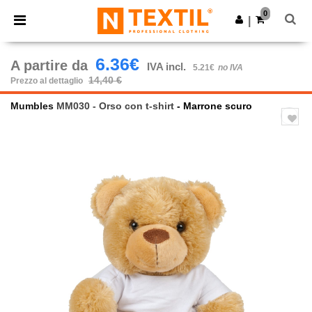
×
App Ntextil
0
Scarica app
|
Prezzi migliori sull'app!
6.36€
A partire da
IVA incl.
5.21€
no IVA
14,40 €
Prezzo al dettaglio
Mumbles
MM030 - Orso con t-shirt
- Marrone scuro
Previous
Next