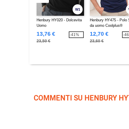
W1
Henbury HY020 - Dolcevita
Henbury HY475 - Polo S
Uomo
da uomo Coolplus®
13,76 €
12,70 €
-41%
-4
23,50 €
23,60 €
COMMENTI SU HENBURY HY