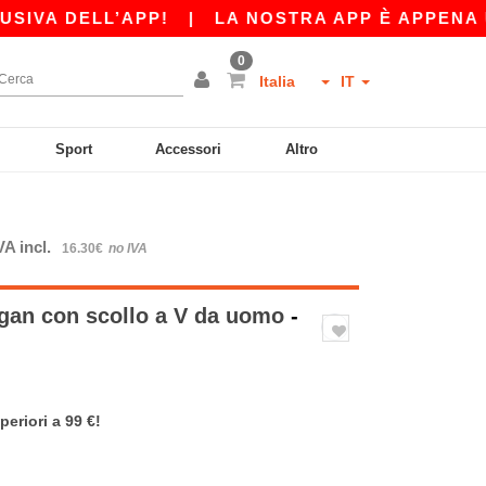
A DELL’APP!
|
LA NOSTRA APP È APPENA USCIT
0
Italia
IT
Sport
Accessori
Altro
VA incl.
16.30€
no IVA
gan con scollo a V da uomo
-
periori a 99 €!