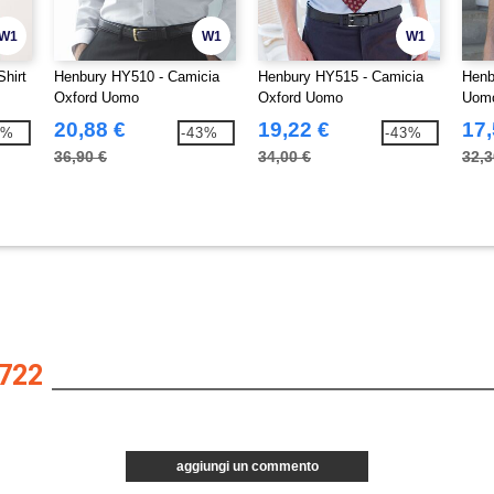
W1
W1
W1
hirt
Henbury HY510 - Camicia
Henbury HY515 - Camicia
Henb
Oxford Uomo
Oxford Uomo
Uomo
20,88 €
19,22 €
17,
6%
-43%
-43%
36,90 €
34,00 €
32,3
722
aggiungi un commento