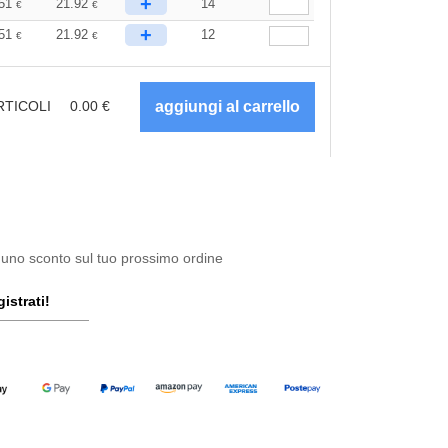
+
.51
21.92
14
€
€
+
.51
21.92
12
€
€
RTICOLI
0.00
€
 uno sconto sul tuo prossimo ordine
istrati!