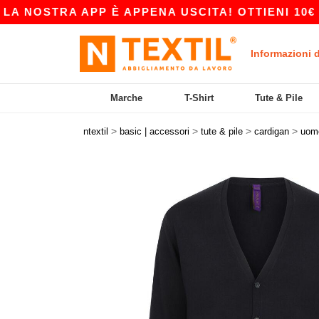
OSTRA APP È APPENA USCITA! OTTIENI 10€ DI S
Informazioni 
Marche
T-Shirt
Tute & Pile
>
>
>
>
ntextil
basic | accessori
tute & pile
cardigan
uom