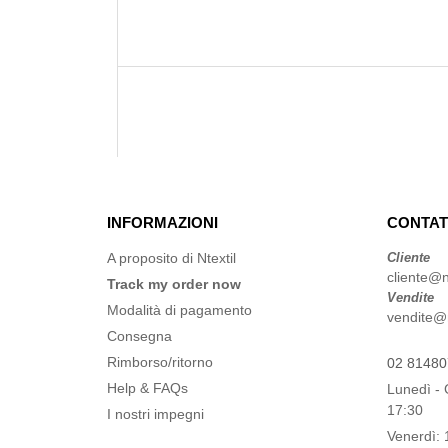
INFORMAZIONI
CONTAT
A proposito di Ntextil
Cliente
cliente@nt
Track my order now
Vendite
Modalità di pagamento
vendite@nt
Consegna
Rimborso/ritorno
02 8148
Help & FAQs
Lunedì - 
17:30
I nostri impegni
Venerdì: 