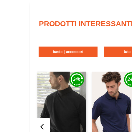
PRODOTTI INTERESSANT
basic | accessori
tute