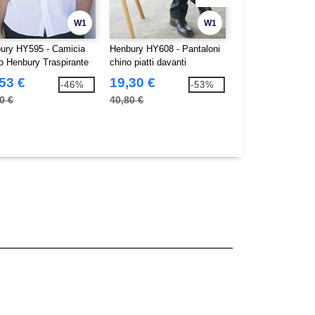
W1
W1
ury HY595 - Camicia
Henbury HY608 - Pantaloni
Henbury HY640 - P
 Henbury Traspirante
chino piatti davanti
Chino da Uomo 65
53 €
19,30 €
18,45 €
-46%
-53%
0 €
40,80 €
35,30 €