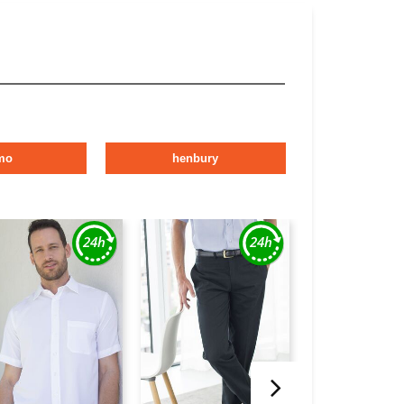
mo
henbury