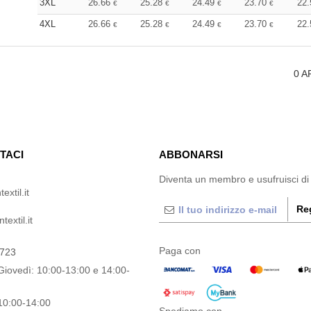
3XL
26.66
25.28
24.49
23.70
22
€
€
€
€
4XL
26.66
25.28
24.49
23.70
22
€
€
€
€
0
A
TACI
ABBONARSI
Diventa un membro e usufruisci di
extil.it
Reg
extil.it
Paga con
0723
Giovedì: 10:00-13:00 e 14:00-
10:00-14:00
Spediamo con