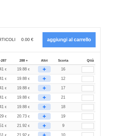
RTICOLI
0.00
€
-287
288 +
Altri
Scorta
Qttà
+
.41
19.88
16
€
€
+
.41
19.88
12
€
€
+
.41
19.88
17
€
€
+
.41
19.88
21
€
€
+
.41
19.88
18
€
€
+
.29
20.73
19
€
€
+
.51
21.92
9
€
€
+
.51
21.92
10
€
€