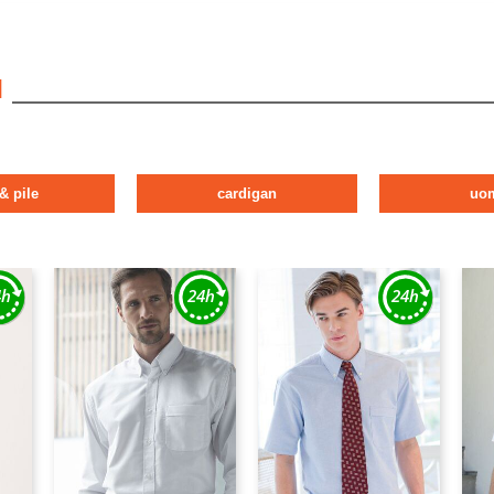
I
 & pile
cardigan
uo