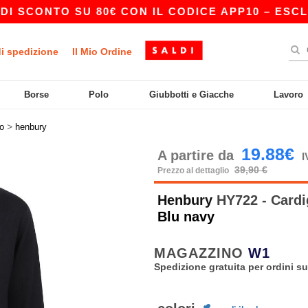
CONTO SU 80€ CON IL CODICE APP10 – ESCLUSIV
di spedizione
Il Mio Ordine
Borse
Polo
Giubbotti e Giacche
Lavoro
>
o
henbury
19.88€
A partire da
I
39,90 €
Prezzo al dettaglio
Henbury
HY722 - Cardi
Blu navy
MAGAZZINO
W1
Spedizione gratuita per ordini su