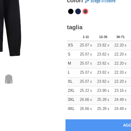
colori
scegli il colore
taglia
1-11
12-35
36-71
XS
25.07
23.82
22.20
€
€
€
S
25.07
23.82
22.20
€
€
€
M
25.07
23.82
22.20
€
€
€
L
25.07
23.82
22.20
€
€
€
XL
25.07
23.82
22.20
€
€
€
2XL
25.22
23.90
23.16
€
€
€
3XL
26.66
25.28
24.49
€
€
€
4XL
26.66
25.28
24.49
€
€
€