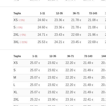
Taglia
1-11
12-35
36-71
72-143
XS
24.60
23.36
21.78
21.08
(-5%)
€
€
€
€
S
24.60
23.36
21.78
21.08
(-5%)
€
€
€
€
2XL
24.71
23.43
22.69
21.96
(-5%)
€
€
€
€
3XL
25.53
24.21
23.45
22.69
(-11%)
€
€
€
€
Taglia
1-11
12-35
36-71
72-143
144
XS
25.07
23.82
22.20
21.49
20
€
€
€
€
S
25.07
23.82
22.20
21.49
20
€
€
€
€
M
25.07
23.82
22.20
21.49
20
€
€
€
€
L
25.07
23.82
22.20
21.49
20
€
€
€
€
XL
25.07
23.82
22.20
21.49
20
€
€
€
€
2XL
25.22
23.90
23.16
22.41
21
€
€
€
€