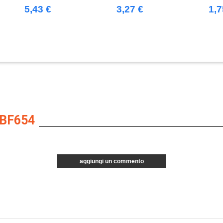
Gavroche
BASSO IN COTONE
CAP
5,43 €
3,27 €
1,7
PESANTE SPAZZOLATO
BF654
aggiungi un commento