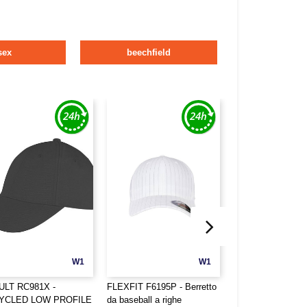
sex
beechfield
W1
W1
ULT RC981X -
FLEXFIT F6195P - Berretto
FLEXFIT 6277CA -
YCLED LOW PROFILE
da baseball a righe
sportivo