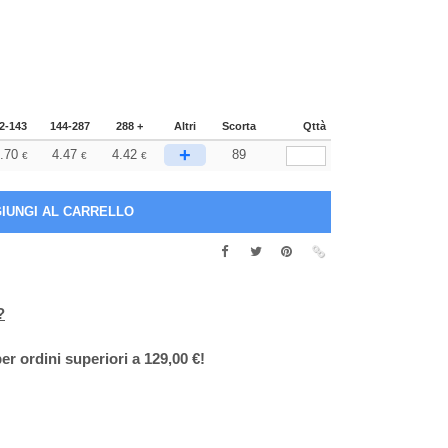
2-143
144-287
288 +
Altri
Scorta
Qttà
+
.70
4.47
4.42
89
€
€
€
?
er ordini superiori a 129,00 €!