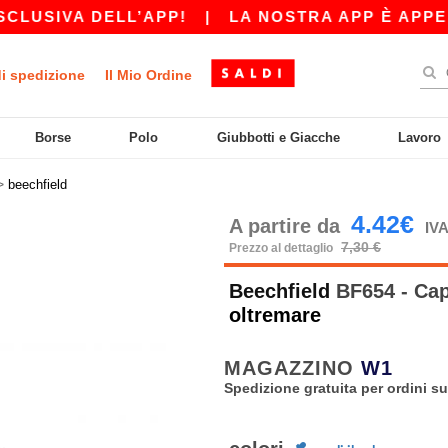
SIVA DELL’APP!
|
LA NOSTRA APP È APPENA US
di spedizione
Il Mio Ordine
Borse
Polo
Giubbotti e Giacche
Lavoro
>
beechfield
4.42€
A partire da
IVA
7,30 €
Prezzo al dettaglio
Beechfield
BF654 - Cap
oltremare
MAGAZZINO
W1
Spedizione gratuita per ordini su