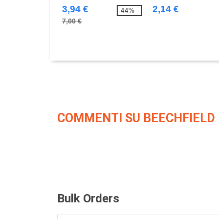
baseball a 5 pannelli
3,94 €
2,14 €
-44%
7,00 €
COMMENTI SU BEECHFIELD 
Bulk Orders