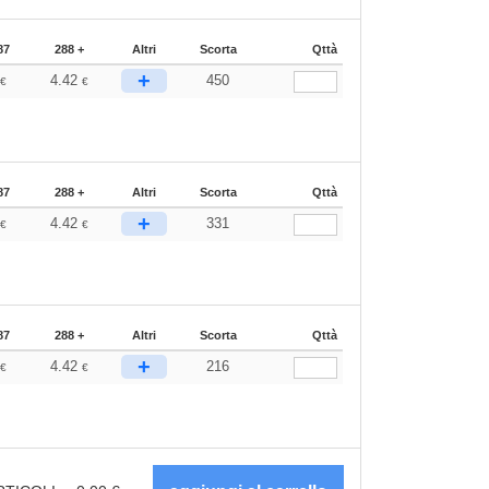
87
288 +
Altri
Scorta
Qttà
+
7
4.42
450
€
€
87
288 +
Altri
Scorta
Qttà
+
7
4.42
331
€
€
87
288 +
Altri
Scorta
Qttà
+
7
4.42
216
€
€