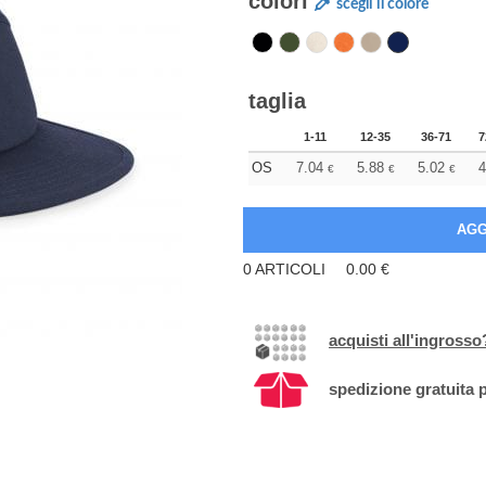
colori
scegli il colore
taglia
1-11
12-35
36-71
7
OS
7.04
5.88
5.02
4
€
€
€
0
ARTICOLI
0.00
€
acquisti all'ingrosso
spedizione gratuita p