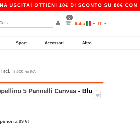
CITA! OTTIENI 10€ DI SCONTO SU 80€ CON IL C
0
Italia
IT
Sport
Accessori
Altro
 incl.
3.62€
no IVA
pellino 5 Pannelli Canvas
- Blu
periori a 99 €!