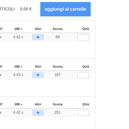
RTICOLI
0.00
€
87
288 +
Altri
Scorta
Qttà
+
7
4.42
89
€
€
87
288 +
Altri
Scorta
Qttà
+
7
4.42
187
€
€
87
288 +
Altri
Scorta
Qttà
+
7
4.42
251
€
€