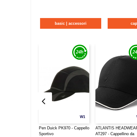
basic | accessori
cap
W1
Pen Duick PK970 - Cappello
ATLANTIS HEADWEA
Sportivo
AT297 - Cappellino da