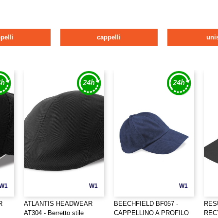
pelli
cappelli
uni
W1
W1
W1
R
ATLANTIS HEADWEAR
BEECHFIELD BF057 -
RES
AT304 - Berretto stile
CAPPELLINO A PROFILO
REC