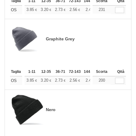
Taglia
1-11
12-35
36-71
72-143
144-287
Scorta
288 +
Altri
Qttà
+
3.85
3.20
2.73
2.56
2.43
231
2.41
OS
€
€
€
€
€
€
Graphite Grey
Taglia
1-11
12-35
36-71
72-143
144-287
Scorta
288 +
Altri
Qttà
+
3.85
3.20
2.73
2.56
2.43
200
2.41
OS
€
€
€
€
€
€
Nero