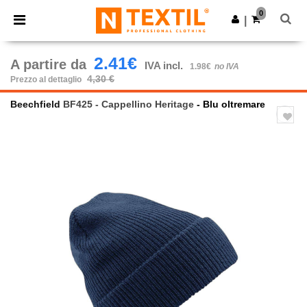
×
App Ntextil
0
Scarica app
|
Prezzi migliori sull'app!
2.41€
A partire da
IVA incl.
1.98€
no IVA
4,30 €
Prezzo al dettaglio
Beechfield
BF425 - Cappellino Heritage
- Blu oltremare
Previous
Next