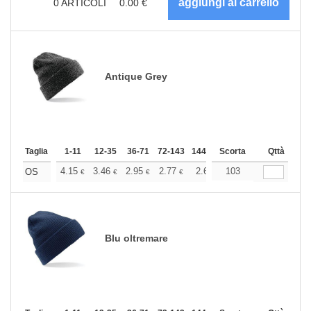
0
ARTICOLI
0.00
€
Antique Grey
Taglia
1-11
12-35
36-71
72-143
144-287
Scorta
288 +
Altri
Qttà
+
4.15
3.46
2.95
2.77
2.63
103
2.60
OS
€
€
€
€
€
€
Blu oltremare