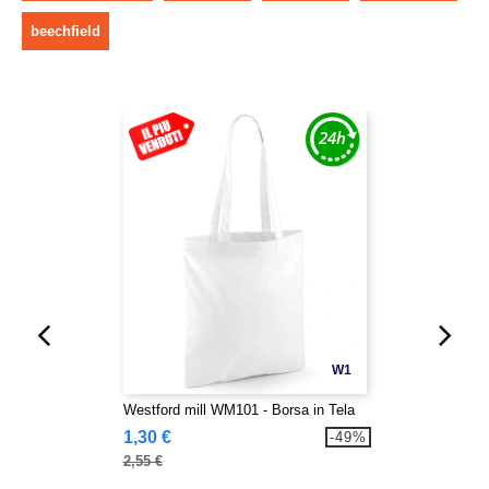
beechfield
W1
Westford mill WM101 - Borsa in Tela
1,30 €
-49%
2,55 €