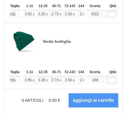
Taglia
1-11
12-35
36-71
72-143
144-287
Scorta
288 +
Altri
Qttà
+
3.85
3.20
2.73
2.56
2.43
3322
2.41
OS
€
€
€
€
€
€
Verde bottiglia
Taglia
1-11
12-35
36-71
72-143
144-287
Scorta
288 +
Altri
Qttà
+
3.85
3.20
2.73
2.56
2.43
188
2.41
OS
€
€
€
€
€
€
0
ARTICOLI
0.00
€