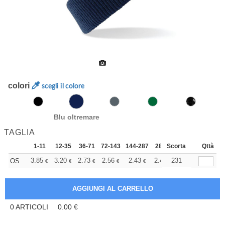
colori
scegli il colore
Blu oltremare
TAGLIA
1-11
12-35
36-71
72-143
144-287
288 +
Scorta
Altri
Qttà
+
3.85
3.20
2.73
2.56
2.43
2.41
231
OS
€
€
€
€
€
€
0
ARTICOLI
0.00
€