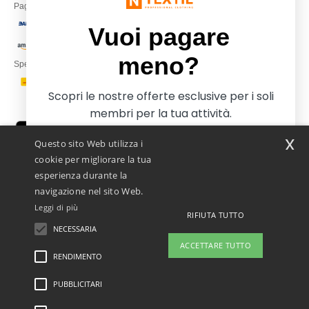
Paga con
Vuoi pagare
meno?
Spediamo con
Scopri le nostre offerte esclusive per i soli
membri per la tua attività.
x
Questo sito Web utilizza i
cookie per migliorare la tua
esperienza durante la
navigazione nel sito Web.
Leggi di più
RIFIUTA TUTTO
Netenders Italy SRL — Registered office GALLERIA DEL CORSO 1 -
20122 MILANO (MI) -Italy
NECESSARIA
Iscriviti e paga meno
Fiscal code/VAT number IT11510210963 — REA number MI-2608168.
ACCETTARE TUTTO
Questo NON è l'indirizzo di ritorno. Per i resi, vedere qui
RENDIMENTO
PUBBLICITARI
Menzioni legali
-
Informativa sulla privacy
-
Condizioni Generali Di Accesso E Uso
-
No, grazie, voglio pagare di più
Condizioni Generali Del Contraente
-
Politica sui cookie
-
Site Map
Copyright 2026
ntextil.it - Tutti i diritti riservati