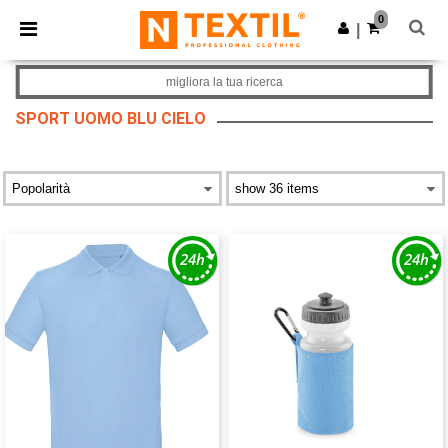
×
App Ntextil
0
Scarica app
|
Prezzi migliori sull'app!
migliora la tua ricerca
SPORT UOMO BLU CIELO