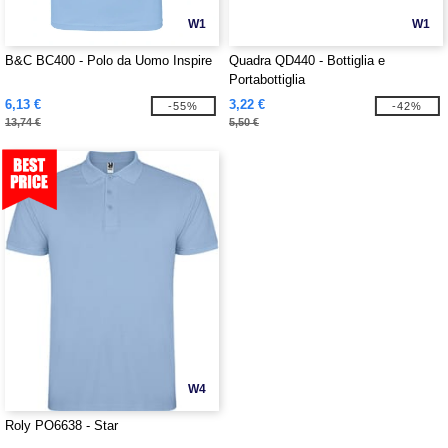
W1
W1
B&C BC400 - Polo da Uomo Inspire
Quadra QD440 - Bottiglia e
Portabottiglia
6,13 €
3,22 €
-55%
-42%
13,74 €
5,50 €
W4
Roly PO6638 - Star