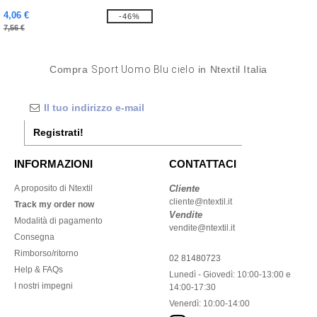
4,06 €
-46%
7,56 €
Compra
Sport Uomo Blu cielo
in Ntextil Italia
Registrati!
INFORMAZIONI
CONTATTACI
A proposito di Ntextil
Cliente
cliente@ntextil.it
Track my order now
Vendite
Modalità di pagamento
vendite@ntextil.it
Consegna
Rimborso/ritorno
02 81480723
Help & FAQs
Lunedì - Giovedì: 10:00-13:00 e
I nostri impegni
14:00-17:30
Venerdì: 10:00-14:00