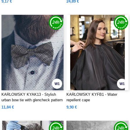
9,17 €
24,89 €
W1
W1
KARLOWSKY KYAK13 - Stylish
KARLOWSKY KYFB1 - Water
urban bow tie with glencheck pattern
repellent cape
11,84 €
9,90 €