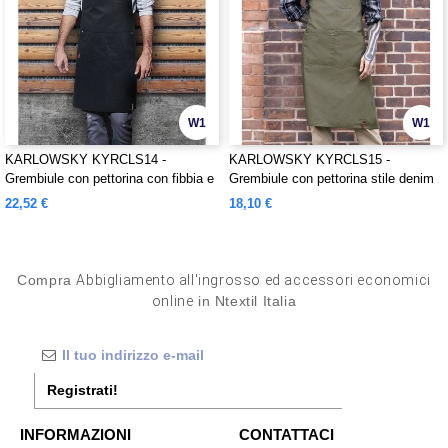
W1
W1
KARLOWSKY KYRCLS14 -
KARLOWSKY KYRCLS15 -
Grembiule con pettorina con fibbia e
Grembiule con pettorina stile denim
tasche
22,52 €
18,10 €
Compra
Abbigliamento all'ingrosso ed accessori economici
online
in Ntextil Italia
Registrati!
INFORMAZIONI
CONTATTACI