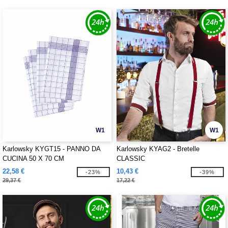
W1
W1
Karlowsky KYGT15 - PANNO DA
Karlowsky KYAG2 - Bretelle
CUCINA 50 X 70 CM
CLASSIC
22,58 €
10,43 €
-23%
-39%
29,37 €
17,22 €