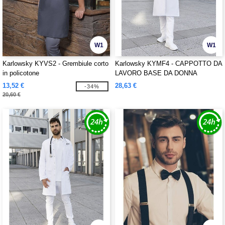
W1
W1
Karlowsky KYVS2 - Grembiule corto
Karlowsky KYMF4 - CAPPOTTO DA
in policotone
LAVORO BASE DA DONNA
13,52 €
28,63 €
-34%
20,60 €