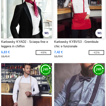
W1
W1
Karlowsky KYAD2 - Sciarpa fine e
Karlowsky KYBVS3 - Grembiule
leggera in chiffon
chic e funzionale
6,83 €
7,42 €
-49%
-42%
13,41 €
12,73 €