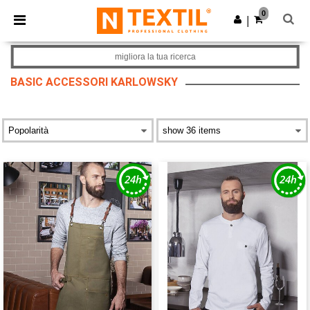
×
App Ntextil
0
Scarica app
|
Prezzi migliori sull'app!
migliora la tua ricerca
BASIC ACCESSORI KARLOWSKY