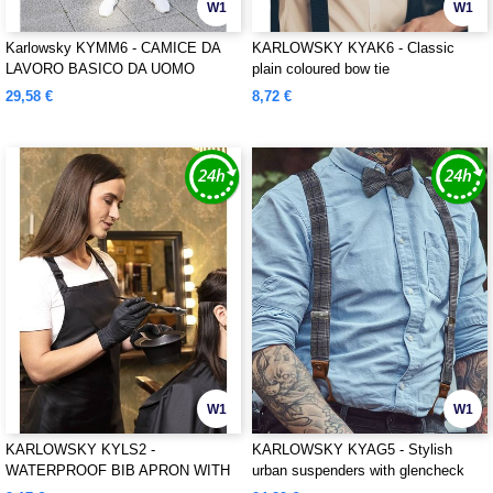
W1
W1
Karlowsky KYMM6 - CAMICE DA
KARLOWSKY KYAK6 - Classic
LAVORO BASICO DA UOMO
plain coloured bow tie
29,58 €
8,72 €
W1
W1
KARLOWSKY KYLS2 -
KARLOWSKY KYAG5 - Stylish
WATERPROOF BIB APRON WITH
urban suspenders with glencheck
BUCKLE
pattern