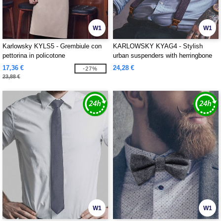
W1
W1
Karlowsky KYLS5 - Grembiule con
KARLOWSKY KYAG4 - Stylish
pettorina in policotone
urban suspenders with herringbone
pattern
17,36 €
24,28 €
-27%
23,88 €
W1
W1