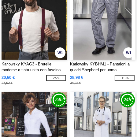
W1
W1
Karlowsky KYAG3 - Bretelle
Karlowsky KYBHM1 - Pantaloni a
moderne a tinta unita con fascino
quadri Shepherd per uomo
urbano
20,60 €
28,98 €
-25%
-15%
27,52 €
34,23 €