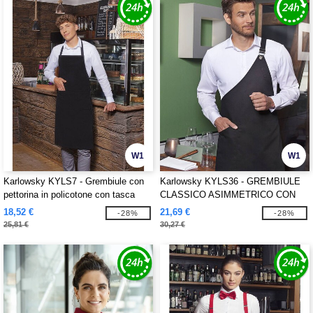
W1
W1
Karlowsky KYLS7 - Grembiule con
Karlowsky KYLS36 - GREMBIULE
pettorina in policotone con tasca
CLASSICO ASIMMETRICO CON
TASCA
18,52 €
21,69 €
-28%
-28%
25,81 €
30,27 €