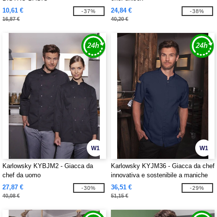
10,61 €
24,84 €
-37%
-38%
16,87 €
40,20 €
W1
W1
Karlowsky KYBJM2 - Giacca da
Karlowsky KYJM36 - Giacca da chef
chef da uomo
innovativa e sostenibile a maniche
corte
27,87 €
36,51 €
-30%
-29%
40,08 €
51,15 €