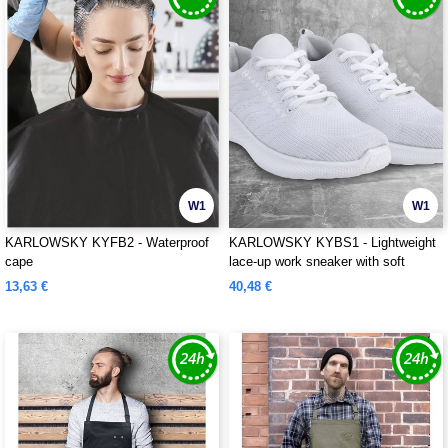
W1
W1
KARLOWSKY KYFB2 - Waterproof
KARLOWSKY KYBS1 - Lightweight
cape
lace-up work sneaker with soft
outsole for ladies and men
13,63 €
40,48 €