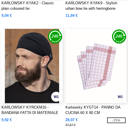
KARLOWSKY KYAK2 - Classic
KARLOWSKY KYAK9 - Stylish
plain coloured tie
urban bow tie with herringbone
pattern
9,04 €
11,84 €
W1
W1
KARLOWSKY KYRCKM16 -
Karlowsky KYGT14 - PANNO DA
BANDANA FATTA DI MATERIALE
CUCINA 60 X 80 CM
SOSTENIBILE
9,92 €
28,07 €
-25%
37,57 €