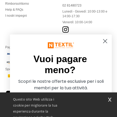
Rimborso/ritorno
02 81480723
Help & FAQs
Lunedì - Giovedì: 10:00-13:00 e
I nostri impegni
14:00-17:30
Venerdì: 10:00-14:00
Paga con
Vuoi pagare
meno?
Spediamo con
Scopri le nostre offerte esclusive per i soli
membri per la tua attività.
x
Questo sito Web utilizza i
cookie per migliorare la tua
esperienza durante la