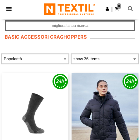
×
App Ntextil
0
Scarica app
|
Prezzi migliori sull'app!
migliora la tua ricerca
BASIC ACCESSORI CRAGHOPPERS