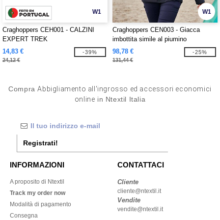
W1
W1
Craghoppers CEH001 - CALZINI
Craghoppers CEN003 - Giacca
EXPERT TREK
imbottita simile al piumino
14,83 €
98,78 €
-39%
-25%
24,12 €
131,44 €
Compra
Abbigliamento all'ingrosso ed accessori economici
online
in Ntextil Italia
Registrati!
INFORMAZIONI
CONTATTACI
A proposito di Ntextil
Cliente
cliente@ntextil.it
Track my order now
Vendite
Modalità di pagamento
vendite@ntextil.it
Consegna