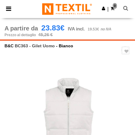
×
App Ntextil
0
Scarica app
|
Prezzi migliori sull'app!
23.83€
A partire da
IVA incl.
19.53€
no IVA
45,26 €
Prezzo al dettaglio
B&C
BC363 - Gilet Uomo
- Bianco
Previous
Next