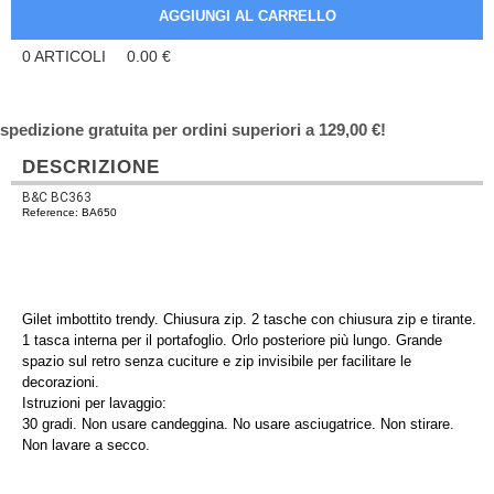
0
ARTICOLI
0.00
€
spedizione gratuita per ordini superiori a 129,00 €!
DESCRIZIONE
B&C BC363
Reference: BA650
Gilet imbottito trendy. Chiusura zip. 2 tasche con chiusura zip e tirante.
1 tasca interna per il portafoglio. Orlo posteriore più lungo. Grande
spazio sul retro senza cuciture e zip invisibile per facilitare le
decorazioni.
Istruzioni per lavaggio:
30 gradi. Non usare candeggina. No usare asciugatrice. Non stirare.
Non lavare a secco.