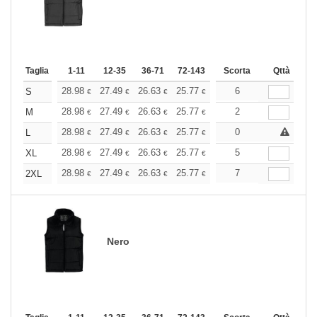
Taglia
1-11
12-35
36-71
72-143
144-287
Scorta
288 +
Qttà
Altri
+
28.98
27.49
26.63
25.77
24.48
6
23.83
S
€
€
€
€
€
€
+
28.98
27.49
26.63
25.77
24.48
2
23.83
M
€
€
€
€
€
€
+
28.98
27.49
26.63
25.77
24.48
0
23.83
L
€
€
€
€
€
€
+
28.98
27.49
26.63
25.77
24.48
5
23.83
XL
€
€
€
€
€
€
+
28.98
27.49
26.63
25.77
24.48
7
23.83
2XL
€
€
€
€
€
€
Nero