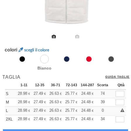
colori
scegli il colore
Bianco
TAGLIA
GUIDA TAGLIE
1-11
12-35
36-71
72-143
144-287
Scorta
288 +
Altri
Qttà
+
28.98
27.49
26.63
25.77
24.48
23.83
74
S
€
€
€
€
€
€
+
28.98
27.49
26.63
25.77
24.48
23.83
39
M
€
€
€
€
€
€
+
28.98
27.49
26.63
25.77
24.48
23.83
0
L
€
€
€
€
€
€
+
28.98
27.49
26.63
25.77
24.48
23.83
34
2XL
€
€
€
€
€
€