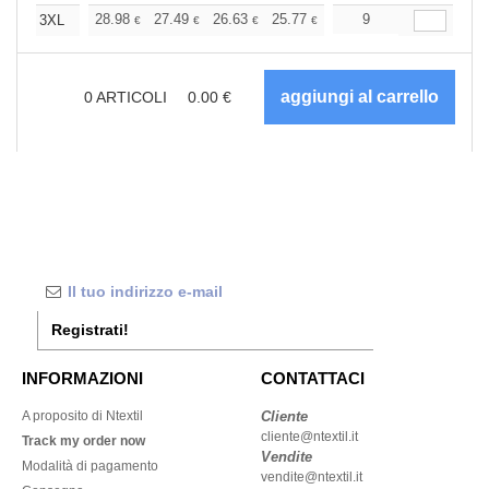
+
28.98
27.49
26.63
25.77
24.48
9
23.83
3XL
€
€
€
€
€
€
0
ARTICOLI
0.00
€
Registrati!
INFORMAZIONI
CONTATTACI
A proposito di Ntextil
Cliente
cliente@ntextil.it
Track my order now
Vendite
Modalità di pagamento
vendite@ntextil.it