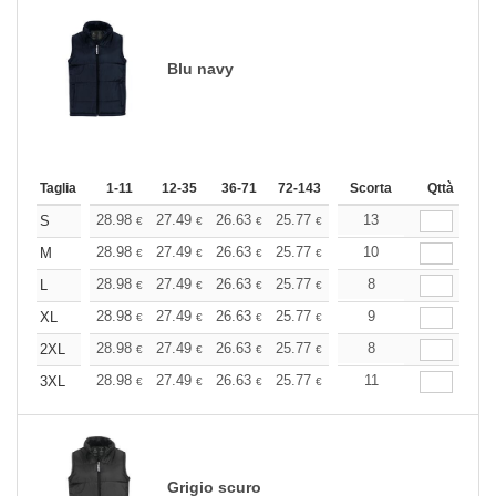
Blu navy
Taglia
1-11
12-35
36-71
72-143
144-287
Scorta
288 +
Qttà
Altri
+
28.98
27.49
26.63
25.77
24.48
13
23.83
S
€
€
€
€
€
€
+
28.98
27.49
26.63
25.77
24.48
10
23.83
M
€
€
€
€
€
€
+
28.98
27.49
26.63
25.77
24.48
8
23.83
L
€
€
€
€
€
€
+
28.98
27.49
26.63
25.77
24.48
9
23.83
XL
€
€
€
€
€
€
+
28.98
27.49
26.63
25.77
24.48
8
23.83
2XL
€
€
€
€
€
€
+
28.98
27.49
26.63
25.77
24.48
11
23.83
3XL
€
€
€
€
€
€
Grigio scuro