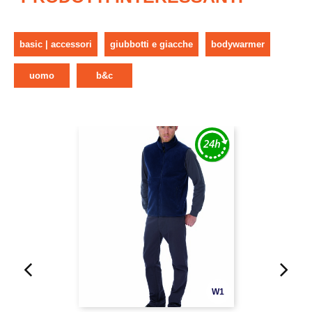
basic | accessori
giubbotti e giacche
bodywarmer
uomo
b&c
W1