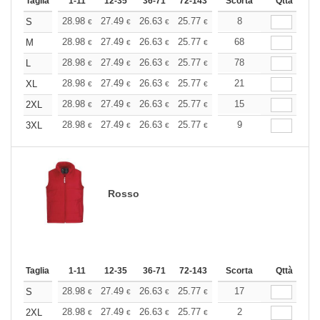
Taglia
1-11
12-35
36-71
72-143
144-287
Scorta
288 +
Qttà
Altri
+
28.98
27.49
26.63
25.77
24.48
8
23.83
S
€
€
€
€
€
€
+
28.98
27.49
26.63
25.77
24.48
68
23.83
M
€
€
€
€
€
€
+
28.98
27.49
26.63
25.77
24.48
78
23.83
L
€
€
€
€
€
€
+
28.98
27.49
26.63
25.77
24.48
21
23.83
XL
€
€
€
€
€
€
+
28.98
27.49
26.63
25.77
24.48
15
23.83
2XL
€
€
€
€
€
€
+
28.98
27.49
26.63
25.77
24.48
9
23.83
3XL
€
€
€
€
€
€
Rosso
Taglia
1-11
12-35
36-71
72-143
144-287
Scorta
288 +
Qttà
Altri
+
28.98
27.49
26.63
25.77
24.48
17
23.83
S
€
€
€
€
€
€
+
28.98
27.49
26.63
25.77
24.48
2
23.83
2XL
€
€
€
€
€
€