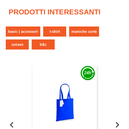
PRODOTTI INTERESSANTI
basic | accessori
t-shirt
maniche corte
unisex
b&c