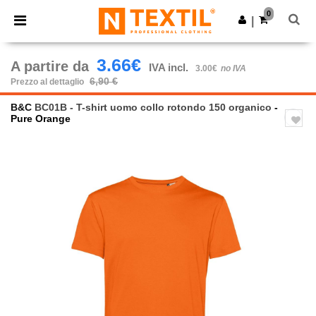
×
App Ntextil
0
Scarica app
|
Prezzi migliori sull'app!
3.66€
A partire da
IVA incl.
3.00€
no IVA
6,90 €
Prezzo al dettaglio
B&C
BC01B - T-shirt uomo collo rotondo 150 organico
-
Pure Orange
Previous
Next