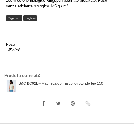
100%
cotone
biologico Ringspun pettinato prelavato. Peso
senza etichetta biologico 145 g / m²
Organico
Tagless
Peso
145g/m²
Prodotti correlati:
B&C BC02B - Maglietta donna collo rotondo bio 150