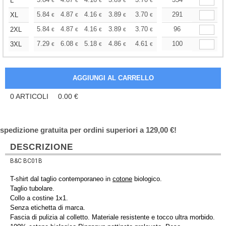
+
L
€
€
€
€
€
€
+
5.84
4.87
4.16
3.89
3.70
3.66
291
XL
€
€
€
€
€
€
+
5.84
4.87
4.16
3.89
3.70
3.66
96
2XL
€
€
€
€
€
€
+
7.29
6.08
5.18
4.86
4.61
4.58
100
3XL
€
€
€
€
€
€
0
ARTICOLI
0.00
€
spedizione gratuita per ordini superiori a 129,00 €!
DESCRIZIONE
B&C BC01B
T-shirt dal taglio contemporaneo in
cotone
biologico.
Taglio tubolare.
Collo a costine 1x1.
Senza etichetta di marca.
Fascia di pulizia al colletto. Materiale resistente e tocco ultra morbido.