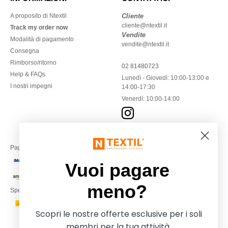
A proposito di Ntextil
Cliente
cliente@ntextil.it
Track my order now
Vendite
Modalità di pagamento
vendite@ntextil.it
Consegna
Rimborso/ritorno
02 81480723
Help & FAQs
Lunedì - Giovedì: 10:00-13:00 e
I nostri impegni
14:00-17:30
Venerdì: 10:00-14:00
Paga con
Vuoi pagare
meno?
Spediamo con
Scopri le nostre offerte esclusive per i soli
membri per la tua attività.