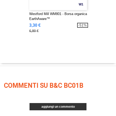
W1
Westford Mill WM801 - Borsa organica
EarthAware™
3,30 €
-51%
6,80 €
COMMENTI SU B&C BC01B
aggiungi un commento