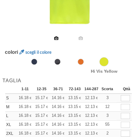
colori
scegli il colore
Hi Vis Yellow
TAGLIA
1-11
12-35
36-71
72-143
144-287
Scorta
288 +
Altri
Qttà
+
16.18
15.17
14.16
13.15
12.13
11.63
3
S
€
€
€
€
€
€
+
16.18
15.17
14.16
13.15
12.13
11.63
12
M
€
€
€
€
€
€
+
16.18
15.17
14.16
13.15
12.13
11.63
3
L
€
€
€
€
€
€
+
16.18
15.17
14.16
13.15
12.13
11.63
55
XL
€
€
€
€
€
€
+
16.18
15.17
14.16
13.15
12.13
11.63
2
2XL
€
€
€
€
€
€