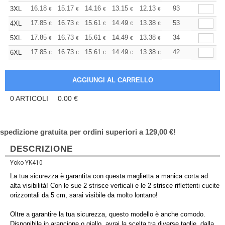
+
16.18
15.17
14.16
13.15
12.13
11.63
93
3XL
€
€
€
€
€
€
+
17.85
16.73
15.61
14.49
13.38
12.82
53
4XL
€
€
€
€
€
€
+
17.85
16.73
15.61
14.49
13.38
12.82
34
5XL
€
€
€
€
€
€
+
17.85
16.73
15.61
14.49
13.38
12.82
42
6XL
€
€
€
€
€
€
0
ARTICOLI
0.00
€
spedizione gratuita per ordini superiori a 129,00 €!
DESCRIZIONE
Yoko YK410
La tua sicurezza è garantita con questa maglietta a manica corta ad
alta visibilità! Con le sue 2 strisce verticali e le 2 strisce riflettenti cucite
orizzontali da 5 cm, sarai visibile da molto lontano!
Oltre a garantire la tua sicurezza, questo modello è anche comodo.
Disponibile in arancione o giallo, avrai la scelta tra diverse taglie, dalla