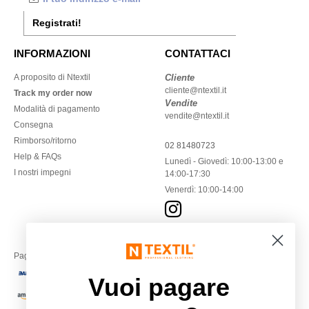
Registrati!
INFORMAZIONI
CONTATTACI
A proposito di Ntextil
Cliente
cliente@ntextil.it
Track my order now
Vendite
Modalità di pagamento
vendite@ntextil.it
Consegna
Rimborso/ritorno
02 81480723
Help & FAQs
Lunedì - Giovedì: 10:00-13:00 e
I nostri impegni
14:00-17:30
Venerdì: 10:00-14:00
Paga con
Vuoi pagare