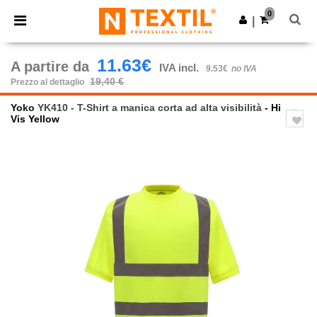
×
App Ntextil
0
Scarica app
|
Prezzi migliori sull'app!
11.63€
A partire da
IVA incl.
9.53€
no IVA
19,40 €
Prezzo al dettaglio
Yoko
YK410 - T-Shirt a manica corta ad alta visibilità
- Hi
Vis Yellow
Previous
Next