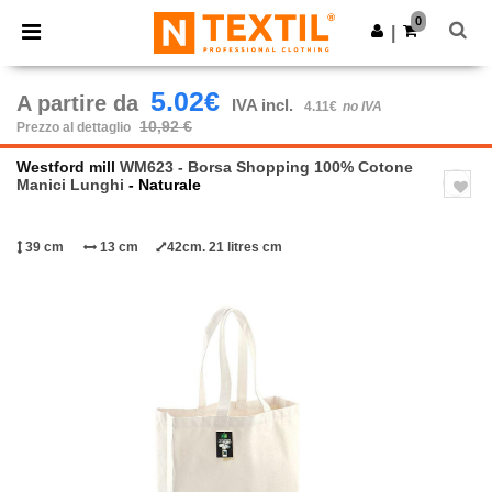
×
App Ntextil
0
Scarica app
|
Prezzi migliori sull'app!
5.02€
A partire da
IVA incl.
4.11€
no IVA
10,92 €
Prezzo al dettaglio
Westford mill
WM623 - Borsa Shopping 100% Cotone
Manici Lunghi
- Naturale
39 cm
13 cm
42cm. 21 litres cm
Previous
Next