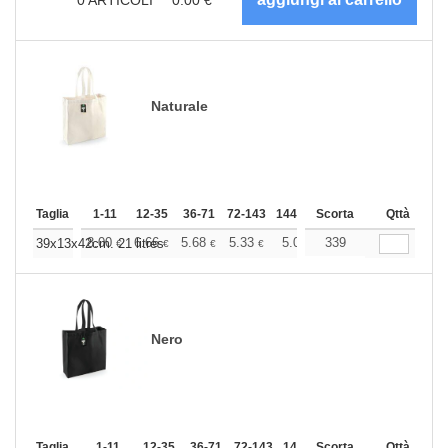
Naturale
Taglia
1-11
12-35
36-71
72-143
144-287
Scorta
288 +
Altri
Qttà
+
8.00
6.66
5.68
5.33
5.06
339
5.02
39x13x42cm. 21 litres
€
€
€
€
€
€
Nero
Taglia
1-11
12-35
36-71
72-143
144-287
Scorta
288 +
Qttà
Altri