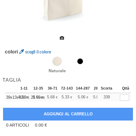
colori
scegli il colore
Naturale
TAGLIA
1-11
12-35
36-71
72-143
144-287
288 +
Scorta
Altri
Qttà
+
8.00
6.66
5.68
5.33
5.06
5.02
339
39x13x42cm. 21 litres
€
€
€
€
€
€
0
ARTICOLI
0.00
€