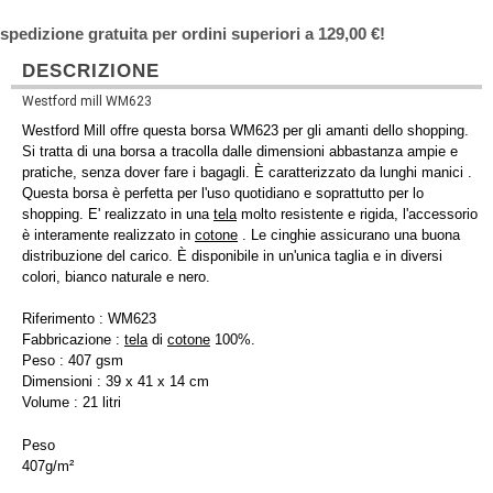
spedizione gratuita per ordini superiori a 129,00 €!
DESCRIZIONE
Westford mill WM623
Westford Mill offre questa borsa WM623 per gli amanti dello shopping.
Si tratta di una borsa a tracolla dalle dimensioni abbastanza ampie e
pratiche, senza dover fare i bagagli. È caratterizzato da lunghi manici .
Questa borsa è perfetta per l'uso quotidiano e soprattutto per lo
shopping. E' realizzato in una
tela
molto resistente e rigida, l'accessorio
è interamente realizzato in
cotone
. Le cinghie assicurano una buona
distribuzione del carico. È disponibile in un'unica taglia e in diversi
colori, bianco naturale e nero.
Riferimento : WM623
Fabbricazione :
tela
di
cotone
100%.
Peso : 407 gsm
Dimensioni : 39 x 41 x 14 cm
Volume : 21 litri
Peso
407g/m²