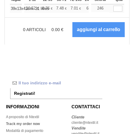
+
10.52
8.76
7.48
7.01
6.66
246
6.61
39x13x42cm. 21 litres
€
€
€
€
€
€
0
ARTICOLI
0.00
€
Registrati!
INFORMAZIONI
CONTATTACI
A proposito di Ntextil
Cliente
cliente@ntextil.it
Track my order now
Vendite
Modalità di pagamento
vendite@ntextil.it