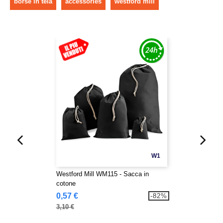
borse in tela
accessories
westford mill
W1
Westford Mill WM115 - Sacca in
cotone
0,57 €
-82%
3,10 €