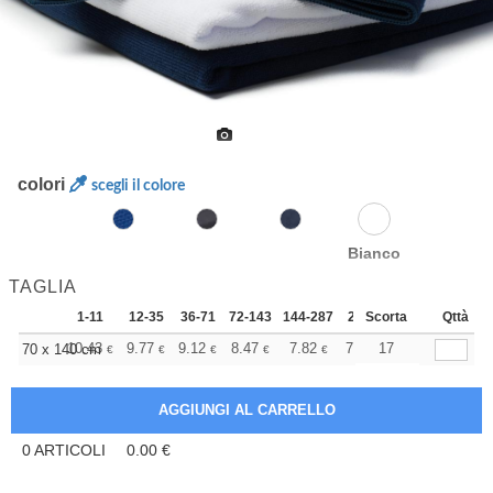
colori
scegli il colore
Bianco
TAGLIA
1-11
12-35
36-71
72-143
144-287
288 +
Scorta
Altri
Qttà
+
10.43
9.77
9.12
8.47
7.82
7.49
17
70 x 140 cm
€
€
€
€
€
€
0
ARTICOLI
0.00
€