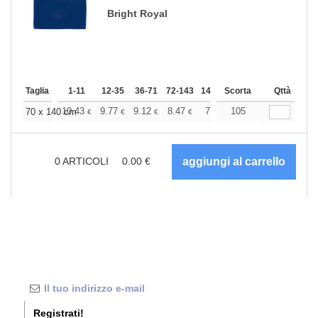
Bright Royal
Taglia
1-11
12-35
36-71
72-143
144-287
Scorta
288 +
Qttà
Altri
+
10.43
9.77
9.12
8.47
7.82
105
7.49
70 x 140 cm
€
€
€
€
€
€
0
ARTICOLI
0.00
€
Registrati!