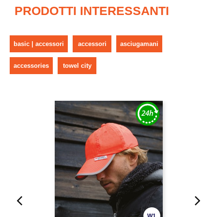
PRODOTTI INTERESSANTI
basic | accessori
accessori
asciugamani
accessories
towel city
W1