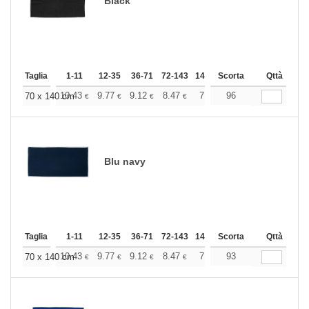
Black
Taglia
1-11
12-35
36-71
72-143
144-287
Scorta
288 +
Qttà
Altri
+
10.43
9.77
9.12
8.47
7.82
96
7.49
70 x 140 cm
€
€
€
€
€
€
Blu navy
Taglia
1-11
12-35
36-71
72-143
144-287
Scorta
288 +
Qttà
Altri
+
10.43
9.77
9.12
8.47
7.82
93
7.49
70 x 140 cm
€
€
€
€
€
€