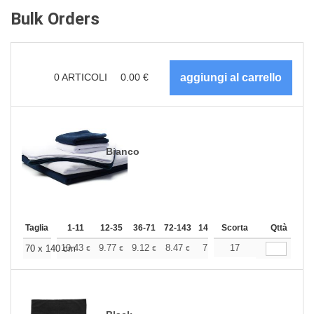
Bulk Orders
0
ARTICOLI
0.00
€
Bianco
Taglia
1-11
12-35
36-71
72-143
144-287
Scorta
288 +
Qttà
Altri
+
10.43
9.77
9.12
8.47
7.82
17
7.49
70 x 140 cm
€
€
€
€
€
€