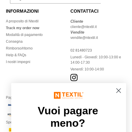
INFORMAZIONI
CONTATTACI
A proposito di Ntextil
Cliente
cliente@ntextil.it
Track my order now
Vendite
Modalità di pagamento
vendite@ntextil.it
Consegna
Rimborso/ritorno
02 81480723
Help & FAQs
Lunedì - Giovedì: 10:00-13:00 e
I nostri impegni
14:00-17:30
Venerdì: 10:00-14:00
Paga con
Vuoi pagare
meno?
Spediamo con