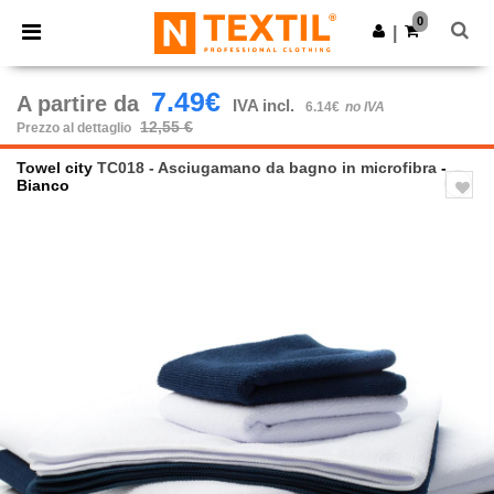
×
App Ntextil
0
Scarica app
|
Prezzi migliori sull'app!
7.49€
A partire da
IVA incl.
6.14€
no IVA
12,55 €
Prezzo al dettaglio
Towel city
TC018 - Asciugamano da bagno in microfibra
-
Bianco
Previous
Next