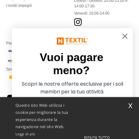
Lunedì - Giovedì: 10:00-13:00 e
I nostri impegni
14:00-17:30
Venerdì: 10:00-14:00
Paga con
Vuoi pagare
meno?
Spediamo con
Scopri le nostre offerte esclusive per i soli
membri per la tua attività.
x
Questo sito Web utilizza i
cookie per migliorare la tua
esperienza durante la
navigazione nel sito Web.
Leggi di più
Netenders Italy SRL — Registered office GALLERIA DEL CORSO 1 -
RIFIUTA TUTTO