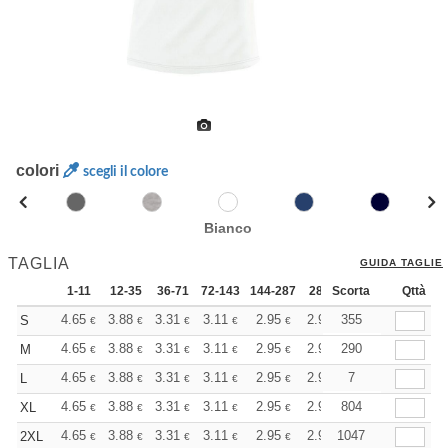
colori
scegli il colore
Bianco
TAGLIA
GUIDA TAGLIE
1-11
12-35
36-71
72-143
144-287
288 +
Scorta
Altri
Qttà
+
4.65
3.88
3.31
3.11
2.95
2.92
355
S
€
€
€
€
€
€
+
4.65
3.88
3.31
3.11
2.95
2.92
290
M
€
€
€
€
€
€
+
4.65
3.88
3.31
3.11
2.95
2.92
7
L
€
€
€
€
€
€
+
4.65
3.88
3.31
3.11
2.95
2.92
804
XL
€
€
€
€
€
€
+
4.65
3.88
3.31
3.11
2.95
2.92
1047
2XL
€
€
€
€
€
€