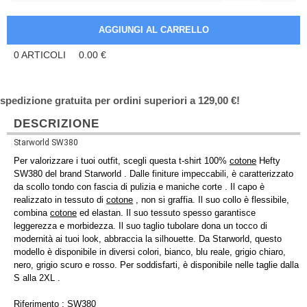
0
ARTICOLI
0.00
€
spedizione gratuita per ordini superiori a 129,00 €!
DESCRIZIONE
Starworld SW380
Per valorizzare i tuoi outfit, scegli questa t-shirt 100%
cotone
Hefty
SW380 del brand Starworld . Dalle finiture impeccabili, è caratterizzato
da scollo tondo con fascia di pulizia e maniche corte . Il capo è
realizzato in tessuto di
cotone
, non si graffia. Il suo collo è flessibile,
combina
cotone
ed elastan. Il suo tessuto spesso garantisce
leggerezza e morbidezza. Il suo taglio tubolare dona un tocco di
modernità ai tuoi look, abbraccia la silhouette. Da Starworld, questo
modello è disponibile in diversi colori, bianco, blu reale, grigio chiaro,
nero, grigio scuro e rosso. Per soddisfarti, è disponibile nelle taglie dalla
S alla 2XL .
Riferimento : SW380