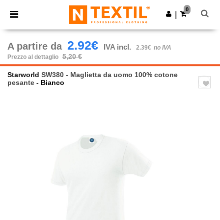
×
App Ntextil
0
Scarica app
|
Prezzi migliori sull'app!
2.92€
A partire da
IVA incl.
2.39€
no IVA
5,20 €
Prezzo al dettaglio
Starworld
SW380 - Maglietta da uomo 100% cotone
pesante
- Bianco
Previous
Next