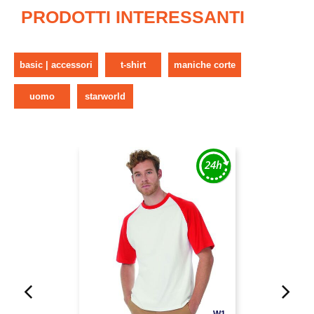
PRODOTTI INTERESSANTI
basic | accessori
t-shirt
maniche corte
uomo
starworld