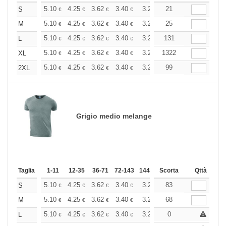
+
5.10
4.25
3.62
3.40
3.23
21
3.20
S
€
€
€
€
€
€
+
5.10
4.25
3.62
3.40
3.23
25
3.20
M
€
€
€
€
€
€
+
5.10
4.25
3.62
3.40
3.23
131
3.20
L
€
€
€
€
€
€
+
5.10
4.25
3.62
3.40
3.23
1322
3.20
XL
€
€
€
€
€
€
+
5.10
4.25
3.62
3.40
3.23
99
3.20
2XL
€
€
€
€
€
€
Grigio medio melange
Taglia
1-11
12-35
36-71
72-143
144-287
Scorta
288 +
Altri
Qttà
+
5.10
4.25
3.62
3.40
3.23
83
3.20
S
€
€
€
€
€
€
+
5.10
4.25
3.62
3.40
3.23
68
3.20
M
€
€
€
€
€
€
+
5.10
4.25
3.62
3.40
3.23
0
3.20
L
€
€
€
€
€
€