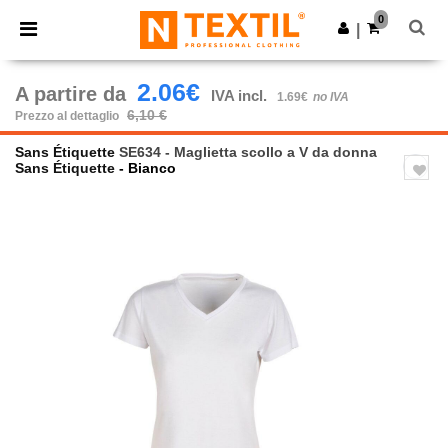
×
App Ntextil
0
Scarica app
|
Prezzi migliori sull'app!
2.06€
A partire da
IVA incl.
1.69€
no IVA
6,10 €
Prezzo al dettaglio
Sans Étiquette
SE634 - Maglietta scollo a V da donna
Sans Étiquette
- Bianco
Previous
Next