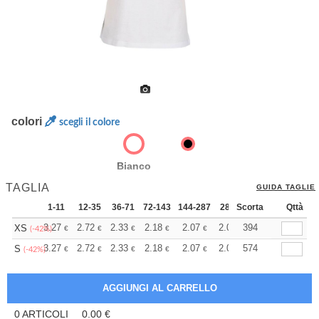
colori
scegli il colore
Bianco
TAGLIA
GUIDA TAGLIE
1-11
12-35
36-71
72-143
144-287
288 +
Scorta
Altri
Qttà
+
3.27
2.72
2.33
2.18
2.07
2.06
394
XS
€
€
€
€
€
€
(-42%)
+
3.27
2.72
2.33
2.18
2.07
2.06
574
S
€
€
€
€
€
€
(-42%)
0
ARTICOLI
0.00
€