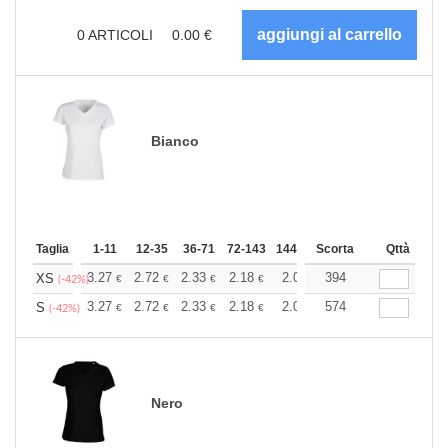
0
ARTICOLI
0.00
€
Bianco
Taglia
1-11
12-35
36-71
72-143
144-287
Scorta
288 +
Altri
Qttà
+
3.27
2.72
2.33
2.18
2.07
394
2.06
XS
€
€
€
€
€
€
(-42%)
+
3.27
2.72
2.33
2.18
2.07
574
2.06
S
€
€
€
€
€
€
(-42%)
Nero