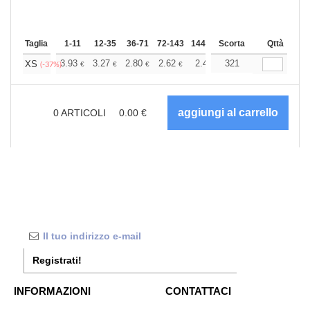
Taglia
1-11
12-35
36-71
72-143
144-287
Scorta
288 +
Altri
Qttà
+
3.93
3.27
2.80
2.62
2.49
321
2.47
XS
€
€
€
€
€
€
(-37%)
0
ARTICOLI
0.00
€
Registrati!
INFORMAZIONI
CONTATTACI