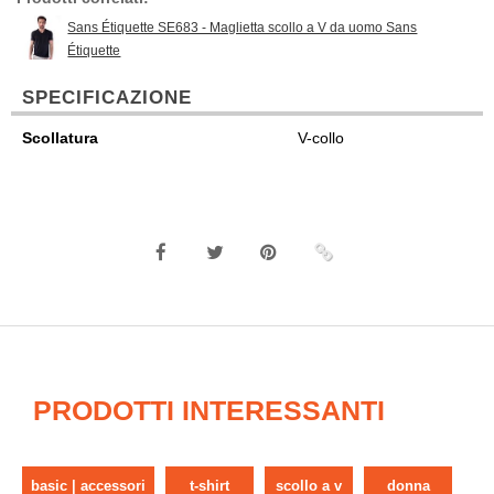
Sans Étiquette SE683 - Maglietta scollo a V da uomo Sans
Étiquette
SPECIFICAZIONE
Scollatura
V-collo
PRODOTTI INTERESSANTI
basic | accessori
t-shirt
scollo a v
donna