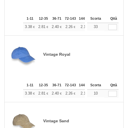
1-11
12-35
36-71
72-143
144-287
Scorta
288 +
Altri
Qttà
+
3.38
2.81
2.40
2.26
2.14
33
2.12
€
€
€
€
€
€
Vintage Royal
1-11
12-35
36-71
72-143
144-287
Scorta
288 +
Altri
Qttà
+
3.38
2.81
2.40
2.26
2.14
10
2.12
€
€
€
€
€
€
Vintage Sand