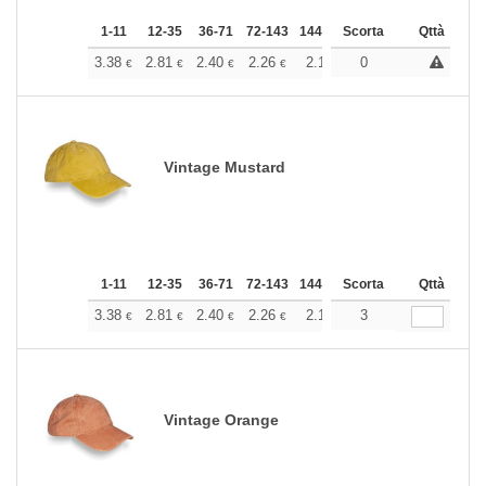
1-11
12-35
36-71
72-143
144-287
Scorta
288 +
Altri
Qttà
+
3.38
2.81
2.40
2.26
2.14
0
2.12
€
€
€
€
€
€
Vintage Mustard
1-11
12-35
36-71
72-143
144-287
Scorta
288 +
Altri
Qttà
+
3.38
2.81
2.40
2.26
2.14
3
2.12
€
€
€
€
€
€
Vintage Orange