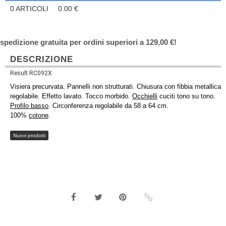
0
ARTICOLI
0.00
€
spedizione gratuita per ordini superiori a 129,00 €!
DESCRIZIONE
Result RC092X
Visiera precurvata. Pannelli non strutturati. Chiusura con fibbia metallica
regolabile. Effetto lavato. Tocco morbido.
Occhielli
cuciti tono su tono.
Profilo basso
. Circonferenza regolabile da 58 a 64 cm.
100%
cotone
.
Nuovi prodotti