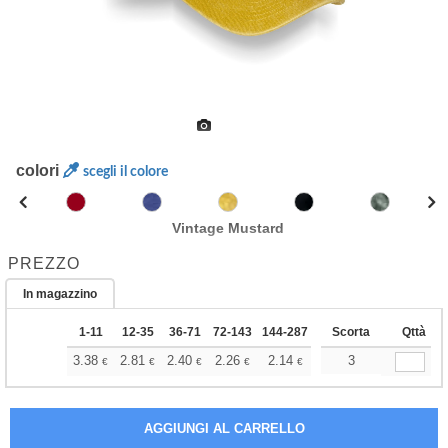
colori
scegli il colore
Vintage Mustard
PREZZO
In magazzino
1-11
12-35
36-71
72-143
144-287
288 +
Scorta
Altri
Qttà
+
3.38
2.81
2.40
2.26
2.14
2.12
3
€
€
€
€
€
€