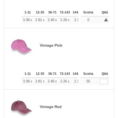
1-11
12-35
36-71
72-143
144-287
Scorta
288 +
Altri
Qttà
+
3.38
2.81
2.40
2.26
2.14
0
2.12
€
€
€
€
€
€
Vintage Pink
1-11
12-35
36-71
72-143
144-287
Scorta
288 +
Altri
Qttà
+
3.38
2.81
2.40
2.26
2.14
55
2.12
€
€
€
€
€
€
Vintage Red