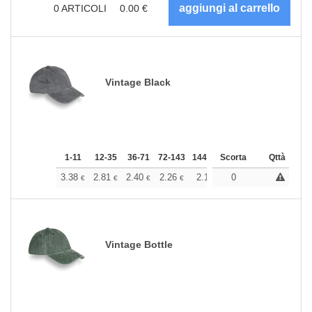
0
ARTICOLI
0.00
€
Vintage Black
1-11
12-35
36-71
72-143
144-287
Scorta
288 +
Altri
Qttà
+
3.38
2.81
2.40
2.26
2.14
0
2.12
€
€
€
€
€
€
Vintage Bottle