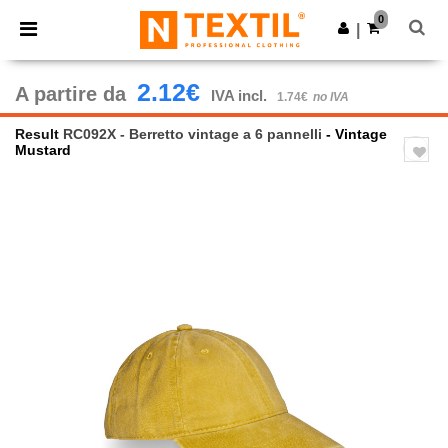
×
App Ntextil
0
Scarica app
|
Prezzi migliori sull'app!
2.12€
A partire da
IVA incl.
1.74€
no IVA
Result
RC092X - Berretto vintage a 6 pannelli
- Vintage
Mustard
Previous
Next