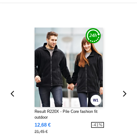
W1
Result R220X - Pile Core fashion fit
outdoor
12,68 €
-41%
21,45 €