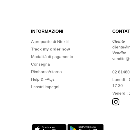
INFORMAZIONI
CONTAT
A proposito di Ntextil
Cliente
cliente@nt
Track my order now
Vendite
Modalità di pagamento
vendite@nt
Consegna
Rimborso/ritorno
02 8148
Help & FAQs
Lunedì - 
17:30
I nostri impegni
Venerdì: 