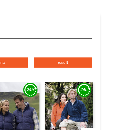
nna
result