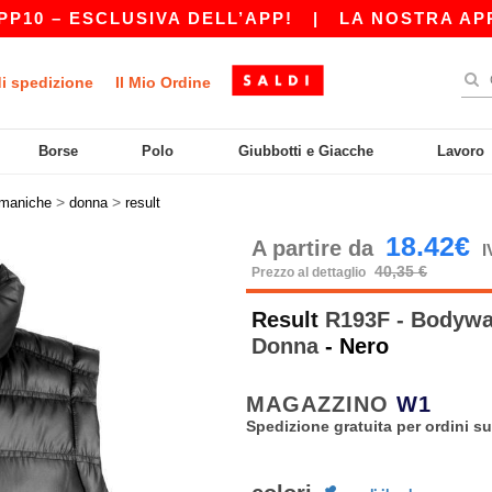
– ESCLUSIVA DELL’APP!
|
LA NOSTRA APP È AP
di spedizione
Il Mio Ordine
Borse
Polo
Giubbotti e Giacche
Lavoro
>
>
maniche
donna
result
18.42€
A partire da
I
40,35 €
Prezzo al dettaglio
Result
R193F - Bodywar
Donna
- Nero
MAGAZZINO
W1
Spedizione gratuita per ordini su