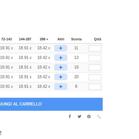
72-143
144-287
288 +
Altri
Scorta
Qttà
+
19.91
18.91
18.42
11
€
€
€
+
19.91
18.91
18.42
13
€
€
€
+
19.91
18.91
18.42
19
€
€
€
+
19.91
18.91
18.42
20
€
€
€
+
19.91
18.91
18.42
8
€
€
€
?