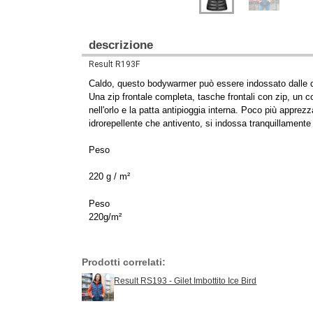
descrizione
Result R193F
Caldo, questo bodywarmer può essere indossato dalle do
Una zip frontale completa, tasche frontali con zip, un col
nell'orlo e la patta antipioggia interna. Poco più appre
idrorepellente che antivento, si indossa tranquillamente 
Peso
220 g / m²
Peso
220g/m²
Prodotti correlati:
Result RS193 - Gilet Imbottito Ice Bird