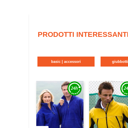
PRODOTTI INTERESSANT
basic | accessori
giubbott