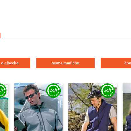
I
i e giacche
senza maniche
do