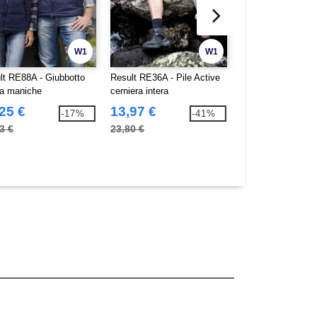
W1
W1
lt RE88A - Giubbotto
Result RE36A - Pile Active
Result RE37A - Gil
a maniche
cerniera intera
25 €
13,97 €
12,13 €
-17%
-41%
3 €
23,80 €
14,22 €