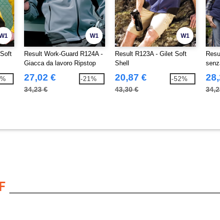
W1
W1
W1
Soft
Result Work-Guard R124A -
Result R123A - Gilet Soft
Resu
Giacca da lavoro Ripstop
Shell
senz
softshell
27,02 €
20,87 €
28,
0%
-21%
-52%
34,23 €
43,30 €
34,2
F