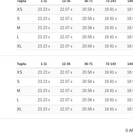
Taglia
1-11
12-35
36-71
72-143
144
XS
23.23
22.07
20.58
19.91
18
€
€
€
€
S
23.23
22.07
20.58
19.91
18
€
€
€
€
M
23.23
22.07
20.58
19.91
18
€
€
€
€
L
23.23
22.07
20.58
19.91
18
€
€
€
€
XL
23.23
22.07
20.58
19.91
18
€
€
€
€
Taglia
1-11
12-35
36-71
72-143
144
XS
23.23
22.07
20.58
19.91
18
€
€
€
€
S
23.23
22.07
20.58
19.91
18
€
€
€
€
M
23.23
22.07
20.58
19.91
18
€
€
€
€
L
23.23
22.07
20.58
19.91
18
€
€
€
€
XL
23.23
22.07
20.58
19.91
18
€
€
€
€
0
A