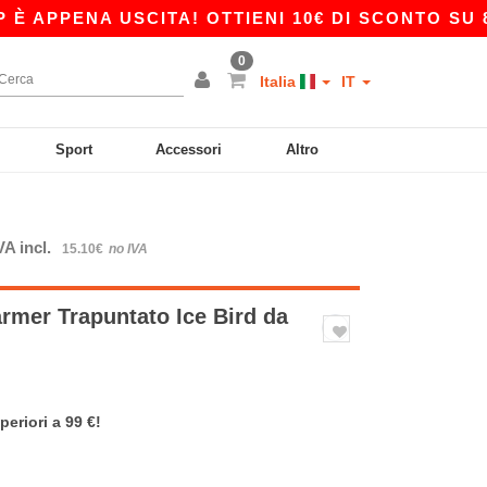
PENA USCITA! OTTIENI 10€ DI SCONTO SU 80€ C
0
Italia
IT
Sport
Accessori
Altro
VA incl.
15.10€
no IVA
mer Trapuntato Ice Bird da
periori a 99 €!