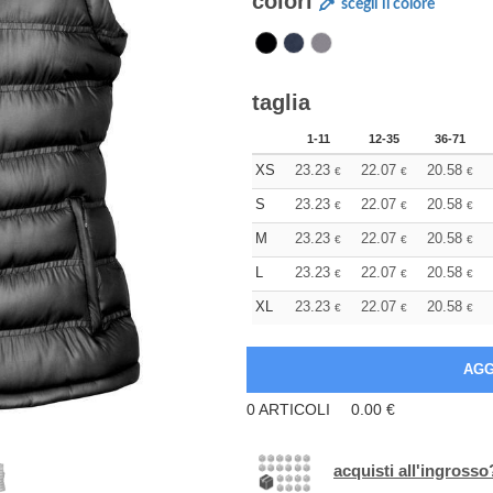
colori
scegli il colore
taglia
1-11
12-35
36-71
XS
23.23
22.07
20.58
€
€
€
S
23.23
22.07
20.58
€
€
€
M
23.23
22.07
20.58
€
€
€
L
23.23
22.07
20.58
€
€
€
XL
23.23
22.07
20.58
€
€
€
0
ARTICOLI
0.00
€
acquisti all'ingrosso