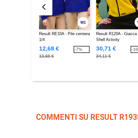
W1
Result RE33A - Pile cerniera
Result R120A - Giacca 
1/4
Shell Activity
12,68 €
30,71 €
-7%
-1
13,60 €
34,11 €
COMMENTI SU RESULT R193