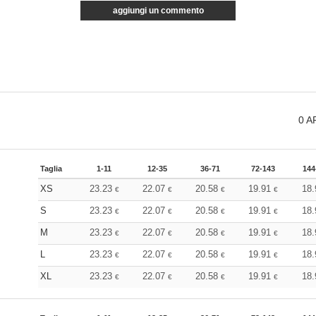
aggiungi un commento
0
A
Taglia
1-11
12-35
36-71
72-143
144
XS
23.23
22.07
20.58
19.91
18
€
€
€
€
S
23.23
22.07
20.58
19.91
18
€
€
€
€
M
23.23
22.07
20.58
19.91
18
€
€
€
€
L
23.23
22.07
20.58
19.91
18
€
€
€
€
XL
23.23
22.07
20.58
19.91
18
€
€
€
€