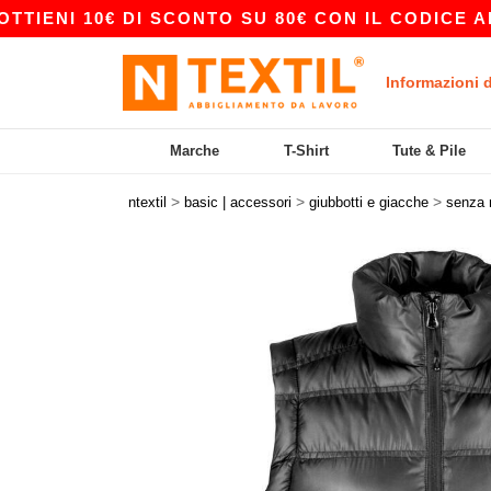
I 10€ DI SCONTO SU 80€ CON IL CODICE APP10 
Informazioni 
Marche
T-Shirt
Tute & Pile
>
>
>
ntextil
basic | accessori
giubbotti e giacche
senza 