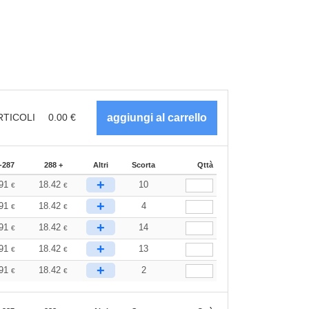
RTICOLI
0.00
€
-287
288 +
Altri
Scorta
Qttà
+
.91
18.42
10
€
€
+
.91
18.42
4
€
€
+
.91
18.42
14
€
€
+
.91
18.42
13
€
€
+
.91
18.42
2
€
€