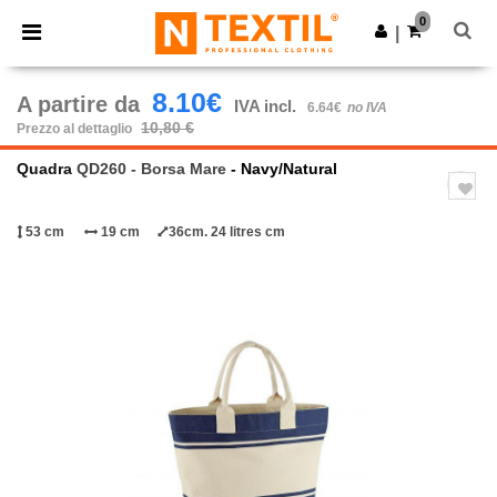
×
App Ntextil
0
Scarica app
|
Prezzi migliori sull'app!
8.10€
A partire da
IVA incl.
6.64€
no IVA
10,80 €
Prezzo al dettaglio
Quadra
QD260 - Borsa Mare
- Navy/Natural
53 cm
19 cm
36cm. 24 litres cm
Previous
Next