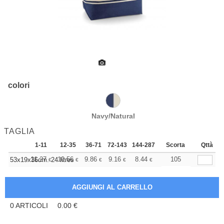
colori
Navy/Natural
TAGLIA
1-11
12-35
36-71
72-143
144-287
288 +
Scorta
Altri
Qttà
+
11.27
10.56
9.86
9.16
8.44
8.10
105
53x19x36cm. 24 litres
€
€
€
€
€
€
0
ARTICOLI
0.00
€