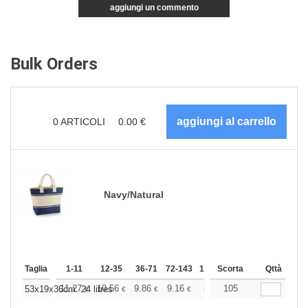
aggiungi un commento
Bulk Orders
0
ARTICOLI
0.00
€
Navy/Natural
Taglia
1-11
12-35
36-71
72-143
144-287
Scorta
288 +
Qttà
Altri
+
11.27
10.56
9.86
9.16
8.44
105
8.10
53x19x36cm. 24 litres
€
€
€
€
€
€