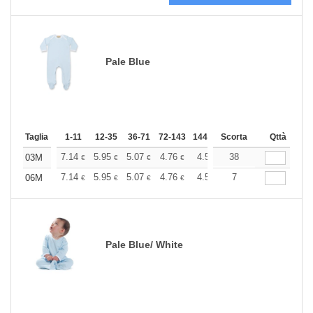
Pale Blue
Taglia
1-11
12-35
36-71
72-143
144-287
Scorta
288 +
Altri
Qttà
+
7.14
5.95
5.07
4.76
4.52
38
4.48
03M
€
€
€
€
€
€
+
7.14
5.95
5.07
4.76
4.52
7
4.48
06M
€
€
€
€
€
€
Pale Blue/ White