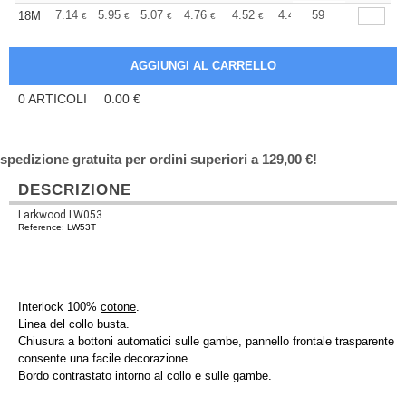
+
7.14
5.95
5.07
4.76
4.52
4.48
59
18M
€
€
€
€
€
€
0
ARTICOLI
0.00
€
spedizione gratuita per ordini superiori a 129,00 €!
DESCRIZIONE
Larkwood LW053
Reference: LW53T
Interlock 100%
cotone
.
Linea del collo busta.
Chiusura a bottoni automatici sulle gambe, pannello frontale trasparente
consente una facile decorazione.
Bordo contrastato intorno al collo e sulle gambe.