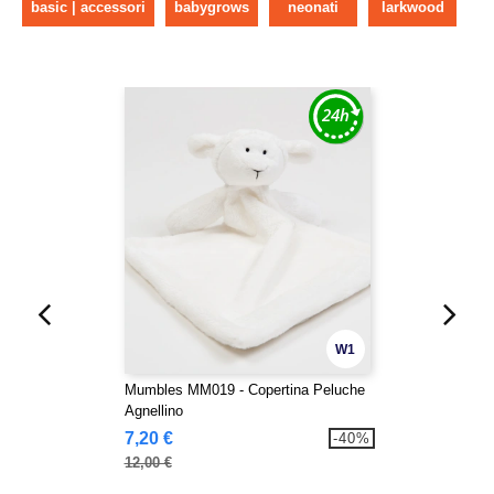
basic | accessori
babygrows
neonati
larkwood
W1
Mumbles MM019 - Copertina Peluche
Agnellino
7,20 €
-40%
12,00 €