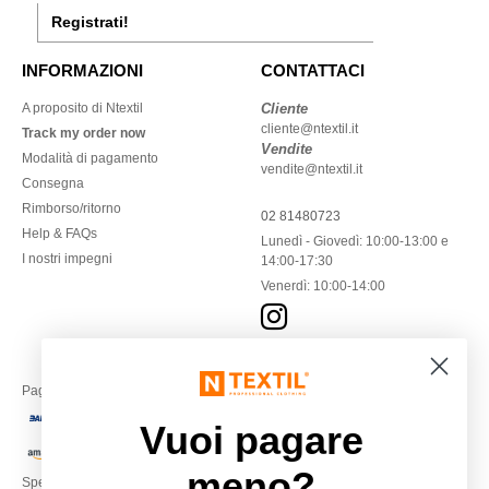
Registrati!
INFORMAZIONI
CONTATTACI
A proposito di Ntextil
Cliente
cliente@ntextil.it
Track my order now
Vendite
Modalità di pagamento
vendite@ntextil.it
Consegna
Rimborso/ritorno
02 81480723
Help & FAQs
Lunedì - Giovedì: 10:00-13:00 e
I nostri impegni
14:00-17:30
Venerdì: 10:00-14:00
Paga con
Vuoi pagare
meno?
Spediamo con