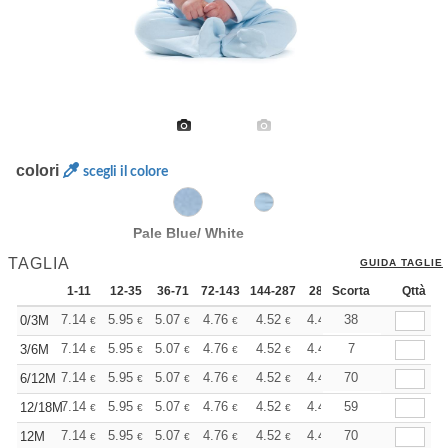
colori
scegli il colore
Pale Blue/ White
TAGLIA
GUIDA TAGLIE
1-11
12-35
36-71
72-143
144-287
288 +
Scorta
Altri
Qttà
+
7.14
5.95
5.07
4.76
4.52
4.48
38
0/3M
€
€
€
€
€
€
+
7.14
5.95
5.07
4.76
4.52
4.48
7
3/6M
€
€
€
€
€
€
+
7.14
5.95
5.07
4.76
4.52
4.48
70
6/12M
€
€
€
€
€
€
+
7.14
5.95
5.07
4.76
4.52
4.48
59
12/18M
€
€
€
€
€
€
+
7.14
5.95
5.07
4.76
4.52
4.48
70
12M
€
€
€
€
€
€