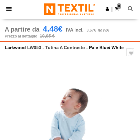
×
App Ntextil
0
Scarica app
|
Prezzi migliori sull'app!
4.48€
A partire da
IVA incl.
3.67€
no IVA
19,05 €
Prezzo al dettaglio
Larkwood
LW053 - Tutina A Contrasto
- Pale Blue/ White
Previous
Next