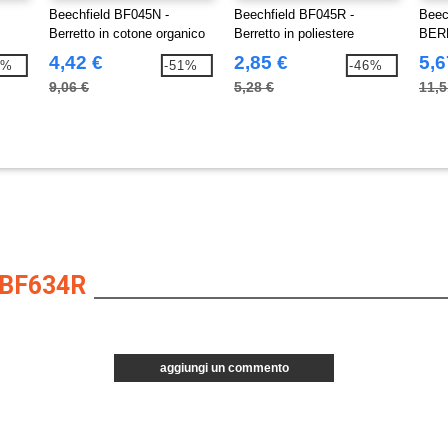
Beechfield BF045N -
Beechfield BF045R -
Beec
Berretto in cotone organico
Berretto in poliestere
BER
riciclato
COT
4,42 €
2,85 €
5,6
8%
-51%
-46%
9,06 €
5,28 €
11,5
BF634R
aggiungi un commento