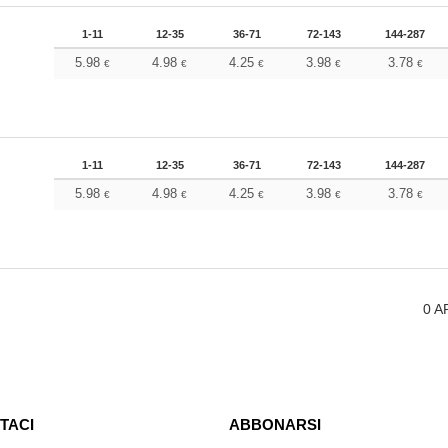
1-11
12-35
36-71
72-143
144-287
5.98
4.98
4.25
3.98
3.78
€
€
€
€
€
1-11
12-35
36-71
72-143
144-287
5.98
4.98
4.25
3.98
3.78
€
€
€
€
€
0
A
TACI
ABBONARSI