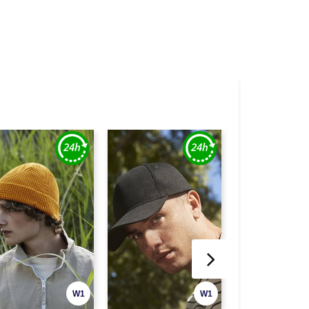
W1
W1