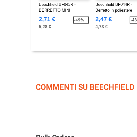
Beechfield BF043R -
Beechfield BF044R -
BERRETTO MINI
Berretto in poliestere
FISHERMAN RICICLATO
riciclato
2,71 €
2,47 €
-49%
-4
5,28 €
4,73 €
COMMENTI SU BEECHFIELD 