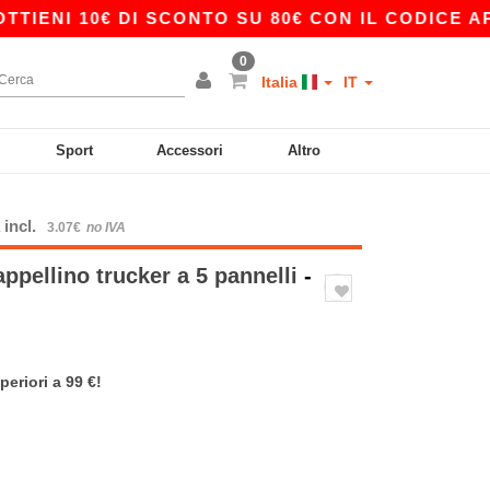
I 10€ DI SCONTO SU 80€ CON IL CODICE APP10 
0
Italia
IT
Sport
Accessori
Altro
 incl.
3.07€
no IVA
ppellino trucker a 5 pannelli
-
periori a 99 €!