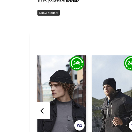
100%
poliestere
riciclato.
Nuovi prodotti
W1