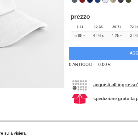
prezzo
1-11
12-35
36-71
72-1
5.98
4.98
4.25
3.98
€
€
€
0
ARTICOLI
0.00
€
acquisti all'ingrosso
spedizione gratuita p
e sulla visiera.