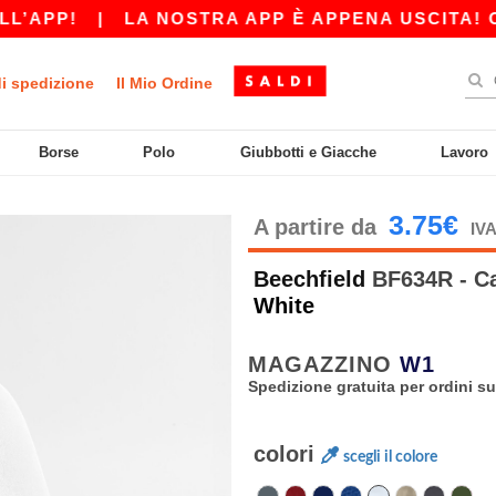
PP!
|
LA NOSTRA APP È APPENA USCITA! OTTIEN
di spedizione
Il Mio Ordine
Borse
Polo
Giubbotti e Giacche
Lavoro
3.75€
A partire da
IVA
Beechfield
BF634R - Ca
White
MAGAZZINO
W1
Spedizione gratuita per ordini su
colori
scegli il colore