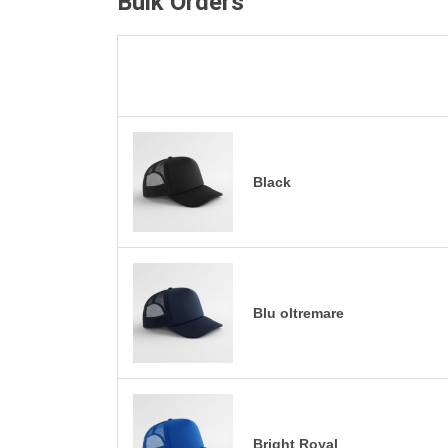
Bulk Orders
Black
Blu oltremare
Bright Royal