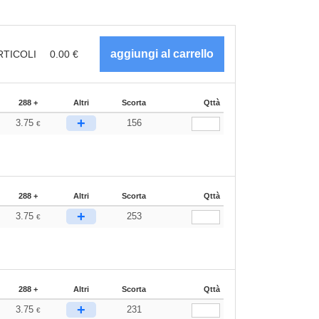
RTICOLI
0.00
€
288 +
Altri
Scorta
Qttà
+
3.75
156
€
288 +
Altri
Scorta
Qttà
+
3.75
253
€
288 +
Altri
Scorta
Qttà
+
3.75
231
€