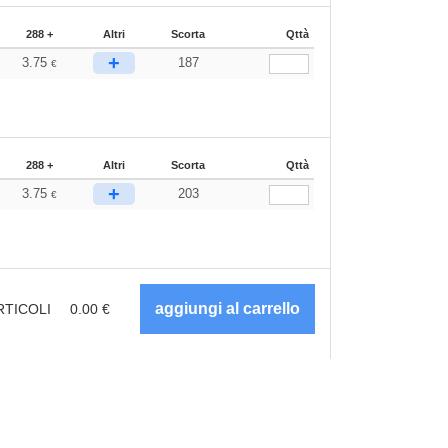
288 +
Altri
Scorta
Qttà
+
3.75
187
€
288 +
Altri
Scorta
Qttà
+
3.75
203
€
RTICOLI
0.00
€