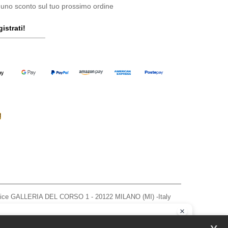
 uno sconto sul tuo prossimo ordine
istrati!
ffice GALLERIA DEL CORSO 1 - 20122 MILANO (MI) -Italy
963 — REA number MI-2608168.
, vedere qui
ao