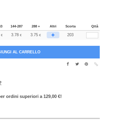
43
144-287
288 +
Altri
Scorta
Qttà
+
3.78
3.75
203
€
€
€
?
er ordini superiori a 129,00 €!