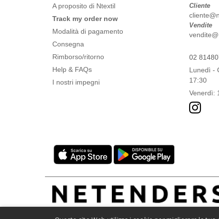
A proposito di Ntextil
Cliente
cliente@nt
Track my order now
Vendite
Modalità di pagamento
vendite@nt
Consegna
Rimborso/ritorno
02 8148
Help & FAQs
Lunedì - 
17:30
I nostri impegni
Venerdì: 