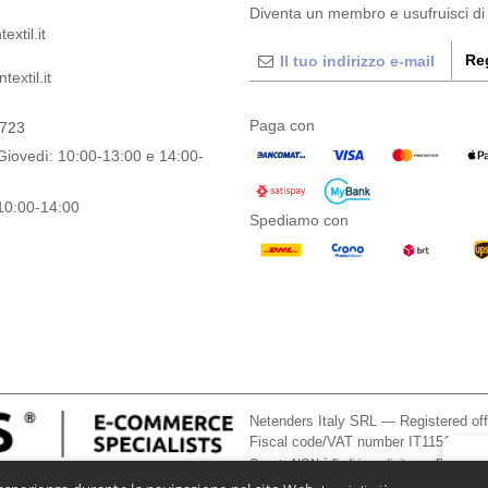
Diventa un membro e usufruisci di
extil.it
Reg
extil.it
Paga con
0723
Giovedì: 10:00-13:00 e 14:00-
10:00-14:00
Spediamo con
Netenders Italy SRL — Registered o
Fiscal code/VAT number IT11510210
Questo NON è l'indirizzo di ritorno. Per i resi
👋
Ci