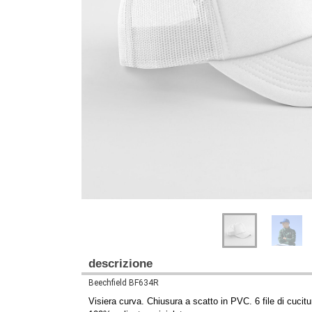
Previous
Next
descrizione
Beechfield BF634R
Visiera curva. Chiusura a scatto in PVC. 6 file di cucitur