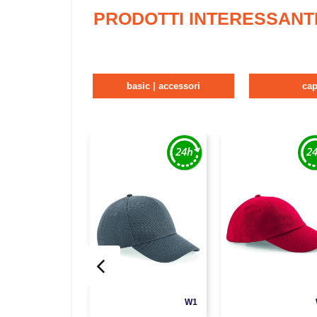
PRODOTTI INTERESSANT
basic | accessori
cap
W1