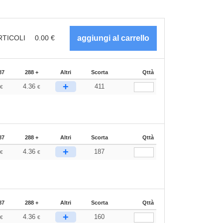
RTICOLI
0.00
€
87
288 +
Altri
Scorta
Qttà
+
0
4.36
411
€
€
87
288 +
Altri
Scorta
Qttà
+
0
4.36
187
€
€
87
288 +
Altri
Scorta
Qttà
+
0
4.36
160
€
€