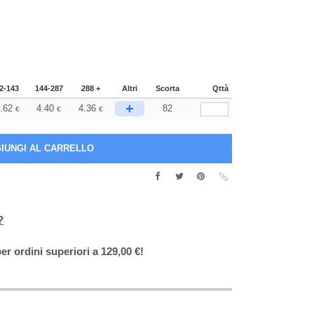
2-143
144-287
288 +
Altri
Scorta
Qttà
+
.62
4.40
4.36
82
€
€
€
?
er ordini superiori a 129,00 €!