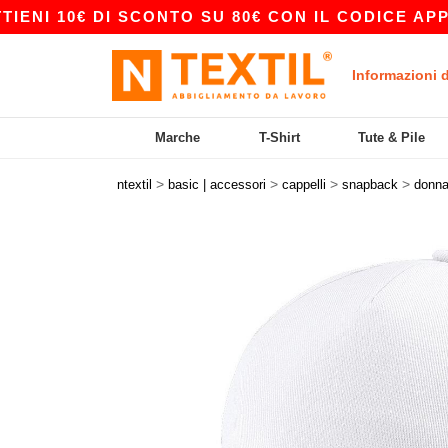
 10€ DI SCONTO SU 80€ CON IL CODICE APP10 –
Informazioni 
Marche
T-Shirt
Tute & Pile
>
>
>
>
ntextil
basic | accessori
cappelli
snapback
donn