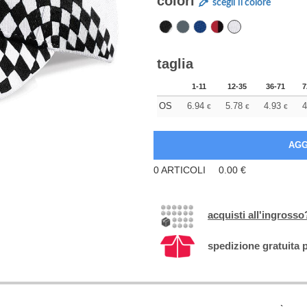
colori
scegli il colore
taglia
1-11
12-35
36-71
7
OS
6.94
5.78
4.93
4
€
€
€
0
ARTICOLI
0.00
€
acquisti all'ingrosso
spedizione gratuita p