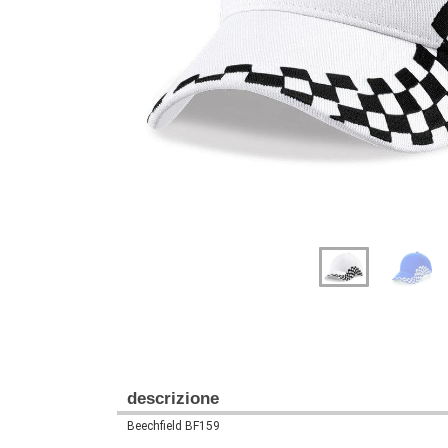
Previous
Next
descrizione
Beechfield BF159