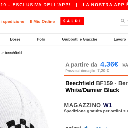
 ESCLUSIVA DELL’APP!
|
LA NOSTRA APP È APP
di spedizione
Il Mio Ordine
Borse
Polo
Giubbotti e Giacche
Lavoro
>
a
beechfield
4.36€
A partire da
IVA
7,20 €
Prezzo al dettaglio
Beechfield
BF159 - Ber
White/Damier Black
MAGAZZINO
W1
Spedizione gratuita per ordini su