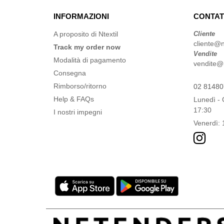
INFORMAZIONI
CONTAT
A proposito di Ntextil
Cliente
cliente@nt
Track my order now
Vendite
Modalità di pagamento
vendite@nt
Consegna
Rimborso/ritorno
02 8148
Help & FAQs
Lunedì - 
17:30
I nostri impegni
Venerdì: 