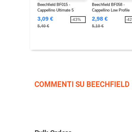
Beechfield BF015 -
Beechfield BF058 -
Cappellino Ultimate 5
Cappellino Low Profile
pannelli
cotone pesante Drill
3,09 €
2,98 €
-43%
-4
5,40 €
5,10 €
COMMENTI SU BEECHFIELD 