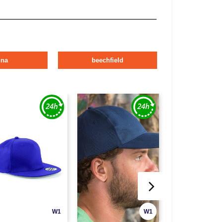
nna
beechfield
W1
W1