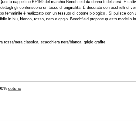
i? Questo cappellino BF159 del marchio Beechfield da donna ti delizierà. È catt
dettagli gli conferiscono un tocco di originalità. È decorato con occhielli di ven
po femminile è realizzato con un tessuto di
cotone
biologico . Si pulisce con
ibile in blu, bianco, rosso, nero e grigio. Beechfield propone questo modello i
a rossa/nera classica, scacchiera nera/bianca, grigio grafite
100%
cotone