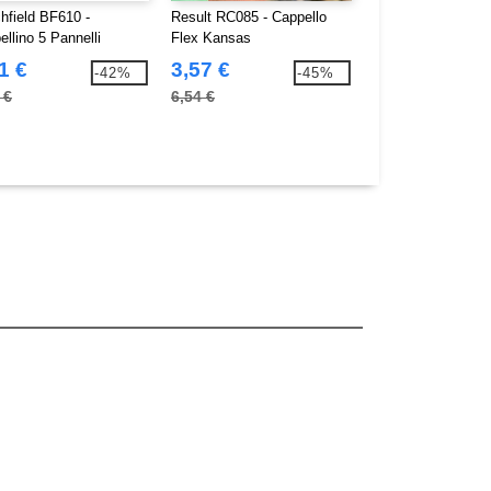
hfield BF610 -
Result RC085 - Cappello
Beechfield BF171 
llino 5 Pannelli
Flex Kansas
Cappellino Teamw
back Rapper
pannelli
1 €
3,57 €
3,61 €
-42%
-45%
 €
6,54 €
5,80 €