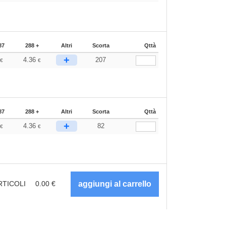
87
288 +
Altri
Scorta
Qttà
+
0
4.36
207
€
€
87
288 +
Altri
Scorta
Qttà
+
0
4.36
82
€
€
RTICOLI
0.00
€