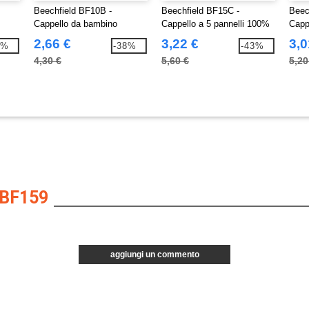
Beechfield BF10B -
Beechfield BF15C -
Beec
Cappello da bambino
Cappello a 5 pannelli 100%
Cappe
cotone
Snap
2,66 €
3,22 €
3,0
2%
-38%
-43%
4,30 €
5,60 €
5,20
BF159
aggiungi un commento