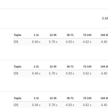
0
A
Taglia
1-11
12-35
36-71
72-143
144-2
OS
6.94
5.78
4.93
4.62
4.4
€
€
€
€
Taglia
1-11
12-35
36-71
72-143
144-2
OS
6.94
5.78
4.93
4.62
4.4
€
€
€
€
Taglia
1-11
12-35
36-71
72-143
144-2
OS
6.94
5.78
4.93
4.62
4.4
€
€
€
€