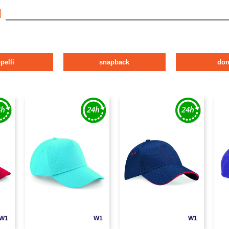
I
pelli
snapback
do
W1
W1
W1