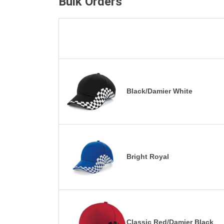
Bulk Orders
Black/Damier White
Bright Royal
Classic Red/Damier Black