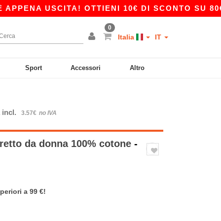
ENA USCITA! OTTIENI 10€ DI SCONTO SU 80€ CO
0
Italia
IT
Sport
Accessori
Altro
 incl.
3.57€
no IVA
retto da donna 100% cotone
-
periori a 99 €!