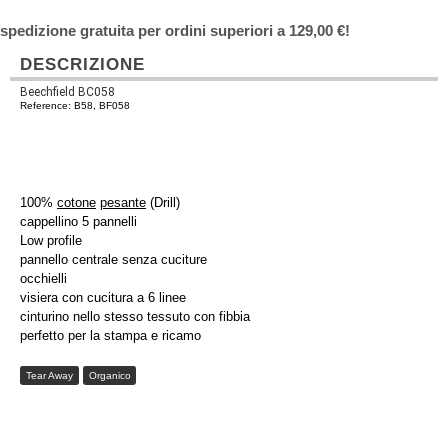
spedizione gratuita per ordini superiori a 129,00 €!
DESCRIZIONE
Beechfield BC058
Reference: B58, BF058
100%
cotone
pesante
(Drill)
cappellino 5 pannelli
Low profile
pannello centrale senza cuciture
occhielli
visiera con cucitura a 6 linee
cinturino nello stesso tessuto con fibbia
perfetto per la stampa e ricamo
Tear Away
Organico