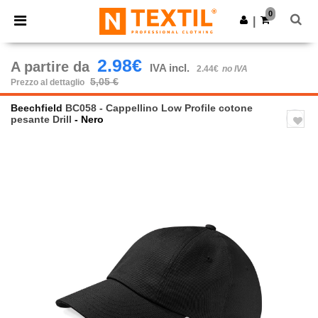
×
App Ntextil
0
Scarica app
|
Prezzi migliori sull'app!
2.98€
A partire da
IVA incl.
2.44€
no IVA
5,05 €
Prezzo al dettaglio
Beechfield
BC058 - Cappellino Low Profile cotone
pesante Drill
- Nero
Previous
Next