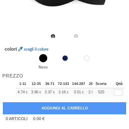
colori
scegli il colore
Nero
PREZZO
1-11
12-35
36-71
72-143
144-287
288 +
Scorta
Altri
Qttà
+
4.74
3.96
3.37
3.16
3.01
2.98
520
€
€
€
€
€
€
0
ARTICOLI
0.00
€