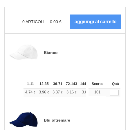
0
ARTICOLI
0.00
€
Bianco
1-11
12-35
36-71
72-143
144-287
Scorta
288 +
Altri
Qttà
+
4.74
3.96
3.37
3.16
3.01
101
2.98
€
€
€
€
€
€
Blu oltremare