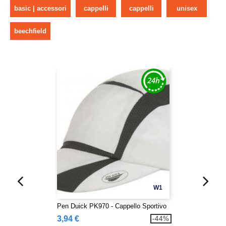
basic | accessori
cappelli
cappelli
unisex
beechfield
W1
Pen Duick PK970 - Cappello Sportivo
3,94 €
-44%