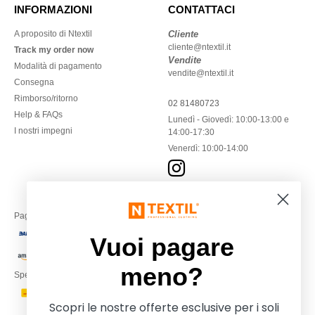
INFORMAZIONI
CONTATTACI
A proposito di Ntextil
Cliente
cliente@ntextil.it
Track my order now
Vendite
Modalità di pagamento
vendite@ntextil.it
Consegna
Rimborso/ritorno
02 81480723
Help & FAQs
Lunedì - Giovedì: 10:00-13:00 e
I nostri impegni
14:00-17:30
Venerdì: 10:00-14:00
Paga con
Vuoi pagare
meno?
Spediamo con
Scopri le nostre offerte esclusive per i soli