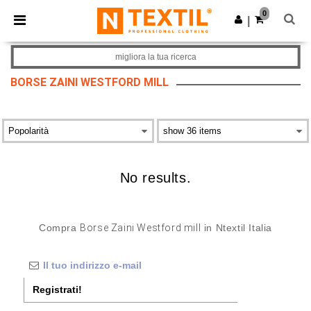
×
App Ntextil
0
Scarica app
|
Prezzi migliori sull'app!
migliora la tua ricerca
BORSE ZAINI WESTFORD MILL
No results.
Compra
Borse Zaini Westford mill
in Ntextil Italia
Registrati!