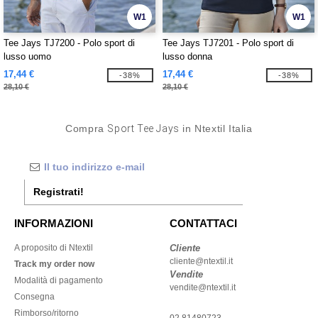
W1
W1
Tee Jays TJ7200 - Polo sport di
Tee Jays TJ7201 - Polo sport di
lusso uomo
lusso donna
17,44 €
17,44 €
-38%
-38%
28,10 €
28,10 €
Compra
Sport Tee Jays
in Ntextil Italia
Registrati!
INFORMAZIONI
CONTATTACI
A proposito di Ntextil
Cliente
cliente@ntextil.it
Track my order now
Vendite
Modalità di pagamento
vendite@ntextil.it
Consegna
Rimborso/ritorno