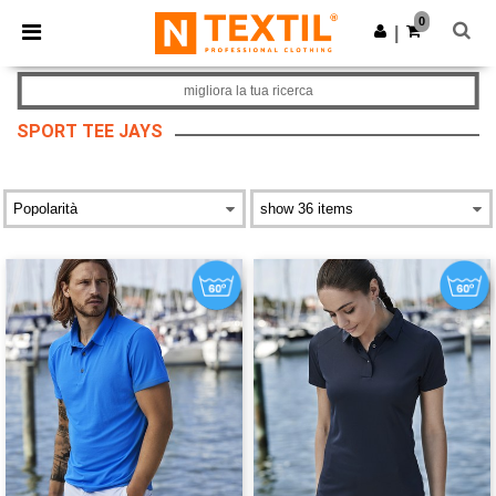
×
App Ntextil
0
Scarica app
|
Prezzi migliori sull'app!
migliora la tua ricerca
SPORT TEE JAYS