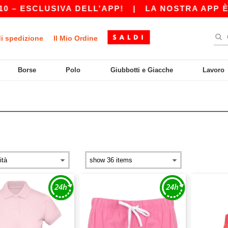
– ESCLUSIVA DELL’APP!
|
LA NOSTRA APP È AP
di spedizione
Il Mio Ordine
Borse
Polo
Giubbotti e Giacche
Lavoro