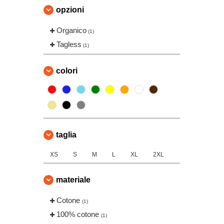
opzioni
Organico
(1)
Tagless
(1)
colori
taglia
XS
S
M
L
XL
2XL
materiale
Cotone
(1)
100% cotone
(1)