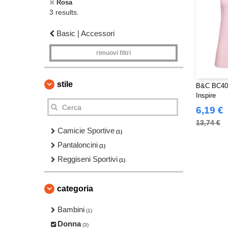
Rosa
3 results.
Basic | Accessori
rimuovi filtri
stile
B&C BC401
Inspire
6,19 €
13,74 €
Camicie Sportive
(1)
Pantaloncini
(1)
Reggiseni Sportivi
(1)
categoria
Bambini
(1)
Donna
(3)