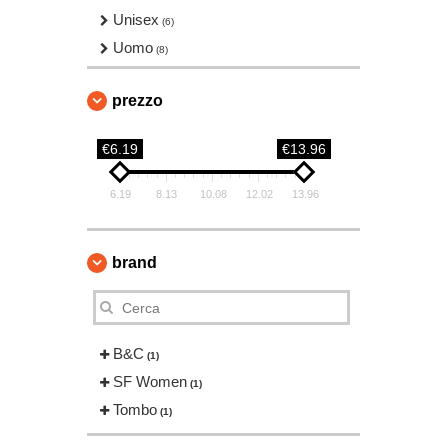
Unisex
(6)
Uomo
(8)
prezzo
€6.19
€13.96
6.19
8.13
10.08
12.02
13.96
brand
B&C
(1)
SF Women
(1)
Tombo
(1)