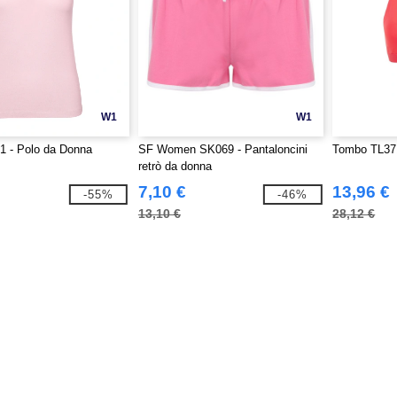
W1
W1
 - Polo da Donna
SF Women SK069 - Pantaloncini
Tombo TL371
retrò da donna
7,10 €
13,96 €
-55%
-46%
13,10 €
28,12 €