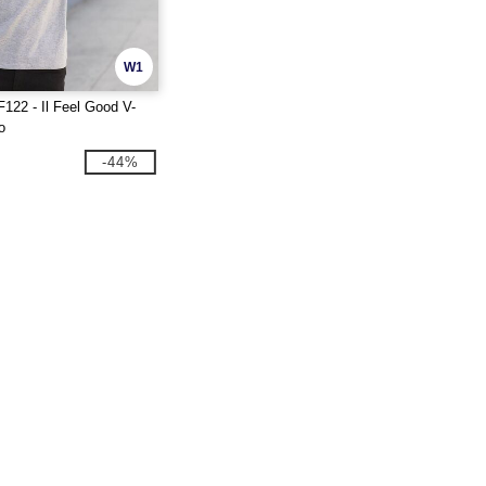
W1
F122 - Il Feel Good V-
o
-44%