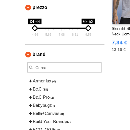
prezzo
€4.64
€9.53
Skinnifit S
Neck Uom
4.64
5.86
7.08
8.31
9.53
7,34 €
13,10 €
brand
Armor lux
(4)
B&C
(38)
B&C Pro
(2)
Babybugz
(1)
Bella+Canvas
(8)
Build Your Brand
(37)
ECOLOGIE