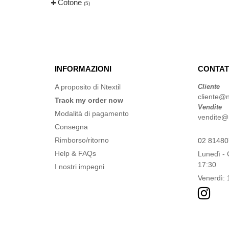
Cotone
(5)
Produkt JACK & JONES
(4)
Result
(1)
Roly Workwear
(19)
Russell
(10)
SF Men
(4)
INFORMAZIONI
CONTAT
SF Mini
(1)
A proposito di Ntextil
Cliente
SF Women
(4)
cliente@nt
Track my order now
Vendite
Sans Étiquette
(6)
Modalità di pagamento
vendite@nt
Skinnifit
(5)
Consegna
Spiro
(2)
Rimborso/ritorno
02 8148
Starworld
Help & FAQs
(10)
Lunedì - 
17:30
Stedman
I nostri impegni
(2)
Venerdì: 
TIGER
(2)
Tee Jays
(19)
Tombo
(4)
VELILLA
(1)