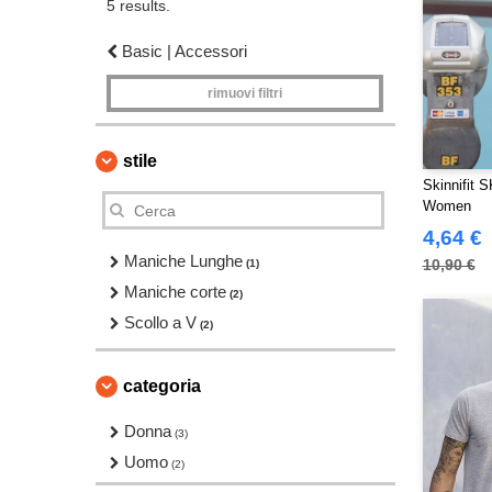
5 results.
Basic | Accessori
rimuovi filtri
stile
Skinnifit 
Women
4,64 €
Maniche Lunghe
10,90 €
(1)
Maniche corte
(2)
Scollo a V
(2)
categoria
Donna
(3)
Uomo
(2)