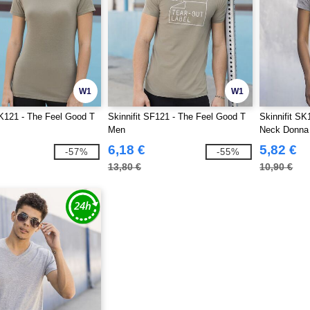
W1
W1
SK121 - The Feel Good T
Skinnifit SF121 - The Feel Good T
Skinnifit SK
Men
Neck Donna
6,18 €
5,82 €
-57%
-55%
13,80 €
10,90 €